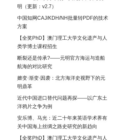
明（更新：v2.7）
中国知网CAJ/KDH/NH批量转PDF的技术
方案
【全奖PhD】澳门理工大学文化遗产与人
类学博士课程招生
断裂还是传承?——元明官方海运与造船
航海的对比研究
嬗变·渐变·因袭：北方海洋史视野下的元
明鼎革
近代中国进口替代问题再探——以广东土
洋鸦片之争为例
安乐博、马光：近二十年来英语学术界有
关中国海上丝绸之路史研究的新趋向
【全奖PhD】澳门理工大学文化遗产与人