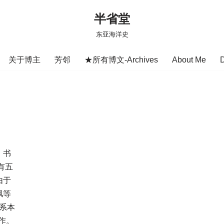
半省堂
东亚海洋史
关于博主
芳邻
★所有博文-Archives
About Me
、书
有五
由于
讽等
系本
作。