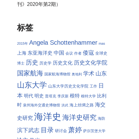
刊》2020年第2期）
标签
Angela Schottenhammer
2015年
mas
倭寇
中国
东亚海洋史
上海
全球史
会议
作者
历史
历史文化学院
历史文化
历史学
博士
国家航海
学术
山东
国家航海博物馆
奥地利
山东大学
日
山东大学历史文化学院
工作
本
根特
明代
明史
比利
普塔克
李庆新
根特大学
海交
时
海上丝绸之路
泉州海外交通史博物馆
洪武
海洋史
海洋史研究
史研究
海防
萧婷
目录
滨下武志
研讨会
萨尔茨堡大学