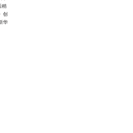
后稍
》创
新华