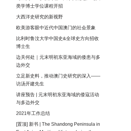
类学博士学位课程开招
大西洋史研究的新视野
欧美游客眼中近代中国澳门的社会景象
比利时鲁汶大学中国史&全球史方向招收
博士生
边关何处｜元末明初东亚海域的倭患与多
边外交
立足新史料，推动澳门史研究的深入——
访汤开建先生
讲座预告 | 元末明初东亚海域的倭寇活动
与多边外交
2021年工作总结
[置顶] 新书 | The Shandong Peninsula in