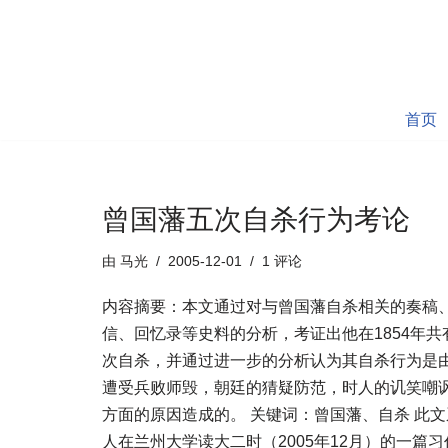
跳
至
正
首页
文
曾国藩五次自杀行为考论
由
马光
2005-12-01
1 评论
内容摘要：本文通过对与曾国藩自杀相关的奏稿
信、回忆录等史料的分析，考证出他在1854年共
次自杀，并通过进一步的分析认为其自杀行为是
遭受兵败师毁，朝廷的猜疑防范，时人的讥笑嘲
方面的原因造成的。 关键词：曾国藩、自杀 此文
人在兰州大学读大二时（2005年12月）的一篇习