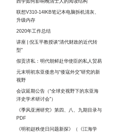
西学如何影响晚清士人的阅读结构
联想V310-14IKB笔记本电脑拆机清灰、
升级内存
2020年工作总结
讲座 | 倪玉平教授谈“清代财政的近代转
型”
假贡济私：明代朝鲜赴华使臣的私人贸易
元末明初东亚倭患与“倭寇外交”研究的新
视野
会议延期公告（“全球史视野下的东亚海
洋史学术研讨会”）
《季风亚洲研究》第四、八、九期目录与
PDF
《明初赵秩使日问题新探》（《江海学