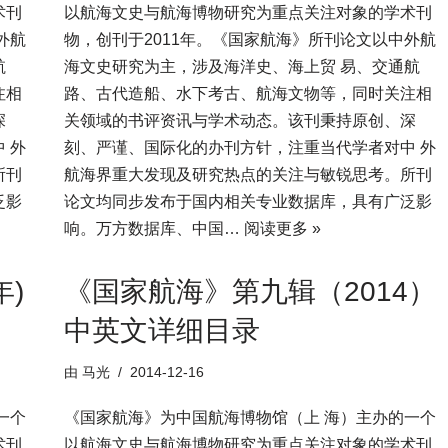
术刊
以航海文史与航海博物研究为重点关注对象的学术刊
外航
物，创刊于2011年。《国家航海》所刊论文以中外航
航
海文史研究为主，涉及海洋史、海上贸 易、交通航
注相
路、古代造船、水下考古、航海文物等，同时关注相
深
关领域的书评资讯与学术动态。该刊秉持原创、深
 外
刻、严谨、国际化的办刊方针，注重当代学者对中 外
所刊
航海界重大发现及研究热点的关注与敏锐思考。所刊
泛影
论文均同步发布于国内相关专业数据库，具有广泛影
响。万方数据库、中国…
阅读更多 »
年)
《国家航海》第九辑（2014）
中英文详细目录
由
马光
2014-12-16
一个
《国家航海》为中国航海博物馆（上 海）主办的一个
术刊
以航海文史与航海博物研究为重点关注对象的学术刊