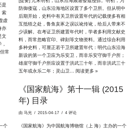
[提要] 元末明初，山东沿海频遭倭寇侵掠。明初，为
还是
防御倭寇，山东沿海地区设置了多个卫所。但从明中
。索
后期开始，史料中有关卫所设置年代的记载便多有相
虚虚
互抵牾之处，鲁鱼亥豕之误以讹传讹，给后人带来不
身亦
少误解。在考证卫所建置年代时，学者多利用文献史
是文
料，而常忽略官印、碑刻等文物资料。通过综合利用
学，
多种史料，可厘正若干卫所建置年代：明代山东沿海
，但常
新设的第一个卫应为乐安卫，而非乐安守御千户所；
雄崖守御千户所应设置于洪武三十年，而非洪武三十
五年或永乐二年；灵山卫…
阅读更多 »
《国家航海》第十一辑 (2015
年) 目录
由
马光
2015-04-17
4 评论
一个
《国家航海》为中国航海博物馆（上 海）主办的一个