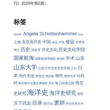
刊》2020年第2期）
标签
Angela Schottenhammer
2015年
mas
倭寇
中国
东亚海洋史
上海
全球史
会议
作者
历史
历史文化学院
历史文化
历史学
博士
国家航海
学术
山东
国家航海博物馆
奥地利
山东大学
日
山东大学历史文化学院
工作
本
根特
明代
明史
比利
普塔克
李庆新
根特大学
海交
时
海上丝绸之路
泉州海外交通史博物馆
洪武
海洋史
海洋史研究
史研究
海防
萧婷
目录
滨下武志
研讨会
萨尔茨堡大学