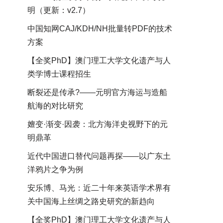
明（更新：v2.7）
中国知网CAJ/KDH/NH批量转PDF的技术
方案
【全奖PhD】澳门理工大学文化遗产与人
类学博士课程招生
断裂还是传承?——元明官方海运与造船
航海的对比研究
嬗变·渐变·因袭：北方海洋史视野下的元
明鼎革
近代中国进口替代问题再探——以广东土
洋鸦片之争为例
安乐博、马光：近二十年来英语学术界有
关中国海上丝绸之路史研究的新趋向
【全奖PhD】澳门理工大学文化遗产与人