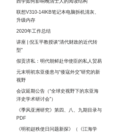
西学如何影响晚清士人的阅读结构
联想V310-14IKB笔记本电脑拆机清灰、
升级内存
2020年工作总结
讲座 | 倪玉平教授谈“清代财政的近代转
型”
假贡济私：明代朝鲜赴华使臣的私人贸易
元末明初东亚倭患与“倭寇外交”研究的新
视野
会议延期公告（“全球史视野下的东亚海
洋史学术研讨会”）
《季风亚洲研究》第四、八、九期目录与
PDF
《明初赵秩使日问题新探》（《江海学