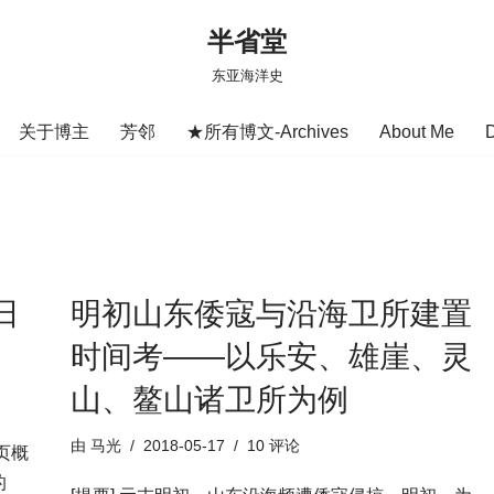
半省堂
东亚海洋史
关于博主
芳邻
★所有博文-Archives
About Me
日
明初山东倭寇与沿海卫所建置
时间考——以乐安、雄崖、灵
山、鳌山诸卫所为例
由
马光
2018-05-17
10 评论
页概
的