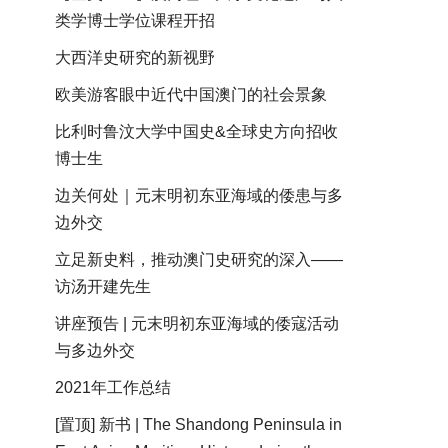
类学博士学位课程开招
大西洋史研究的新视野
欧美游客眼中近代中国澳门的社会景象
比利时鲁汶大学中国史&全球史方向招收
博士生
边关何处｜元末明初东亚海域的倭患与多
边外交
立足新史料，推动澳门史研究的深入——
访汤开建先生
讲座预告 | 元末明初东亚海域的倭寇活动
与多边外交
2021年工作总结
[置顶] 新书 | The Shandong Peninsula in