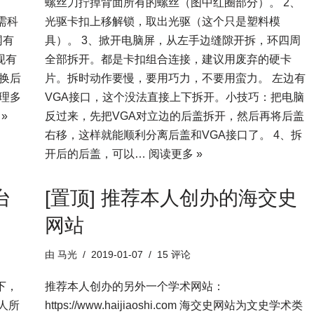
螺丝刀拧掉背面所有的螺丝（图中红圈部分）。 2、
可能需科
光驱卡扣上移解锁，取出光驱（这个只是塑料模
网有
具）。 3、掀开电脑屏，从左手边缝隙开拆，环四周
现有
全部拆开。都是卡扣组合连接，建议用废弃的硬卡
换后
片。拆时动作要慢，要用巧力，不要用蛮力。 左边有
理多
VGA接口，这个没法直接上下拆开。小技巧：把电脑
»
反过来，先把VGA对立边的后盖拆开，然后再将后盖
右移，这样就能顺利分离后盖和VGA接口了。 4、拆
开后的后盖，可以…
阅读更多 »
台
[置顶] 推荐本人创办的海交史
网站
由
马光
2019-01-07
15 评论
下，
推荐本人创办的另外一个学术网站：
本人所
https://www.haijiaoshi.com 海交史网站为文史学术类