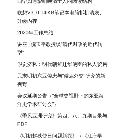
西学如何影响晚清士人的阅读结构
联想V310-14IKB笔记本电脑拆机清灰、
升级内存
2020年工作总结
讲座 | 倪玉平教授谈“清代财政的近代转
型”
假贡济私：明代朝鲜赴华使臣的私人贸易
元末明初东亚倭患与“倭寇外交”研究的新
视野
会议延期公告（“全球史视野下的东亚海
洋史学术研讨会”）
《季风亚洲研究》第四、八、九期目录与
PDF
《明初赵秩使日问题新探》（《江海学