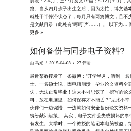
阶段：2-4月，三个月发文19篇；5-12月+1月，共
篇。自从四月孩子出生之后，因为太忙，博文基
就处于半停滞状态了，每月只有两篇博文，且不
是文献目录（此处有“呵呵”声……）。 以下为…
更多 »
如何备份与同步电子资料?
由
马光
2015-04-03
27 评论
最近某教授发了一条微博：“开学半月，听到一名
士、一名硕士说，因电脑崩溃，毕业论文资料全
失，无法正常毕业！这太不可思议了！撰写的论
料，放在电脑里，如何保存才不能丢？”见此不幸
伙伴们一边惋惜，一边就如何安全备份论文资料
纷纷献计献策。 其实，电子文件丢失或损坏的事
有发生。大学时，一个教授的笔记本电脑被盗，