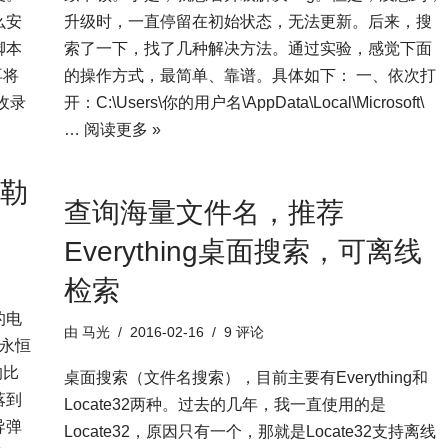
么安
升级时，一直停留在初始状态，无法更新。后来，搜
脚本
索了一下，找了几种解决方法。通过实验，感觉下面
再将
的操作方式，最简单、靠谱。具体如下： 一、依次打
收录
开：C:\Users\你的用户名\AppData\Local\Microsoft\
…
阅读更多 »
等勒
查询海量文件名，推荐
Everything桌面搜索，可离线
检索
的电
由
马光
2016-02-16
9 评论
“永恒
的比
桌面搜索（文件名搜索），目前主要有Everything和
落到
Locate32两种。过去的几年，我一直使用的是
导弹
Locate32，原因只有一个，那就是Locate32支持离线