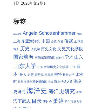
刊》2020年第2期）
标签
Angela Schottenhammer
2015年
mas
倭寇
中国
东亚海洋史
上海
全球史
会议
作者
历史
历史文化学院
历史文化
历史学
博士
国家航海
学术
山东
国家航海博物馆
奥地利
山东大学
日
山东大学历史文化学院
工作
本
根特
明代
明史
比利
普塔克
李庆新
根特大学
海交
时
海上丝绸之路
泉州海外交通史博物馆
洪武
海洋史
海洋史研究
史研究
海防
萧婷
目录
滨下武志
研讨会
萨尔茨堡大学