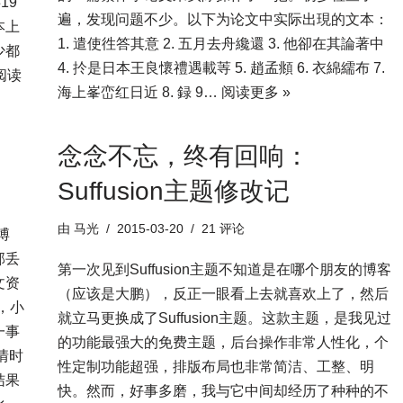
19
遍，发现问题不少。以下为论文中实际出現的文本：
本上
1. 遣使徃答其意 2. 五月去舟纔還 3. 他卻在其論著中
少都
4. 扵是日本王良懷禮遇載䓁 5. 趙孟頫 6. 衣綿繻布 7.
阅读
海上峯峦红日近 8. 録 9…
阅读更多 »
念念不忘，终有回响：
Suffusion主题修改记
由
马光
2015-03-20
21 评论
博
部丢
第一次见到Suffusion主题不知道是在哪个朋友的博客
文资
（应该是大鹏），反正一眼看上去就喜欢上了，然后
，小
就立马更换成了Suffusion主题。这款主题，是我见过
一事
的功能最强大的免费主题，后台操作非常人性化，个
情时
性定制功能超强，排版布局也非常简洁、工整、明
结果
快。然而，好事多磨，我与它中间却经历了种种的不