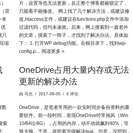
1）
片，设置等也无法更新，反正整个博客都被锁定了，
晰（背
只能看不能修改。 网上找了几个解决方法，或建议修
一本
改.htaccess文件，或建议在functions.php文件中添加
，优
过滤代码，但均未凑效。后来，网上搜索到一篇老外
就只
的文章，摸索了一阵子，才找到了解决办法。具体如
地压缩
下： 1. 打开WP debug功能。在根目录下，找到wp-
config.p…
阅读更多 »
载
OneDrive占用大量内存或无法
更新的解决办法
由
马光
2017-08-05
6 评论
瓣图
OneDrive，是笔者常用的一款实时同步备份资料的重
要软件。前一段时间，发现OneDrive经常抽风（Win
搜索
10/64位/8G），占用的内存，动不动就飙到40%，导
便。
致卡顿。于是，就想着升级解决bug。但是，没想到，