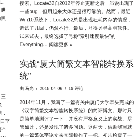
免。
搜索。Locate32自2012年停止更新之后，虽说出现了
库泄
一些bug，但用起来大体还是很可靠的。然而，最近
的黑
Win10系统下，Locate32总是出现狂耗内存的情况，
调试了几回，仍然不行。最后，只得另寻高明软件。
试来试去，最终选择了号称“索引速度最快”的
Everything…
阅读更多 »
实战“厦大简繁文本智能转换系
统”
由
马光
2015-04-06
19 评论
了三
2014年11月，我写了一篇有关由厦门大学牵头完成的
快
《汉字简繁文本智能转换系统》的简评博文。那时只
结，
是简单地测评了一下，并没有严格意义上的实战。尽
1日至
管如此，还是发现了诸多问题。这两天，借助我写就
两个
的一篇繁体字论文来实际操作了一把。初步检查了一