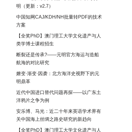
明（更新：v2.7）
中国知网CAJ/KDH/NH批量转PDF的技术
方案
【全奖PhD】澳门理工大学文化遗产与人
类学博士课程招生
断裂还是传承?——元明官方海运与造船
航海的对比研究
嬗变·渐变·因袭：北方海洋史视野下的元
明鼎革
近代中国进口替代问题再探——以广东土
洋鸦片之争为例
安乐博、马光：近二十年来英语学术界有
关中国海上丝绸之路史研究的新趋向
【全奖PhD】澳门理工大学文化遗产与人