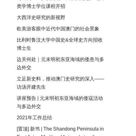
类学博士学位课程开招
大西洋史研究的新视野
欧美游客眼中近代中国澳门的社会景象
比利时鲁汶大学中国史&全球史方向招收
博士生
边关何处｜元末明初东亚海域的倭患与多
边外交
立足新史料，推动澳门史研究的深入——
访汤开建先生
讲座预告 | 元末明初东亚海域的倭寇活动
与多边外交
2021年工作总结
[置顶] 新书 | The Shandong Peninsula in