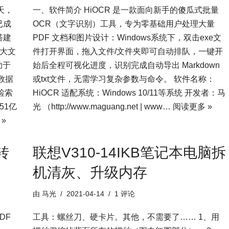
今天，
一、软件简介 HiOCR 是一款面向新手的傻瓜式批量
已成
OCR（文字识别）工具，专为零基础用户处理大量
搭建
PDF 文档和图片设计：Windows系统下，双击exe文
广大文
件打开界面，拖入文件/文件夹即可自动排队，一键开
助于
始后全程可视化进度，识别完成自动导出 Markdown
数据
或txt文件，无需学习复杂参数与命令。 软件名称：
检索
HiOCR 适配系统：Windows 10/11等系统 开发者：马
51亿
光 （http://www.maguang.net | www…
阅读更多 »
»
转
联想V310-14IKB笔记本电脑拆
机清灰、升级内存
由
马光
2021-04-14
1 评论
PDF
工具：螺丝刀、硬卡片。其他，不需要了…… 1、用