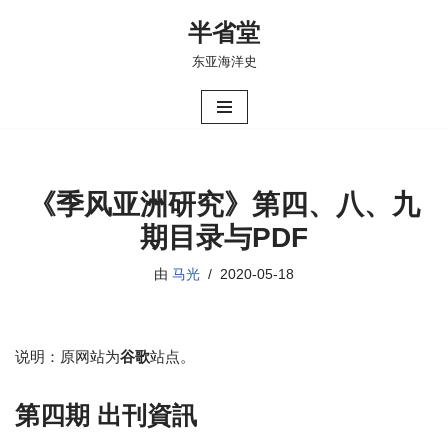
半省堂
跳
东亚海洋史
至
正
文
《季风亚洲研究》第四、八、九
期目录与PDF
由
马光
2020-05-18
说明：原网站为
谷歌
站点。
第四期
出刊資訊