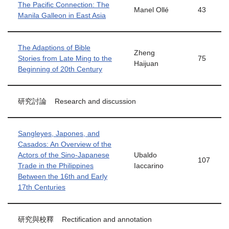
The Pacific Connection: The
Manel Ollé
43
Manila Galleon in East Asia
The Adaptions of Bible
Zheng
Stories from Late Ming to the
75
Haijuan
Beginning of 20th Century
研究討論 Research and discussion
Sangleyes, Japones, and
Casados: An Overview of the
Actors of the Sino-Japanese
Ubaldo
107
Trade in the Philippines
Iaccarino
Between the 16th and Early
17th Centuries
研究與校釋 Rectification and annotation