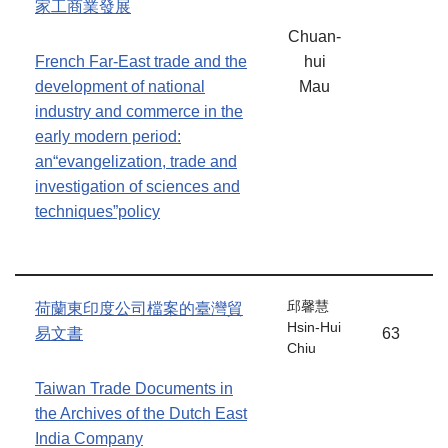
家工商業發展
Chuan-
French Far-East trade and the
hui
development of national
Mau
industry and commerce in the
early modern period:
an“evangelization, trade and
investigation of sciences and
techniques”policy
邱馨慧
荷蘭東印度公司檔案的臺灣貿
Hsin-Hui
易文書
63
Chiu
Taiwan Trade Documents in
the Archives of the Dutch East
India Company