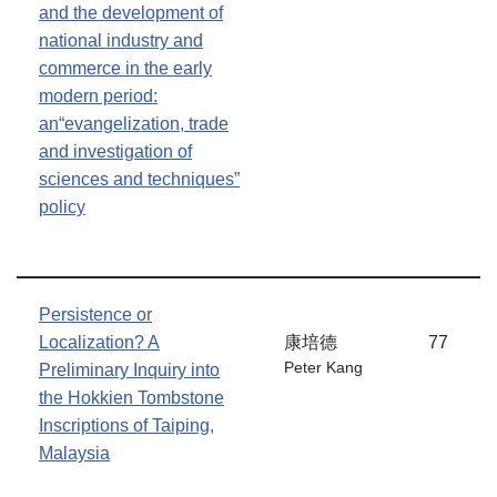
and the development of
national industry and
commerce in the early
modern period:
an“evangelization, trade
and investigation of
sciences and techniques”
policy
Persistence or
Localization? A
康培德
77
Peter Kang
Preliminary Inquiry into
the Hokkien Tombstone
Inscriptions of Taiping,
Malaysia