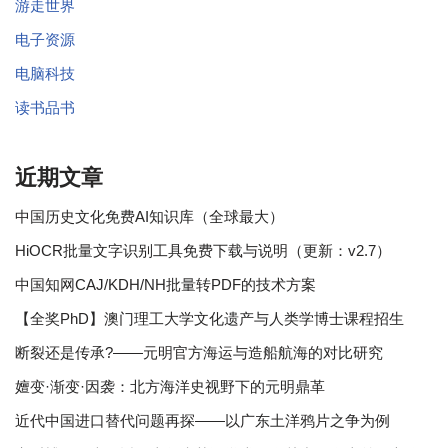
游走世界
电子资源
电脑科技
读书品书
近期文章
中国历史文化免费AI知识库（全球最大）
HiOCR批量文字识别工具免费下载与说明（更新：v2.7）
中国知网CAJ/KDH/NH批量转PDF的技术方案
【全奖PhD】澳门理工大学文化遗产与人类学博士课程招生
断裂还是传承?——元明官方海运与造船航海的对比研究
嬗变·渐变·因袭：北方海洋史视野下的元明鼎革
近代中国进口替代问题再探——以广东土洋鸦片之争为例