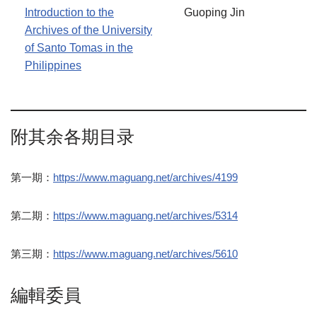
Introduction to the
Guoping
Jin
Archives of the University
of Santo Tomas in the
Philippines
附其余各期目录
第一期：
https://www.maguang.net/archives/4199
第二期：
https://www.maguang.net/archives/5314
第三期：
https://www.maguang.net/archives/5610
編輯委員