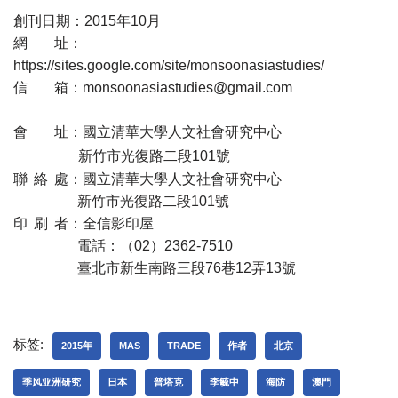
創刊日期：2015年10月
網
址：
https://sites.google.com/site/monsoonasiastudies/
信
箱：monsoonasiastudies@gmail.com
會
址：國立清華大學人文社會研究中心
新竹市光復路二段101號
聯
絡
處：國立清華大學人文社會研究中心
新竹市光復路二段101號
印
刷
者：全信影印屋
電話：（02）2362-7510
臺北市新生南路三段76巷12弄13號
标签:
2015年
MAS
TRADE
作者
北京
季风亚洲研究
日本
普塔克
李毓中
海防
澳門