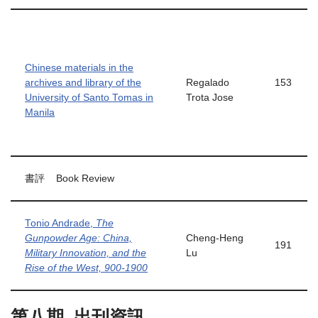
Chinese materials in the
archives and library of the
Regalado
153
University of Santo Tomas in
Trota Jose
Manila
書評 Book Review
Tonio Andrade,
The
Gunpowder Age: China,
Cheng-Heng
191
Military Innovation, and the
Lu
Rise of the West, 900-1900
第八期
出刊資訊