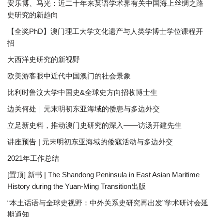
安乐博、马光：近二十年来英语学术界有关中国海上丝绸之路
史研究的新趋向
【全奖PhD】澳门理工大学文化遗产与人类学博士学位课程开
招
大西洋史研究的新视野
欧美游客眼中近代中国澳门的社会景象
比利时鲁汶大学中国史&全球史方向招收博士生
边关何处｜元末明初东亚海域的倭患与多边外交
立足新史料，推动澳门史研究的深入——访汤开建先生
讲座预告 | 元末明初东亚海域的倭寇活动与多边外交
2021年工作总结
[置顶] 新书 | The Shandong Peninsula in East Asian Maritime
History during the Yuan-Ming Transition出版
“本土话语与全球史视野：中外关系史研究再出发”学术研讨会延
期通知