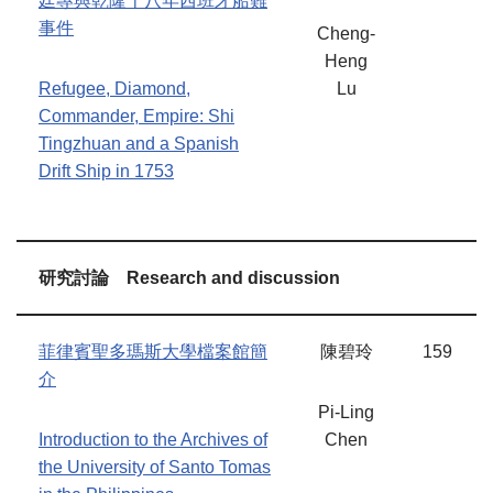
廷專與乾隆十八年西班牙船難
事件
Cheng-
Heng
Refugee, Diamond,
Lu
Commander, Empire: Shi
Tingzhuan and a Spanish
Drift Ship in 1753
研究討論
Research and discussion
菲律賓聖多瑪斯大學檔案館簡
陳碧玲
159
介
Pi-Ling
Introduction to the Archives of
Chen
the University of Santo Tomas