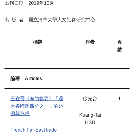
出刊日期：
2019
年1
0
月
出
版
者：國立清華大學人文社會研究中心
標題
作者
頁
數
論著
Articles
王在晉《海防纂要》「週
徐光台
1
天各國圖四分之一」的起
源與形成
Kuang-Tai
HSU
French Far-East trade