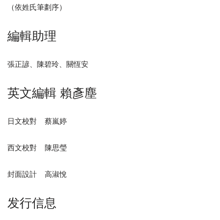
（依姓氏筆劃序）
編輯助理
張正諺、陳碧玲、關恆安
英文編輯 賴彥塵
日文校對 蔡嵐婷
西文校對 陳思瑩
封面設計 高淑悅
发行信息