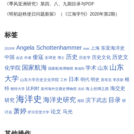
《季风亚洲研究》第四、八、九期目录与PDF
《明初赵秩使日问题新探》（《江海学刊》2020年第2期）
标签
Angela Schottenhammer
东亚海洋史
上海
2015年
mas
历史
倭寇
历史文
中国
历史文化
全球史
历史学
会议
作者
博士
山东
国家航海
学术
化学院
山东
国家航海博物馆
奥地利
大学
日本
根
明代
明史
山东大学历史文化学院
工作
普塔克
李庆新
海交史
特
比利时
海上丝绸之路
根特大学
泉州海外交通史博物馆
洪武
海洋史
海洋史研究
目录
滨下武志
研究
研
海防
萧婷
论文
马光
讨会
萨尔茨堡大学
其他操作