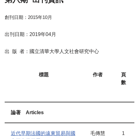
創刊日期
：2015
年
10
月
出刊日期
：2019
年
04
月
出
版
者：國立清華大學人文社會研究中心
標題
作者
頁
數
論著
Articles
近代早期法國的遠東貿易與國
毛傳慧
1