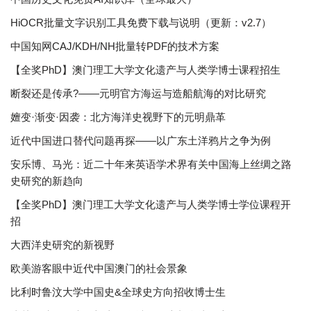
HiOCR批量文字识别工具免费下载与说明（更新：v2.7）
中国知网CAJ/KDH/NH批量转PDF的技术方案
【全奖PhD】澳门理工大学文化遗产与人类学博士课程招生
断裂还是传承?——元明官方海运与造船航海的对比研究
嬗变·渐变·因袭：北方海洋史视野下的元明鼎革
近代中国进口替代问题再探——以广东土洋鸦片之争为例
安乐博、马光：近二十年来英语学术界有关中国海上丝绸之路
史研究的新趋向
【全奖PhD】澳门理工大学文化遗产与人类学博士学位课程开
招
大西洋史研究的新视野
欧美游客眼中近代中国澳门的社会景象
比利时鲁汶大学中国史&全球史方向招收博士生