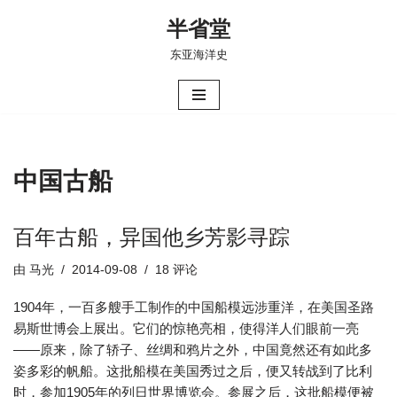
半省堂
跳
东亚海洋史
至
正
文
中国古船
百年古船，异国他乡芳影寻踪
由
马光
2014-09-08
18 评论
1904年，一百多艘手工制作的中国船模远涉重洋，在美国圣路
易斯世博会上展出。它们的惊艳亮相，使得洋人们眼前一亮
——原来，除了轿子、丝绸和鸦片之外，中国竟然还有如此多
姿多彩的帆船。这批船模在美国秀过之后，便又转战到了比利
时，参加1905年的列日世界博览会。参展之后，这批船模便被