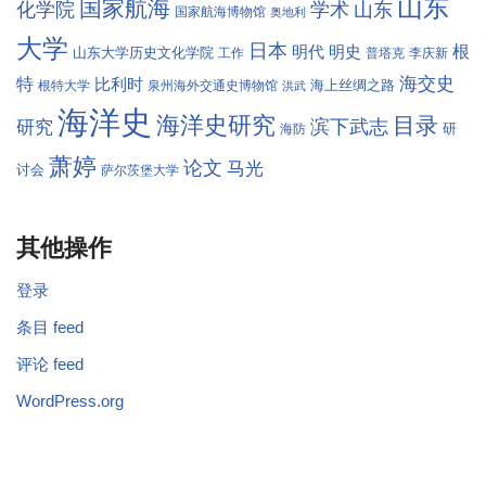
山东
国家航海
学术
化学院
山东
国家航海博物馆
奥地利
大学
日本
根
明代
明史
山东大学历史文化学院
工作
普塔克
李庆新
海交史
特
比利时
海上丝绸之路
根特大学
泉州海外交通史博物馆
洪武
海洋史
海洋史研究
目录
滨下武志
研究
研
海防
萧婷
论文
马光
讨会
萨尔茨堡大学
其他操作
登录
条目 feed
评论 feed
WordPress.org