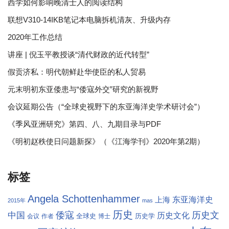
西学如何影响晚清士人的阅读结构
联想V310-14IKB笔记本电脑拆机清灰、升级内存
2020年工作总结
讲座 | 倪玉平教授谈“清代财政的近代转型”
假贡济私：明代朝鲜赴华使臣的私人贸易
元末明初东亚倭患与“倭寇外交”研究的新视野
会议延期公告（“全球史视野下的东亚海洋史学术研讨会”）
《季风亚洲研究》第四、八、九期目录与PDF
《明初赵秩使日问题新探》（《江海学刊》2020年第2期）
标签
Angela Schottenhammer
东亚海洋史
上海
2015年
mas
历史
倭寇
历史文
中国
历史文化
全球史
历史学
会议
作者
博士