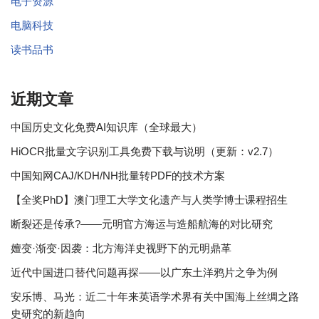
电子资源
电脑科技
读书品书
近期文章
中国历史文化免费AI知识库（全球最大）
HiOCR批量文字识别工具免费下载与说明（更新：v2.7）
中国知网CAJ/KDH/NH批量转PDF的技术方案
【全奖PhD】澳门理工大学文化遗产与人类学博士课程招生
断裂还是传承?——元明官方海运与造船航海的对比研究
嬗变·渐变·因袭：北方海洋史视野下的元明鼎革
近代中国进口替代问题再探——以广东土洋鸦片之争为例
安乐博、马光：近二十年来英语学术界有关中国海上丝绸之路
史研究的新趋向