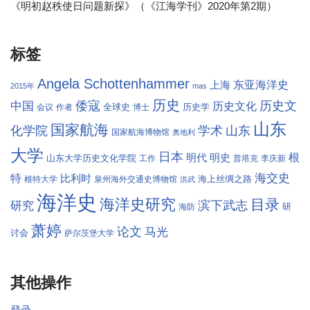
《明初赵秩使日问题新探》（《江海学刊》2020年第2期）
标签
Angela Schottenhammer
东亚海洋史
上海
2015年
mas
历史
倭寇
历史文
中国
历史文化
全球史
历史学
会议
作者
博士
山东
国家航海
学术
化学院
山东
国家航海博物馆
奥地利
大学
日本
根
明代
明史
山东大学历史文化学院
工作
普塔克
李庆新
海交史
特
比利时
海上丝绸之路
根特大学
泉州海外交通史博物馆
洪武
海洋史
海洋史研究
目录
滨下武志
研究
研
海防
萧婷
论文
马光
讨会
萨尔茨堡大学
其他操作
登录