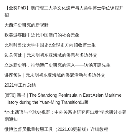
【全奖PhD】澳门理工大学文化遗产与人类学博士学位课程开
招
大西洋史研究的新视野
欧美游客眼中近代中国澳门的社会景象
比利时鲁汶大学中国史&全球史方向招收博士生
边关何处｜元末明初东亚海域的倭患与多边外交
立足新史料，推动澳门史研究的深入——访汤开建先生
讲座预告 | 元末明初东亚海域的倭寇活动与多边外交
2021年工作总结
[置顶] 新书 | The Shandong Peninsula in East Asian Maritime
History during the Yuan-Ming Transition出版
“本土话语与全球史视野：中外关系史研究再出发”学术研讨会延
期通知
微博监督员批量拉黑工具（2021.08更新版）详细教程