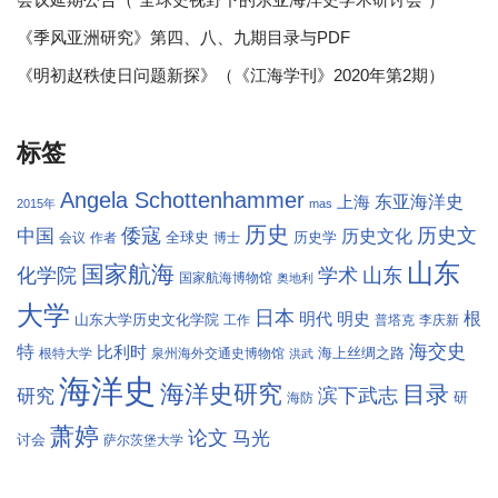
《季风亚洲研究》第四、八、九期目录与PDF
《明初赵秩使日问题新探》（《江海学刊》2020年第2期）
标签
Angela Schottenhammer
东亚海洋史
上海
2015年
mas
历史
倭寇
历史文
中国
历史文化
全球史
历史学
会议
作者
博士
山东
国家航海
学术
化学院
山东
国家航海博物馆
奥地利
大学
日本
根
明代
明史
山东大学历史文化学院
工作
普塔克
李庆新
海交史
特
比利时
海上丝绸之路
根特大学
泉州海外交通史博物馆
洪武
海洋史
海洋史研究
目录
滨下武志
研究
研
海防
萧婷
论文
马光
讨会
萨尔茨堡大学