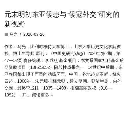
元末明初东亚倭患与“倭寇外交”研究的
新视野
由
马光
2020-09-20
作者：马光，比利时根特大学博士，山东大学历史文化学院教
授、博士生导师 原刊：《中国史研究动态》2020年第2期，第
47—52页 责任编辑：李成燕 基金项目：本文系国家社科基金后
期资助项目（18FZS052）阶段性成果之一 14世纪中后期，东
亚各国都出现了严重的动荡局面。中国，各地起义不断，烽火
四起，1368年，朱元璋推翻元朝，建立明朝。朝鲜半岛，内外
交困，最终李成桂（1335—1408）推翻高丽政权（918—
1392），开…
阅读更多 »