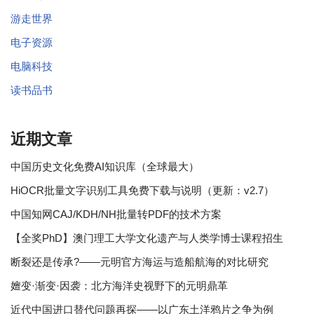
游走世界
电子资源
电脑科技
读书品书
近期文章
中国历史文化免费AI知识库（全球最大）
HiOCR批量文字识别工具免费下载与说明（更新：v2.7）
中国知网CAJ/KDH/NH批量转PDF的技术方案
【全奖PhD】澳门理工大学文化遗产与人类学博士课程招生
断裂还是传承?——元明官方海运与造船航海的对比研究
嬗变·渐变·因袭：北方海洋史视野下的元明鼎革
近代中国进口替代问题再探——以广东土洋鸦片之争为例