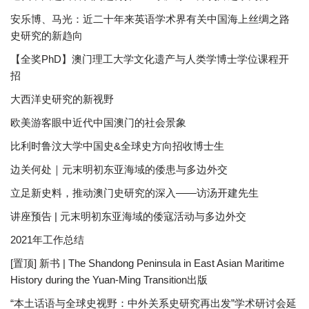
安乐博、马光：近二十年来英语学术界有关中国海上丝绸之路
史研究的新趋向
【全奖PhD】澳门理工大学文化遗产与人类学博士学位课程开
招
大西洋史研究的新视野
欧美游客眼中近代中国澳门的社会景象
比利时鲁汶大学中国史&全球史方向招收博士生
边关何处｜元末明初东亚海域的倭患与多边外交
立足新史料，推动澳门史研究的深入——访汤开建先生
讲座预告 | 元末明初东亚海域的倭寇活动与多边外交
2021年工作总结
[置顶] 新书 | The Shandong Peninsula in East Asian Maritime
History during the Yuan-Ming Transition出版
“本土话语与全球史视野：中外关系史研究再出发”学术研讨会延