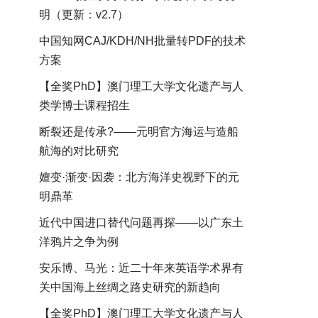
明（更新：v2.7）
中国知网CAJ/KDH/NH批量转PDF的技术
方案
【全奖PhD】澳门理工大学文化遗产与人
类学博士课程招生
断裂还是传承?——元明官方海运与造船
航海的对比研究
嬗变·渐变·因袭：北方海洋史视野下的元
明鼎革
近代中国进口替代问题再探——以广东土
洋鸦片之争为例
安乐博、马光：近二十年来英语学术界有
关中国海上丝绸之路史研究的新趋向
【全奖PhD】澳门理工大学文化遗产与人