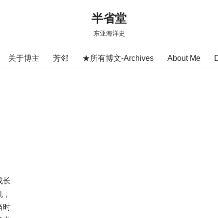
半省堂
东亚海洋史
关于博主
芳邻
★所有博文-Archives
About Me
成长
机，
当时