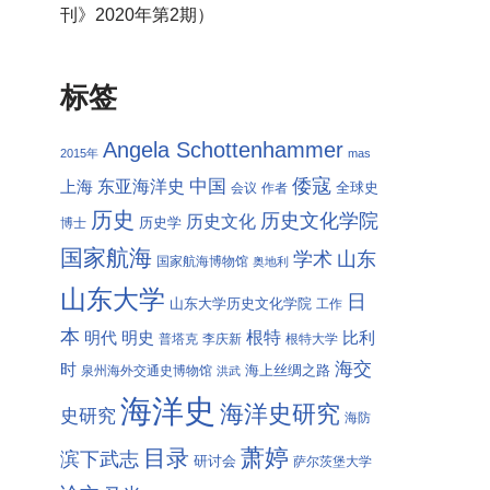
刊》2020年第2期）
标签
Angela Schottenhammer
2015年
mas
倭寇
中国
东亚海洋史
上海
全球史
会议
作者
历史
历史文化学院
历史文化
历史学
博士
国家航海
学术
山东
国家航海博物馆
奥地利
山东大学
日
山东大学历史文化学院
工作
本
根特
明代
明史
比利
普塔克
李庆新
根特大学
海交
时
海上丝绸之路
泉州海外交通史博物馆
洪武
海洋史
海洋史研究
史研究
海防
萧婷
目录
滨下武志
研讨会
萨尔茨堡大学