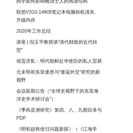
西学如何影响晚清士人的阅读结构
联想V310-14IKB笔记本电脑拆机清灰、
升级内存
2020年工作总结
讲座 | 倪玉平教授谈“清代财政的近代转
型”
假贡济私：明代朝鲜赴华使臣的私人贸易
元末明初东亚倭患与“倭寇外交”研究的新
视野
会议延期公告（“全球史视野下的东亚海
洋史学术研讨会”）
《季风亚洲研究》第四、八、九期目录与
PDF
《明初赵秩使日问题新探》（《江海学