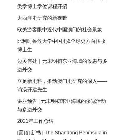
类学博士学位课程开招
大西洋史研究的新视野
欧美游客眼中近代中国澳门的社会景象
比利时鲁汶大学中国史&全球史方向招收
博士生
边关何处｜元末明初东亚海域的倭患与多
边外交
立足新史料，推动澳门史研究的深入——
访汤开建先生
讲座预告 | 元末明初东亚海域的倭寇活动
与多边外交
2021年工作总结
[置顶] 新书 | The Shandong Peninsula in