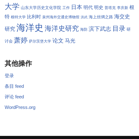
大学
日本
根
明代
明史
山东大学历史文化学院
工作
普塔克
李庆新
海交史
特
比利时
海上丝绸之路
根特大学
泉州海外交通史博物馆
洪武
海洋史
海洋史研究
目录
滨下武志
研究
研
海防
萧婷
论文
马光
讨会
萨尔茨堡大学
其他操作
登录
条目 feed
评论 feed
WordPress.org