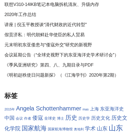
联想V310-14IKB笔记本电脑拆机清灰、升级内存
2020年工作总结
讲座 | 倪玉平教授谈“清代财政的近代转型”
假贡济私：明代朝鲜赴华使臣的私人贸易
元末明初东亚倭患与“倭寇外交”研究的新视野
会议延期公告（“全球史视野下的东亚海洋史学术研讨会”）
《季风亚洲研究》第四、八、九期目录与PDF
《明初赵秩使日问题新探》（《江海学刊》2020年第2期）
标签
Angela Schottenhammer
东亚海洋史
上海
2015年
mas
历史
倭寇
历史文
中国
历史文化
全球史
历史学
会议
作者
博士
山东
国家航海
学术
化学院
山东
国家航海博物馆
奥地利