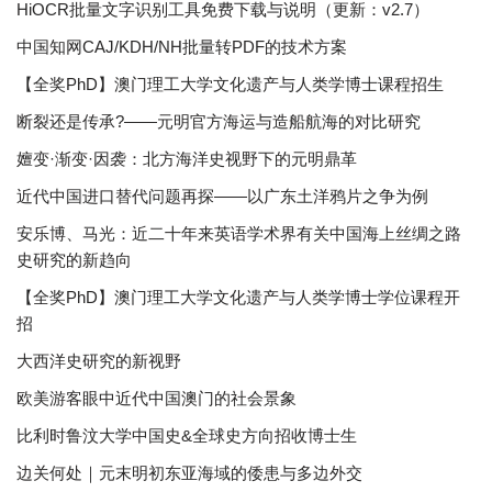
HiOCR批量文字识别工具免费下载与说明（更新：v2.7）
中国知网CAJ/KDH/NH批量转PDF的技术方案
【全奖PhD】澳门理工大学文化遗产与人类学博士课程招生
断裂还是传承?——元明官方海运与造船航海的对比研究
嬗变·渐变·因袭：北方海洋史视野下的元明鼎革
近代中国进口替代问题再探——以广东土洋鸦片之争为例
安乐博、马光：近二十年来英语学术界有关中国海上丝绸之路
史研究的新趋向
【全奖PhD】澳门理工大学文化遗产与人类学博士学位课程开
招
大西洋史研究的新视野
欧美游客眼中近代中国澳门的社会景象
比利时鲁汶大学中国史&全球史方向招收博士生
边关何处｜元末明初东亚海域的倭患与多边外交