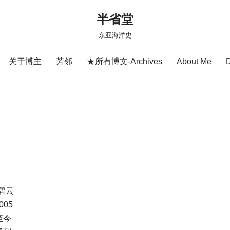
半省堂
东亚海洋史
关于博主
芳邻
★所有博文-Archives
About Me
碧云
05
至今