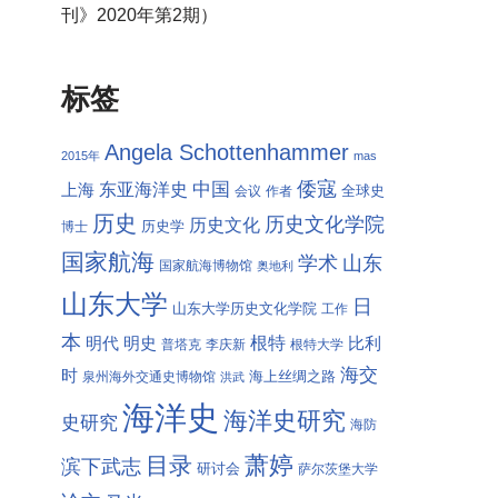
刊》2020年第2期）
标签
Angela Schottenhammer
2015年
mas
倭寇
中国
东亚海洋史
上海
全球史
会议
作者
历史
历史文化学院
历史文化
历史学
博士
国家航海
学术
山东
国家航海博物馆
奥地利
山东大学
日
山东大学历史文化学院
工作
本
根特
明代
明史
比利
普塔克
李庆新
根特大学
海交
时
海上丝绸之路
泉州海外交通史博物馆
洪武
海洋史
海洋史研究
史研究
海防
萧婷
目录
滨下武志
研讨会
萨尔茨堡大学