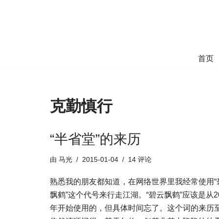
跳
至
正
首页
文
克勤慎行
“半省堂”的来历
由
马光
2015-01-04
14 评论
熟悉我的朋友都知道，在网络世界里我经常使用“
飘鹤”这个代号来行走江湖。“碧云飘鹤”应该是从20
年开始使用的，但具体时间忘了。这个词的来历