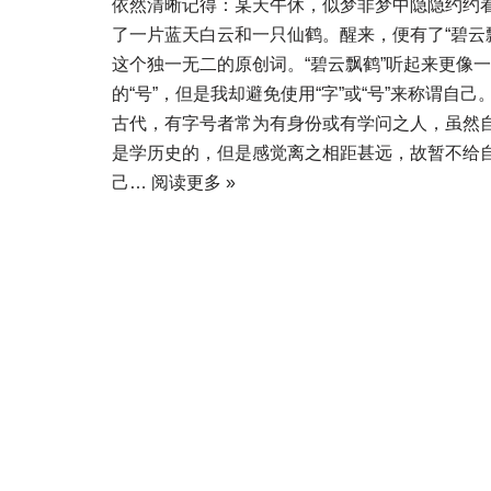
依然清晰记得：某天午休，似梦非梦中隐隐约约
了一片蓝天白云和一只仙鹤。醒来，便有了“碧云
这个独一无二的原创词。“碧云飘鹤”听起来更像
的“号”，但是我却避免使用“字”或“号”来称谓自己
古代，有字号者常为有身份或有学问之人，虽然
是学历史的，但是感觉离之相距甚远，故暂不给
己…
阅读更多 »