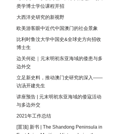
类学博士学位课程开招
大西洋史研究的新视野
欧美游客眼中近代中国澳门的社会景象
比利时鲁汶大学中国史&全球史方向招收
博士生
边关何处｜元末明初东亚海域的倭患与多
边外交
立足新史料，推动澳门史研究的深入——
访汤开建先生
讲座预告 | 元末明初东亚海域的倭寇活动
与多边外交
2021年工作总结
[置顶] 新书 | The Shandong Peninsula in