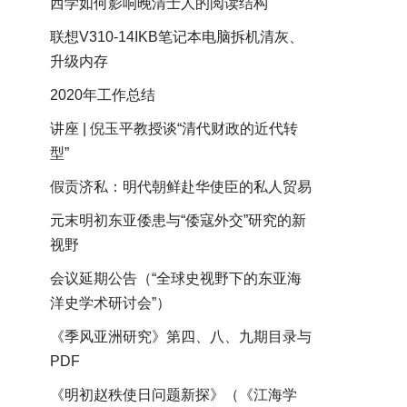
西学如何影响晚清士人的阅读结构
联想V310-14IKB笔记本电脑拆机清灰、
升级内存
2020年工作总结
讲座 | 倪玉平教授谈“清代财政的近代转
型”
假贡济私：明代朝鲜赴华使臣的私人贸易
元末明初东亚倭患与“倭寇外交”研究的新
视野
会议延期公告（“全球史视野下的东亚海
洋史学术研讨会”）
《季风亚洲研究》第四、八、九期目录与
PDF
《明初赵秩使日问题新探》（《江海学