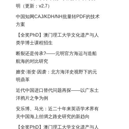
明（更新：v2.7）
中国知网CAJ/KDH/NH批量转PDF的技术
方案
【全奖PhD】澳门理工大学文化遗产与人
类学博士课程招生
断裂还是传承?——元明官方海运与造船
航海的对比研究
嬗变·渐变·因袭：北方海洋史视野下的元
明鼎革
近代中国进口替代问题再探——以广东土
洋鸦片之争为例
安乐博、马光：近二十年来英语学术界有
关中国海上丝绸之路史研究的新趋向
【全奖PhD】澳门理工大学文化遗产与人