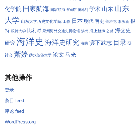
山东
国家航海
学术
化学院
山东
国家航海博物馆
奥地利
大学
日本
根
明代
明史
山东大学历史文化学院
工作
普塔克
李庆新
海交史
特
比利时
海上丝绸之路
根特大学
泉州海外交通史博物馆
洪武
海洋史
海洋史研究
目录
滨下武志
研究
研
海防
萧婷
论文
马光
讨会
萨尔茨堡大学
其他操作
登录
条目 feed
评论 feed
WordPress.org