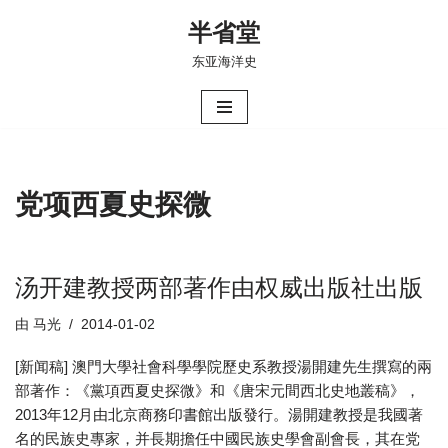
半省堂
跳
东亚海洋史
至
正
文
党项西夏史探微
汤开建教授两部著作由权威出版社出版
由
马光
2014-01-02
[新闻稿] 澳門大學社會科學學院歷史系教授湯開建先生撰寫的兩
部著作：《黨項西夏史探微》和《唐宋元間西北史地叢稿》，
2013年12月由北京商務印書館出版發行。湯開建教授是我國著
名的民族史專家，并長期擔任中國民族史學會副會長，其在党