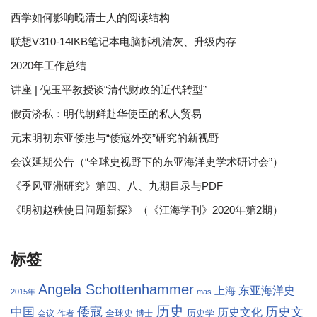
西学如何影响晚清士人的阅读结构
联想V310-14IKB笔记本电脑拆机清灰、升级内存
2020年工作总结
讲座 | 倪玉平教授谈“清代财政的近代转型”
假贡济私：明代朝鲜赴华使臣的私人贸易
元末明初东亚倭患与“倭寇外交”研究的新视野
会议延期公告（“全球史视野下的东亚海洋史学术研讨会”）
《季风亚洲研究》第四、八、九期目录与PDF
《明初赵秩使日问题新探》（《江海学刊》2020年第2期）
标签
Angela Schottenhammer
东亚海洋史
上海
2015年
mas
历史
倭寇
历史文
中国
历史文化
全球史
历史学
会议
作者
博士