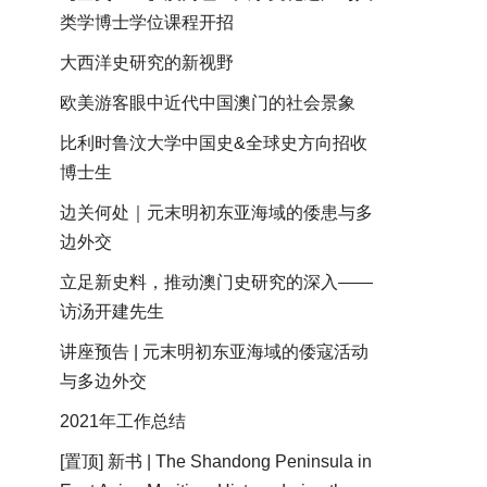
类学博士学位课程开招
大西洋史研究的新视野
欧美游客眼中近代中国澳门的社会景象
比利时鲁汶大学中国史&全球史方向招收
博士生
边关何处｜元末明初东亚海域的倭患与多
边外交
立足新史料，推动澳门史研究的深入——
访汤开建先生
讲座预告 | 元末明初东亚海域的倭寇活动
与多边外交
2021年工作总结
[置顶] 新书 | The Shandong Peninsula in