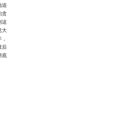
地追
的贪
到这
庞大
年，
被后
彻底