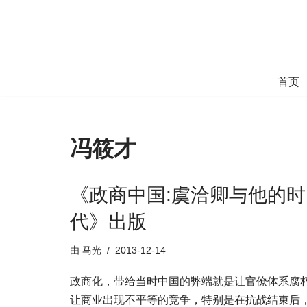
跳
至
正
首页
文
冯筱才
《政商中国:虞洽卿与他的时
代》出版
由
马光
2013-12-14
政商化，带给当时中国的弊端就是让官僚体系腐
让商业出现不平等的竞争，特别是在抗战结束后