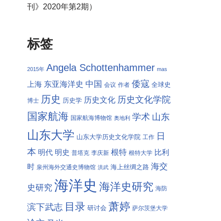
刊》2020年第2期）
标签
Angela Schottenhammer
2015年
mas
倭寇
中国
东亚海洋史
上海
全球史
会议
作者
历史
历史文化学院
历史文化
历史学
博士
国家航海
学术
山东
国家航海博物馆
奥地利
山东大学
日
山东大学历史文化学院
工作
本
根特
明代
明史
比利
普塔克
李庆新
根特大学
海交
时
海上丝绸之路
泉州海外交通史博物馆
洪武
海洋史
海洋史研究
史研究
海防
萧婷
目录
滨下武志
研讨会
萨尔茨堡大学