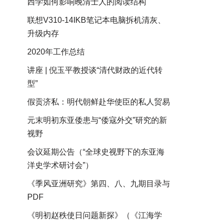
西学如何影响晚清士人的阅读结构
联想V310-14IKB笔记本电脑拆机清灰、
升级内存
2020年工作总结
讲座 | 倪玉平教授谈“清代财政的近代转
型”
假贡济私：明代朝鲜赴华使臣的私人贸易
元末明初东亚倭患与“倭寇外交”研究的新
视野
会议延期公告（“全球史视野下的东亚海
洋史学术研讨会”）
《季风亚洲研究》第四、八、九期目录与
PDF
《明初赵秩使日问题新探》（《江海学