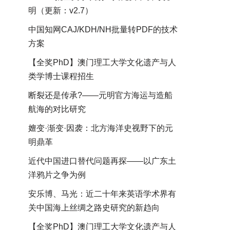
明（更新：v2.7）
中国知网CAJ/KDH/NH批量转PDF的技术
方案
【全奖PhD】澳门理工大学文化遗产与人
类学博士课程招生
断裂还是传承?——元明官方海运与造船
航海的对比研究
嬗变·渐变·因袭：北方海洋史视野下的元
明鼎革
近代中国进口替代问题再探——以广东土
洋鸦片之争为例
安乐博、马光：近二十年来英语学术界有
关中国海上丝绸之路史研究的新趋向
【全奖PhD】澳门理工大学文化遗产与人