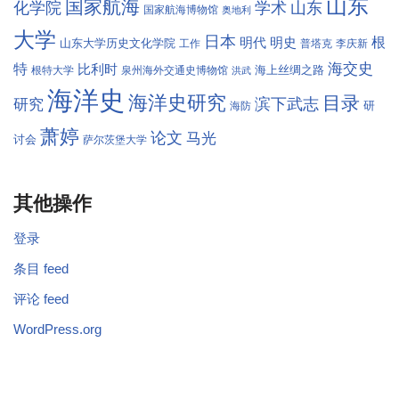
山东
国家航海
学术
化学院
山东
国家航海博物馆
奥地利
大学
日本
根
明代
明史
山东大学历史文化学院
工作
普塔克
李庆新
海交史
特
比利时
海上丝绸之路
根特大学
泉州海外交通史博物馆
洪武
海洋史
海洋史研究
目录
滨下武志
研究
研
海防
萧婷
论文
马光
讨会
萨尔茨堡大学
其他操作
登录
条目 feed
评论 feed
WordPress.org