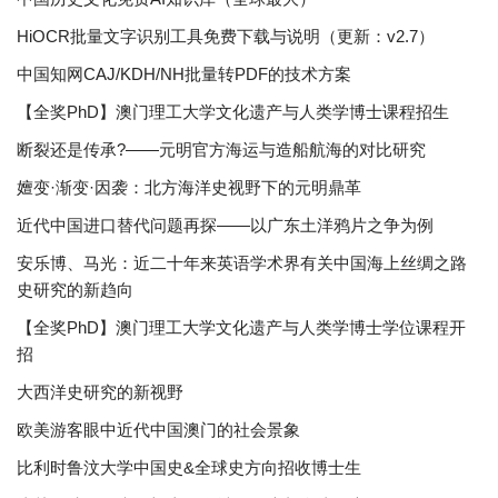
HiOCR批量文字识别工具免费下载与说明（更新：v2.7）
中国知网CAJ/KDH/NH批量转PDF的技术方案
【全奖PhD】澳门理工大学文化遗产与人类学博士课程招生
断裂还是传承?——元明官方海运与造船航海的对比研究
嬗变·渐变·因袭：北方海洋史视野下的元明鼎革
近代中国进口替代问题再探——以广东土洋鸦片之争为例
安乐博、马光：近二十年来英语学术界有关中国海上丝绸之路
史研究的新趋向
【全奖PhD】澳门理工大学文化遗产与人类学博士学位课程开
招
大西洋史研究的新视野
欧美游客眼中近代中国澳门的社会景象
比利时鲁汶大学中国史&全球史方向招收博士生