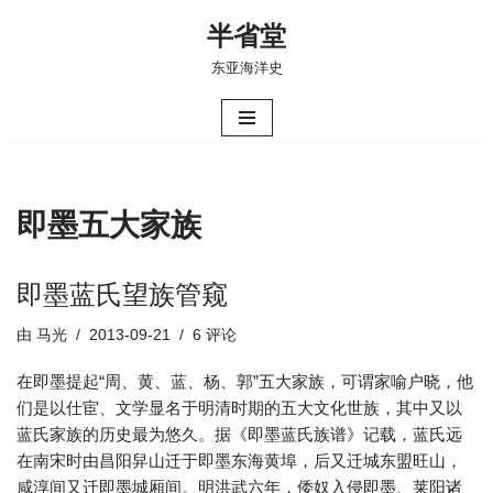
半省堂
跳
东亚海洋史
至
正
文
即墨五大家族
即墨蓝氏望族管窥
由
马光
2013-09-21
6 评论
在即墨提起“周、黄、蓝、杨、郭”五大家族，可谓家喻户晓，他
们是以仕宦、文学显名于明清时期的五大文化世族，其中又以
蓝氏家族的历史最为悠久。据《即墨蓝氏族谱》记载，蓝氏远
在南宋时由昌阳舁山迁于即墨东海黄埠，后又迁城东盟旺山，
咸淳间又迁即墨城厢间。明洪武六年，倭奴入侵即墨、莱阳诸