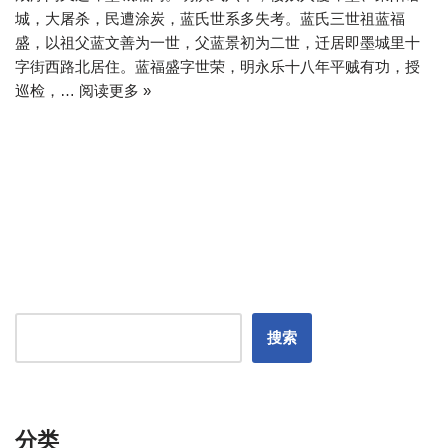
城，大屠杀，民遭涂炭，蓝氏世系多失考。蓝氏三世祖蓝福
盛，以祖父蓝文善为一世，父蓝景初为二世，迁居即墨城里十
字街西路北居住。蓝福盛字世荣，明永乐十八年平贼有功，授
巡检，…
阅读更多 »
搜索
分类