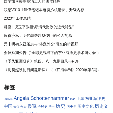
西学如何影响晚清士人的阅读结构
联想V310-14IKB笔记本电脑拆机清灰、升级内存
2020年工作总结
讲座 | 倪玉平教授谈“清代财政的近代转型”
假贡济私：明代朝鲜赴华使臣的私人贸易
元末明初东亚倭患与“倭寇外交”研究的新视野
会议延期公告（“全球史视野下的东亚海洋史学术研讨会”）
《季风亚洲研究》第四、八、九期目录与PDF
《明初赵秩使日问题新探》（《江海学刊》2020年第2期）
标签
Angela Schottenhammer
东亚海洋史
上海
2015年
mas
历史
倭寇
历史文
中国
历史文化
全球史
历史学
会议
作者
博士