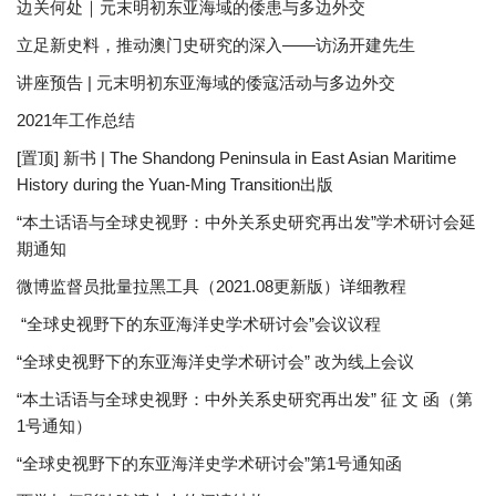
边关何处｜元末明初东亚海域的倭患与多边外交
立足新史料，推动澳门史研究的深入——访汤开建先生
讲座预告 | 元末明初东亚海域的倭寇活动与多边外交
2021年工作总结
[置顶] 新书 | The Shandong Peninsula in East Asian Maritime
History during the Yuan-Ming Transition出版
“本土话语与全球史视野：中外关系史研究再出发”学术研讨会延
期通知
微博监督员批量拉黑工具（2021.08更新版）详细教程
“全球史视野下的东亚海洋史学术研讨会”会议议程
“全球史视野下的东亚海洋史学术研讨会” 改为线上会议
“本土话语与全球史视野：中外关系史研究再出发” 征 文 函（第
1号通知）
“全球史视野下的东亚海洋史学术研讨会”第1号通知函