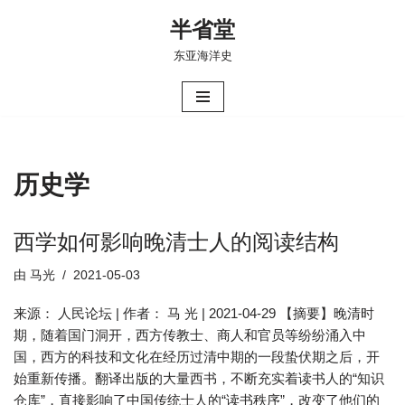
半省堂
跳
东亚海洋史
至
正
文
历史学
西学如何影响晚清士人的阅读结构
由
马光
2021-05-03
来源： 人民论坛 | 作者： 马 光 | 2021-04-29 【摘要】晚清时
期，随着国门洞开，西方传教士、商人和官员等纷纷涌入中
国，西方的科技和文化在经历过清中期的一段蛰伏期之后，开
始重新传播。翻译出版的大量西书，不断充实着读书人的“知识
仓库”，直接影响了中国传统士人的“读书秩序”，改变了他们的