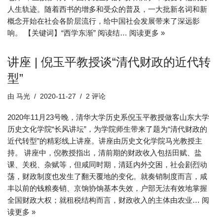
人生轨迹。随着西书的增多和受众的普及，一大批新名词和新
概念开始在社会各阶层流行，给中国社会发展带来了深远影
响。 【关键词】“西学东渐” 阅读结…
阅读更多 »
讲座 | 倪玉平教授谈“清代财政的近代转
型”
由
马光
2020-11-27
2 评论
2020年11月23号晚，清华大学历史系倪玉平教授做客山东大学
历史文化学院“长风讲坛”，为学院师生带来了题为“清代财政的
近代转型”的精彩线上讲座。讲座由历史文化学院马光教授主
持。 讲座中，倪教授指出，清前期的财政收入包括田赋、盐
课、关税、杂赋等，但咸同时期，清廷内外交困，社会剧烈动
荡，财政制度也发生了翻天覆地的变化。就奏销制度而言，咸
丰以前的钱粮奏销、京饷协饷基本失效，户部无法有效地掌握
全国财政大权；就租税结构而言，财政收入的主体由农业…
阅
读更多 »