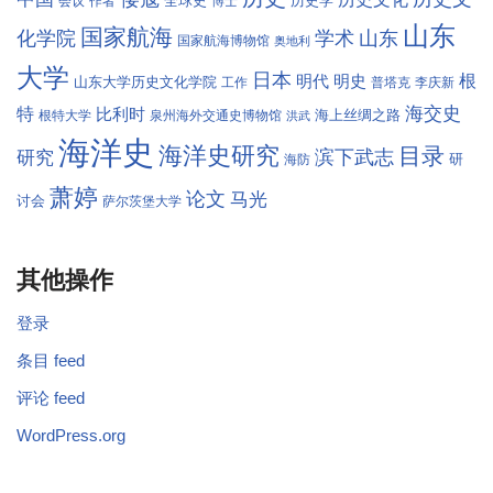
全球史
历史学
会议
作者
博士
山东
国家航海
学术
化学院
山东
国家航海博物馆
奥地利
大学
日本
根
明代
明史
山东大学历史文化学院
工作
普塔克
李庆新
海交史
特
比利时
海上丝绸之路
根特大学
泉州海外交通史博物馆
洪武
海洋史
海洋史研究
目录
滨下武志
研究
研
海防
萧婷
论文
马光
讨会
萨尔茨堡大学
其他操作
登录
条目 feed
评论 feed
WordPress.org