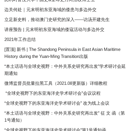
边关何处｜元末明初东亚海域的倭患与多边外交
立足新史料，推动澳门史研究的深入——访汤开建先生
讲座预告 | 元末明初东亚海域的倭寇活动与多边外交
2021年工作总结
[置顶] 新书 | The Shandong Peninsula in East Asian Maritime
History during the Yuan-Ming Transition出版
“本土话语与全球史视野：中外关系史研究再出发”学术研讨会延
期通知
微博监督员批量拉黑工具（2021.08更新版）详细教程
“全球史视野下的东亚海洋史学术研讨会”会议议程
“全球史视野下的东亚海洋史学术研讨会” 改为线上会议
“本土话语与全球史视野：中外关系史研究再出发” 征 文 函（第
1号通知）
“全球史视野下的东亚海洋史学术研讨会”第1号通知函