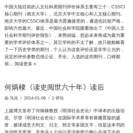
中国大陆目前的人文社科类期刊评价体系主要有三个：CSSCI
核心期刊（南京大学）、北京大学中文核心和人文核心期刊。
南京大学的CSSCI体系是最为普遍接受的，遴选也比较严格，
影响力也最大。最近，中国社会科学院隆重推出了《中国人文
社会科学期刊评价报告》，来势凶猛，想必未来将成为最为重
要的学术评价体系之一。其它学科的不太了解，故只能粗略看
了一下历史学类的期刊，个人认为这套评价还是非常公允的，
设定的评价参数也很公证、齐全。入选的这些期刊，口碑都
很…
阅读更多 »
何炳棣《读史阅世六十年》读后
由
马光
2014-01-06
2 评论
上篇博文发布了何炳棣教授《明清社会史论》中译本的出版信
息。尽管《明清社会史论》在国际学术界享有毋庸置疑的盛
誉，被译成意大利文、日文、韩文等多国文字，但是这本书的
专业性非常强，非专业人士估计是没有那个耐心去读下去的。