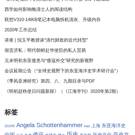
西学如何影响晚清士人的阅读结构
联想V310-14IKB笔记本电脑拆机清灰、升级内存
2020年工作总结
讲座 | 倪玉平教授谈“清代财政的近代转型”
假贡济私：明代朝鲜赴华使臣的私人贸易
元末明初东亚倭患与“倭寇外交”研究的新视野
会议延期公告（“全球史视野下的东亚海洋史学术研讨会”）
《季风亚洲研究》第四、八、九期目录与PDF
《明初赵秩使日问题新探》（《江海学刊》2020年第2期）
标签
Angela Schottenhammer
东亚海洋史
上海
2015年
mas
历史
倭寇
历史文
中国
历史文化