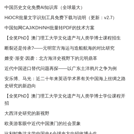
中国历史文化免费AI知识库（全球最大）
HiOCR批量文字识别工具免费下载与说明（更新：v2.7）
中国知网CAJ/KDH/NH批量转PDF的技术方案
【全奖PhD】澳门理工大学文化遗产与人类学博士课程招生
断裂还是传承?——元明官方海运与造船航海的对比研究
嬗变·渐变·因袭：北方海洋史视野下的元明鼎革
近代中国进口替代问题再探——以广东土洋鸦片之争为例
安乐博、马光：近二十年来英语学术界有关中国海上丝绸之路
史研究的新趋向
【全奖PhD】澳门理工大学文化遗产与人类学博士学位课程开
招
大西洋史研究的新视野
欧美游客眼中近代中国澳门的社会景象
比利时鲁汶大学中国史&全球史方向招收博士生