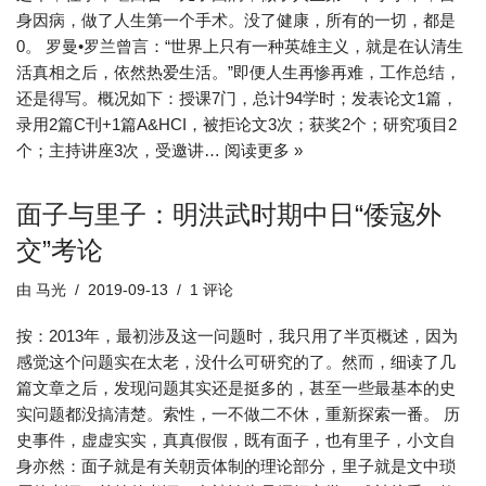
身因病，做了人生第一个手术。没了健康，所有的一切，都是
0。 罗曼•罗兰曾言：“世界上只有一种英雄主义，就是在认清生
活真相之后，依然热爱生活。”即便人生再惨再难，工作总结，
还是得写。概况如下：授课7门，总计94学时；发表论文1篇，
录用2篇C刊+1篇A&HCI，被拒论文3次；获奖2个；研究项目2
个；主持讲座3次，受邀讲…
阅读更多 »
面子与里子：明洪武时期中日“倭寇外
交”考论
由
马光
2019-09-13
1 评论
按：2013年，最初涉及这一问题时，我只用了半页概述，因为
感觉这个问题实在太老，没什么可研究的了。然而，细读了几
篇文章之后，发现问题其实还是挺多的，甚至一些最基本的史
实问题都没搞清楚。索性，一不做二不休，重新探索一番。 历
史事件，虚虚实实，真真假假，既有面子，也有里子，小文自
身亦然：面子就是有关朝贡体制的理论部分，里子就是文中琐