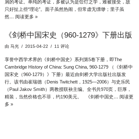
屑的考证。单纯的考证，多被认为是饾饤之学，难被接受，故
只好扯上些“理论”。面子虽然热闹，但常虚无缥缈；里子虽
然…
阅读更多 »
《剑桥中国宋史（960-1279》下册出版
由
马光
2015-04-22
11 评论
享誉中西学术界的《剑桥中国史》系列第5卷下册，即The
Cambridge History of China: Sung China, 960-1279 （《剑桥中
国宋史（960-1279）》下册）最近由剑桥大学出版社出版发
行。该书由崔瑞德（Denis Twitchett，1925—2006）与史乐民
（Paul Jakov Smith）两教授联袂主编。全书共970页，巨厚，
精装，当然价格也不菲，约190美元。 《剑桥中国史…
阅读更
多 »