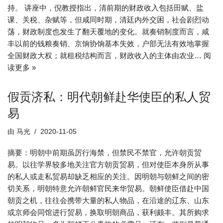
持。 讲座中，倪教授指出，清前期的财政收入包括田赋、盐
课、关税、杂赋等，但咸同时期，清廷内外交困，社会剧烈动
荡，财政制度也发生了翻天覆地的变化。就奏销制度而言，咸
丰以前的钱粮奏销、京饷协饷基本失效，户部无法有效地掌握
全国财政大权；就租税结构而言，财政收入的主体由农业…
阅
读更多 »
假贡济私：明代朝鲜赴华使臣的私人贸
易
由
马光
2020-11-05
摘要：明朝中前期虽厉行海禁，但禁民不禁官，允许朝贡贸
易。以往学界较多地关注官方朝贡贸易，但对使臣本身所从事
的私人或走私贸易却缺乏相应的关注。因明朝与朝鲜之间的密
切关系，明朝特意允许朝鲜官民来华贸易。朝鲜使臣借赴中国
朝贡之机，往往会携带大量的私人物品，在沿途的辽东、山东
或京师会同馆进行贸易，换取明朝商品，获利颇丰。其所购求