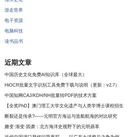
游走世界
电子资源
电脑科技
读书品书
近期文章
中国历史文化免费AI知识库（全球最大）
HiOCR批量文字识别工具免费下载与说明（更新：v2.7）
中国知网CAJ/KDH/NH批量转PDF的技术方案
【全奖PhD】澳门理工大学文化遗产与人类学博士课程招生
断裂还是传承?——元明官方海运与造船航海的对比研究
嬗变·渐变·因袭：北方海洋史视野下的元明鼎革
近代中国进口替代问题再探——以广东土洋鸦片之争为例