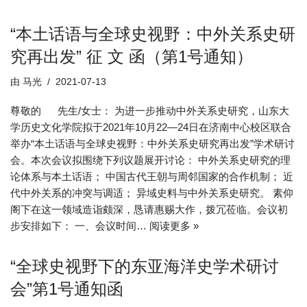
“本土话语与全球史视野：中外关系史研
究再出发” 征 文 函（第1号通知）
由
马光
2021-07-13
尊敬的 先生/女士： 为进一步推动中外关系史研究，山东大
学历史文化学院拟于2021年10月22—24日在济南中心校区联合
举办“本土话语与全球史视野：中外关系史研究再出发”学术研讨
会。本次会议拟围绕下列议题展开讨论： 中外关系史研究的理
论体系与本土话语； 中国古代王朝与周邻国家的合作机制； 近
代中外关系的冲突与调适； 异域史料与中外关系史研究。 素仰
阁下在这一领域造诣颇深，恳请惠赐大作，拨冗莅临。会议初
步安排如下： 一、会议时间…
阅读更多 »
“全球史视野下的东亚海洋史学术研讨
会”第1号通知函