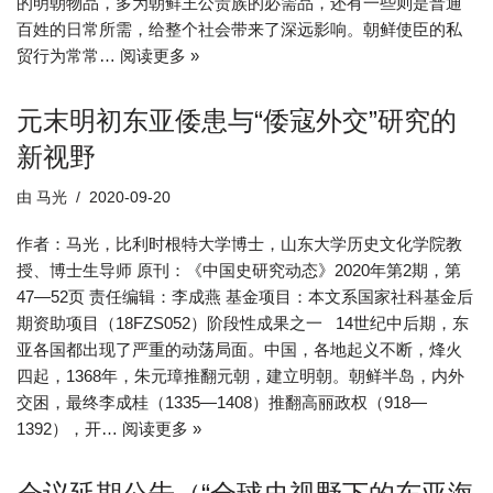
的明朝物品，多为朝鲜王公贵族的必需品，还有一些则是普通
百姓的日常所需，给整个社会带来了深远影响。朝鲜使臣的私
贸行为常常…
阅读更多 »
元末明初东亚倭患与“倭寇外交”研究的
新视野
由
马光
2020-09-20
作者：马光，比利时根特大学博士，山东大学历史文化学院教
授、博士生导师 原刊：《中国史研究动态》2020年第2期，第
47—52页 责任编辑：李成燕 基金项目：本文系国家社科基金后
期资助项目（18FZS052）阶段性成果之一 14世纪中后期，东
亚各国都出现了严重的动荡局面。中国，各地起义不断，烽火
四起，1368年，朱元璋推翻元朝，建立明朝。朝鲜半岛，内外
交困，最终李成桂（1335—1408）推翻高丽政权（918—
1392），开…
阅读更多 »