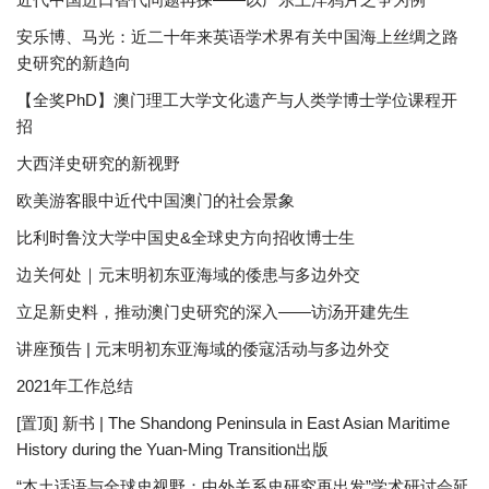
安乐博、马光：近二十年来英语学术界有关中国海上丝绸之路
史研究的新趋向
【全奖PhD】澳门理工大学文化遗产与人类学博士学位课程开
招
大西洋史研究的新视野
欧美游客眼中近代中国澳门的社会景象
比利时鲁汶大学中国史&全球史方向招收博士生
边关何处｜元末明初东亚海域的倭患与多边外交
立足新史料，推动澳门史研究的深入——访汤开建先生
讲座预告 | 元末明初东亚海域的倭寇活动与多边外交
2021年工作总结
[置顶] 新书 | The Shandong Peninsula in East Asian Maritime
History during the Yuan-Ming Transition出版
“本土话语与全球史视野：中外关系史研究再出发”学术研讨会延