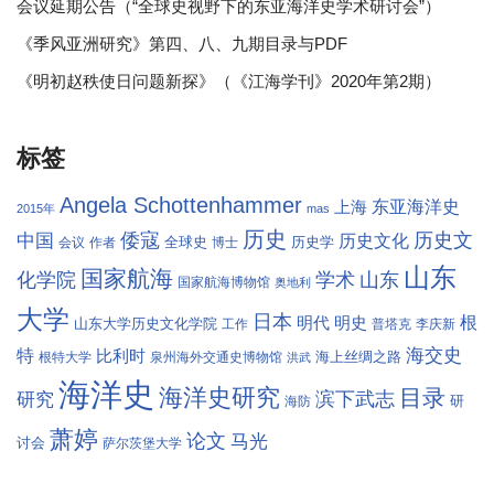
会议延期公告（“全球史视野下的东亚海洋史学术研讨会”）
《季风亚洲研究》第四、八、九期目录与PDF
《明初赵秩使日问题新探》（《江海学刊》2020年第2期）
标签
Angela Schottenhammer
东亚海洋史
上海
2015年
mas
历史
倭寇
历史文
中国
历史文化
全球史
历史学
会议
作者
博士
山东
国家航海
学术
化学院
山东
国家航海博物馆
奥地利
大学
日本
根
明代
明史
山东大学历史文化学院
工作
普塔克
李庆新
海交史
特
比利时
海上丝绸之路
根特大学
泉州海外交通史博物馆
洪武
海洋史
海洋史研究
目录
滨下武志
研究
研
海防
萧婷
论文
马光
讨会
萨尔茨堡大学