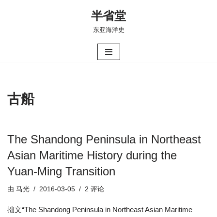
半省堂
跳
东亚海洋史
至
正
文
古船
The Shandong Peninsula in Northeast
Asian Maritime History during the
Yuan-Ming Transition
由
马光
2016-03-05
2 评论
拙文“The Shandong Peninsula in Northeast Asian Maritime