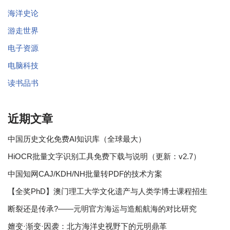
海洋史论
游走世界
电子资源
电脑科技
读书品书
近期文章
中国历史文化免费AI知识库（全球最大）
HiOCR批量文字识别工具免费下载与说明（更新：v2.7）
中国知网CAJ/KDH/NH批量转PDF的技术方案
【全奖PhD】澳门理工大学文化遗产与人类学博士课程招生
断裂还是传承?——元明官方海运与造船航海的对比研究
嬗变·渐变·因袭：北方海洋史视野下的元明鼎革