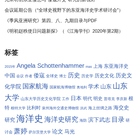
会议延期公告（“全球史视野下的东亚海洋史学术研讨会”）
《季风亚洲研究》第四、八、九期目录与PDF
《明初赵秩使日问题新探》（《江海学刊》2020年第2期）
标签
Angela Schottenhammer
东亚海洋史
上海
2015年
mas
历史
倭寇
历史文
中国
历史文化
全球史
历史学
会议
作者
博士
山东
国家航海
学术
化学院
山东
国家航海博物馆
奥地利
大学
日本
根
明代
明史
山东大学历史文化学院
工作
普塔克
李庆新
海交史
特
比利时
海上丝绸之路
根特大学
泉州海外交通史博物馆
洪武
海洋史
海洋史研究
目录
滨下武志
研究
研
海防
萧婷
论文
马光
讨会
萨尔茨堡大学