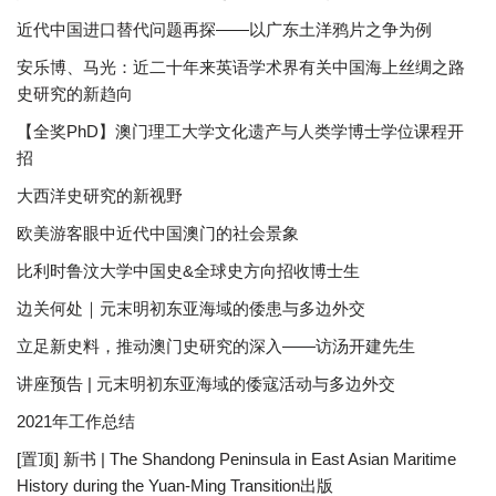
近代中国进口替代问题再探——以广东土洋鸦片之争为例
安乐博、马光：近二十年来英语学术界有关中国海上丝绸之路
史研究的新趋向
【全奖PhD】澳门理工大学文化遗产与人类学博士学位课程开
招
大西洋史研究的新视野
欧美游客眼中近代中国澳门的社会景象
比利时鲁汶大学中国史&全球史方向招收博士生
边关何处｜元末明初东亚海域的倭患与多边外交
立足新史料，推动澳门史研究的深入——访汤开建先生
讲座预告 | 元末明初东亚海域的倭寇活动与多边外交
2021年工作总结
[置顶] 新书 | The Shandong Peninsula in East Asian Maritime
History during the Yuan-Ming Transition出版