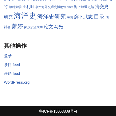
海交史
特
比利时
海上丝绸之路
根特大学
泉州海外交通史博物馆
洪武
海洋史
海洋史研究
目录
滨下武志
研究
研
海防
萧婷
论文
马光
讨会
萨尔茨堡大学
其他操作
登录
条目 feed
评论 feed
WordPress.org
鲁ICP备19063898号-4