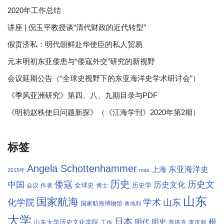
2020年工作总结
讲座 | 倪玉平教授谈“清代财政的近代转型”
假贡济私：明代朝鲜赴华使臣的私人贸易
元末明初东亚倭患与“倭寇外交”研究的新视野
会议延期公告（“全球史视野下的东亚海洋史学术研讨会”）
《季风亚洲研究》第四、八、九期目录与PDF
《明初赵秩使日问题新探》（《江海学刊》2020年第2期）
标签
Angela Schottenhammer
东亚海洋史
上海
2015年
mas
历史
倭寇
历史文
中国
历史文化
全球史
历史学
会议
作者
博士
山东
国家航海
学术
化学院
山东
国家航海博物馆
奥地利
大学
日本
根
明代
明史
山东大学历史文化学院
工作
普塔克
李庆新