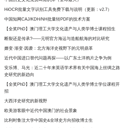
HiOCR批量文字识别工具免费下载与说明（更新：v2.7）
中国知网CAJ/KDH/NH批量转PDF的技术方案
【全奖PhD】澳门理工大学文化遗产与人类学博士课程招生
断裂还是传承?——元明官方海运与造船航海的对比研究
嬗变·渐变·因袭：北方海洋史视野下的元明鼎革
近代中国进口替代问题再探——以广东土洋鸦片之争为例
安乐博、马光：近二十年来英语学术界有关中国海上丝绸之路
史研究的新趋向
【全奖PhD】澳门理工大学文化遗产与人类学博士学位课程开
招
大西洋史研究的新视野
欧美游客眼中近代中国澳门的社会景象
比利时鲁汶大学中国史&全球史方向招收博士生