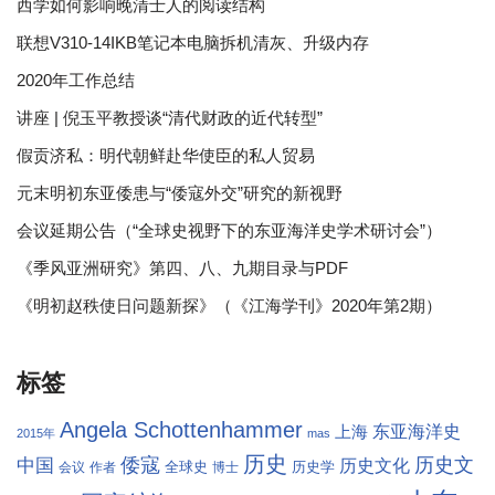
西学如何影响晚清士人的阅读结构
联想V310-14IKB笔记本电脑拆机清灰、升级内存
2020年工作总结
讲座 | 倪玉平教授谈“清代财政的近代转型”
假贡济私：明代朝鲜赴华使臣的私人贸易
元末明初东亚倭患与“倭寇外交”研究的新视野
会议延期公告（“全球史视野下的东亚海洋史学术研讨会”）
《季风亚洲研究》第四、八、九期目录与PDF
《明初赵秩使日问题新探》（《江海学刊》2020年第2期）
标签
Angela Schottenhammer
东亚海洋史
上海
2015年
mas
历史
倭寇
历史文
中国
历史文化
全球史
历史学
会议
作者
博士