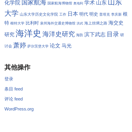
山东
国家航海
学术
化学院
山东
国家航海博物馆
奥地利
大学
日本
根
明代
明史
山东大学历史文化学院
工作
普塔克
李庆新
海交史
特
比利时
海上丝绸之路
根特大学
泉州海外交通史博物馆
洪武
海洋史
海洋史研究
目录
滨下武志
研究
研
海防
萧婷
论文
马光
讨会
萨尔茨堡大学
其他操作
登录
条目 feed
评论 feed
WordPress.org