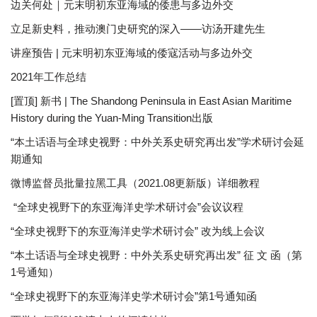
边关何处｜元末明初东亚海域的倭患与多边外交
立足新史料，推动澳门史研究的深入——访汤开建先生
讲座预告 | 元末明初东亚海域的倭寇活动与多边外交
2021年工作总结
[置顶] 新书 | The Shandong Peninsula in East Asian Maritime
History during the Yuan-Ming Transition出版
“本土话语与全球史视野：中外关系史研究再出发”学术研讨会延
期通知
微博监督员批量拉黑工具（2021.08更新版）详细教程
“全球史视野下的东亚海洋史学术研讨会”会议议程
“全球史视野下的东亚海洋史学术研讨会” 改为线上会议
“本土话语与全球史视野：中外关系史研究再出发” 征 文 函（第
1号通知）
“全球史视野下的东亚海洋史学术研讨会”第1号通知函