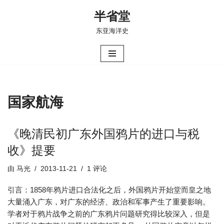
半省堂
跳
东亚海洋史
至
正
文
国家航海
《晚清民初广东外国鸦片的进口与税
收》提要
由
马光
2013-11-21
1 评论
引言：1858年鸦片进口合法化之后，外国鸦片开始堂而皇之地
大量涌入广东，对广东的经济、政治和军事产生了重要影响。
学者对于鸦片战争之前的广东鸦片问题研究得比较深入，但是