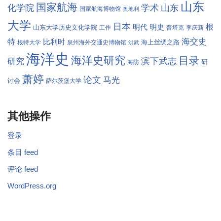
山东
国家航海
学术
化学院
山东
国家航海博物馆
奥地利
大学
日本
根
明代
明史
山东大学历史文化学院
工作
普塔克
李庆新
海交史
特
比利时
海上丝绸之路
根特大学
泉州海外交通史博物馆
洪武
海洋史
海洋史研究
目录
滨下武志
研究
研
海防
萧婷
论文
马光
讨会
萨尔茨堡大学
其他操作
登录
条目 feed
评论 feed
WordPress.org