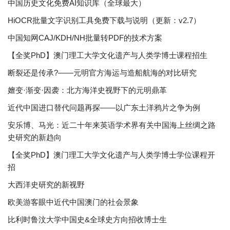
中国历史文化免费AI知识库（全球最大）
HiOCR批量文字识别工具免费下载与说明（更新：v2.7）
中国知网CAJ/KDH/NH批量转PDF的技术方案
【全奖PhD】澳门理工大学文化遗产与人类学博士课程招生
断裂还是传承?——元明官方海运与造船航海的对比研究
嬗变·渐变·因袭：北方海洋史视野下的元明鼎革
近代中国进口替代问题再探——以广东土洋鸦片之争为例
安乐博、马光：近二十年来英语学术界有关中国海上丝绸之路
史研究的新趋向
【全奖PhD】澳门理工大学文化遗产与人类学博士学位课程开
招
大西洋史研究的新视野
欧美游客眼中近代中国澳门的社会景象
比利时鲁汶大学中国史&全球史方向招收博士生