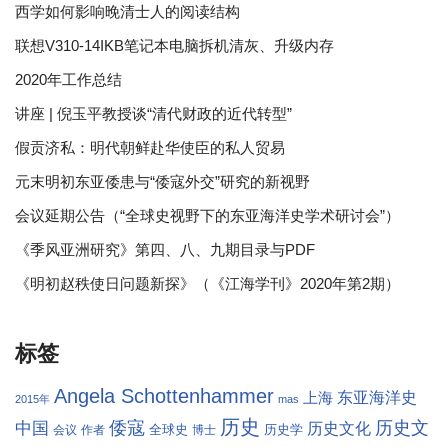
西学如何影响晚清士人的阅读结构
联想V310-14IKB笔记本电脑拆机清灰、升级内存
2020年工作总结
讲座 | 倪玉平教授谈“清代财政的近代转型”
假贡济私：明代朝鲜赴华使臣的私人贸易
元末明初东亚倭患与“倭寇外交”研究的新视野
会议延期公告（“全球史视野下的东亚海洋史学术研讨会”）
《季风亚洲研究》第四、八、九期目录与PDF
《明初赵秩使日问题新探》（《江海学刊》2020年第2期）
标签
Angela Schottenhammer
东亚海洋史
上海
2015年
mas
历史
倭寇
历史文
中国
历史文化
全球史
历史学
会议
作者
博士