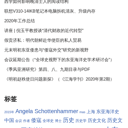
西学如何影响晚清士人的阅读结构
联想V310-14IKB笔记本电脑拆机清灰、升级内存
2020年工作总结
讲座 | 倪玉平教授谈“清代财政的近代转型”
假贡济私：明代朝鲜赴华使臣的私人贸易
元末明初东亚倭患与“倭寇外交”研究的新视野
会议延期公告（“全球史视野下的东亚海洋史学术研讨会”）
《季风亚洲研究》第四、八、九期目录与PDF
《明初赵秩使日问题新探》（《江海学刊》2020年第2期）
标签
Angela Schottenhammer
东亚海洋史
上海
2015年
mas
历史
倭寇
历史文
中国
历史文化
全球史
历史学
会议
作者
博士