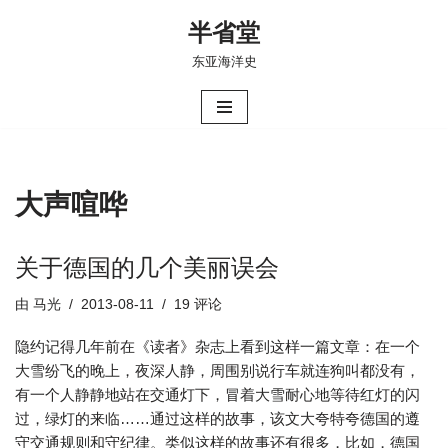
半省堂
跳
东亚海洋史
至
正
文
大声喧哗
关于德国的几个美丽误会
由
马光
2013-08-11
19 评论
隐约记得几年前在《读者》杂志上看到这样一篇文章：在一个
大雪纷飞的晚上，夜深人静，周围别说行车就连狗叫都没有，
有一个人静静地站在交通灯下，冒着大雪耐心地等待红灯的闪
过，绿灯的来临……通过这样的故事，该文大夸特夸德国的遵
守交通规则和守纪律。类似这样的故事还有很多，比如，德国