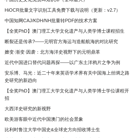
HiOCR批量文字识别工具免费下载与说明（更新：v2.7）
中国知网CAJ/KDH/NH批量转PDF的技术方案
【全奖PhD】澳门理工大学文化遗产与人类学博士课程招生
断裂还是传承?——元明官方海运与造船航海的对比研究
嬗变·渐变·因袭：北方海洋史视野下的元明鼎革
近代中国进口替代问题再探——以广东土洋鸦片之争为例
安乐博、马光：近二十年来英语学术界有关中国海上丝绸之路
史研究的新趋向
【全奖PhD】澳门理工大学文化遗产与人类学博士学位课程开
招
大西洋史研究的新视野
欧美游客眼中近代中国澳门的社会景象
比利时鲁汶大学中国史&全球史方向招收博士生