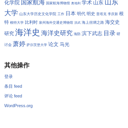
山东
国家航海
学术
化学院
山东
国家航海博物馆
奥地利
大学
日本
根
明代
明史
山东大学历史文化学院
工作
普塔克
李庆新
海交史
特
比利时
海上丝绸之路
根特大学
泉州海外交通史博物馆
洪武
海洋史
海洋史研究
目录
滨下武志
研究
研
海防
萧婷
论文
马光
讨会
萨尔茨堡大学
其他操作
登录
条目 feed
评论 feed
WordPress.org