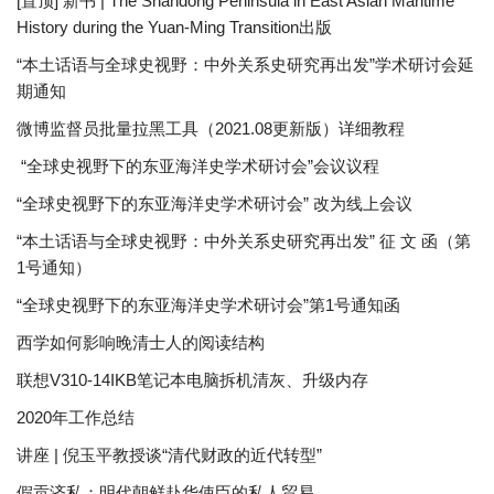
[置顶] 新书 | The Shandong Peninsula in East Asian Maritime
History during the Yuan-Ming Transition出版
“本土话语与全球史视野：中外关系史研究再出发”学术研讨会延
期通知
微博监督员批量拉黑工具（2021.08更新版）详细教程
“全球史视野下的东亚海洋史学术研讨会”会议议程
“全球史视野下的东亚海洋史学术研讨会” 改为线上会议
“本土话语与全球史视野：中外关系史研究再出发” 征 文 函（第
1号通知）
“全球史视野下的东亚海洋史学术研讨会”第1号通知函
西学如何影响晚清士人的阅读结构
联想V310-14IKB笔记本电脑拆机清灰、升级内存
2020年工作总结
讲座 | 倪玉平教授谈“清代财政的近代转型”
假贡济私：明代朝鲜赴华使臣的私人贸易