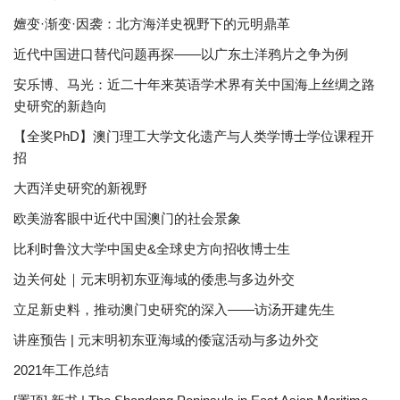
嬗变·渐变·因袭：北方海洋史视野下的元明鼎革
近代中国进口替代问题再探——以广东土洋鸦片之争为例
安乐博、马光：近二十年来英语学术界有关中国海上丝绸之路
史研究的新趋向
【全奖PhD】澳门理工大学文化遗产与人类学博士学位课程开
招
大西洋史研究的新视野
欧美游客眼中近代中国澳门的社会景象
比利时鲁汶大学中国史&全球史方向招收博士生
边关何处｜元末明初东亚海域的倭患与多边外交
立足新史料，推动澳门史研究的深入——访汤开建先生
讲座预告 | 元末明初东亚海域的倭寇活动与多边外交
2021年工作总结