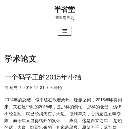
半省堂
跳
东亚海洋史
至
正
文
学术论文
一个码字工的2015年小结
由
马光
2015-12-31
8 评论
2014年的总结，似乎还在散着余热。眨眼之间，2016年即将到
来。夹在这中间的2015年，是那样的匆忙，那样的仓促，仿佛
不经意间，就已经消失在了天边。每到年关，心情总是五味杂
陈，而今年又显得格外的复杂——毕竟，这是而立之年！ 想说
的话，太多，能写出来的，则寥若星辰。思绪万千，落到笔