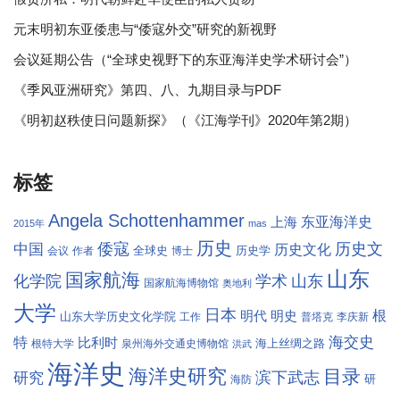
元末明初东亚倭患与“倭寇外交”研究的新视野
会议延期公告（“全球史视野下的东亚海洋史学术研讨会”）
《季风亚洲研究》第四、八、九期目录与PDF
《明初赵秩使日问题新探》（《江海学刊》2020年第2期）
标签
Angela Schottenhammer
东亚海洋史
上海
2015年
mas
历史
倭寇
历史文
中国
历史文化
全球史
历史学
会议
作者
博士
山东
国家航海
学术
化学院
山东
国家航海博物馆
奥地利
大学
日本
根
明代
明史
山东大学历史文化学院
工作
普塔克
李庆新
海交史
特
比利时
海上丝绸之路
根特大学
泉州海外交通史博物馆
洪武
海洋史
海洋史研究
目录
滨下武志
研究
研
海防