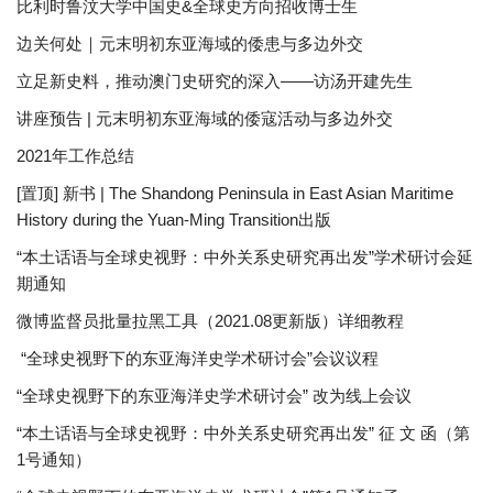
比利时鲁汶大学中国史&全球史方向招收博士生
边关何处｜元末明初东亚海域的倭患与多边外交
立足新史料，推动澳门史研究的深入——访汤开建先生
讲座预告 | 元末明初东亚海域的倭寇活动与多边外交
2021年工作总结
[置顶] 新书 | The Shandong Peninsula in East Asian Maritime
History during the Yuan-Ming Transition出版
“本土话语与全球史视野：中外关系史研究再出发”学术研讨会延
期通知
微博监督员批量拉黑工具（2021.08更新版）详细教程
“全球史视野下的东亚海洋史学术研讨会”会议议程
“全球史视野下的东亚海洋史学术研讨会” 改为线上会议
“本土话语与全球史视野：中外关系史研究再出发” 征 文 函（第
1号通知）