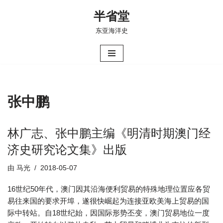
半省堂
跳
东亚海洋史
至
正
文
张中鹏
林广志、张中鹏主编《明清时期澳门经
济史研究论文集》出版
由
马光
2018-05-07
16世纪50年代，澳门因其沿海便利贸易的特殊地理位置应各贸
易往来国的要求开埠，遂很快崛起为连接亚欧美海上贸易的国
际中转站。自18世纪始，因国际形势丕变，澳门贸易地位一度