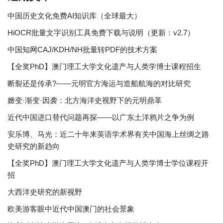
中国历史文化免费AI知识库（全球最大）
HiOCR批量文字识别工具免费下载与说明（更新：v2.7）
中国知网CAJ/KDH/NH批量转PDF的技术方案
【全奖PhD】澳门理工大学文化遗产与人类学博士课程招生
断裂还是传承?——元明官方海运与造船航海的对比研究
嬗变·渐变·因袭：北方海洋史视野下的元明鼎革
近代中国进口替代问题再探——以广东土洋鸦片之争为例
安乐博、马光：近二十年来英语学术界有关中国海上丝绸之路
史研究的新趋向
【全奖PhD】澳门理工大学文化遗产与人类学博士学位课程开
招
大西洋史研究的新视野
欧美游客眼中近代中国澳门的社会景象