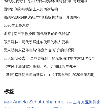
“全球史视野下的东亚海洋史学术研讨会”第1号通知函
西学如何影响晚清士人的阅读结构
联想V310-14IKB笔记本电脑拆机清灰、升级内存
2020年工作总结
讲座 | 倪玉平教授谈“清代财政的近代转型”
假贡济私：明代朝鲜赴华使臣的私人贸易
元末明初东亚倭患与“倭寇外交”研究的新视野
会议延期公告（“全球史视野下的东亚海洋史学术研讨会”）
《季风亚洲研究》第四、八、九期目录与PDF
《明初赵秩使日问题新探》（《江海学刊》2020年第2期）
标签
Angela Schottenhammer
东亚海洋史
上海
2015年
mas