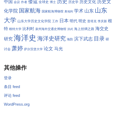
历史
倭寇
历史文
中国
历史文化
全球史
历史学
会议
作者
博士
山东
国家航海
学术
化学院
山东
国家航海博物馆
奥地利
大学
日本
根
明代
明史
山东大学历史文化学院
工作
普塔克
李庆新
海交史
特
比利时
海上丝绸之路
根特大学
泉州海外交通史博物馆
洪武
海洋史
海洋史研究
目录
滨下武志
研究
研
海防
萧婷
论文
马光
讨会
萨尔茨堡大学
其他操作
登录
条目 feed
评论 feed
WordPress.org