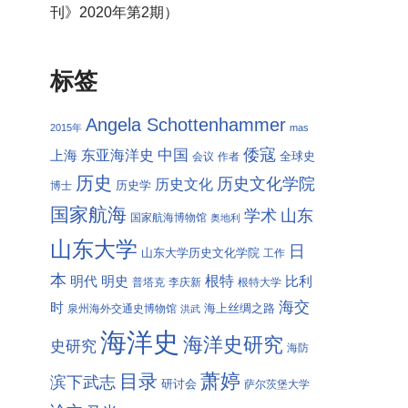
刊》2020年第2期）
标签
Angela Schottenhammer
2015年
mas
倭寇
中国
东亚海洋史
上海
全球史
会议
作者
历史
历史文化学院
历史文化
历史学
博士
国家航海
学术
山东
国家航海博物馆
奥地利
山东大学
日
山东大学历史文化学院
工作
本
根特
明代
明史
比利
普塔克
李庆新
根特大学
海交
时
海上丝绸之路
泉州海外交通史博物馆
洪武
海洋史
海洋史研究
史研究
海防
萧婷
目录
滨下武志
研讨会
萨尔茨堡大学