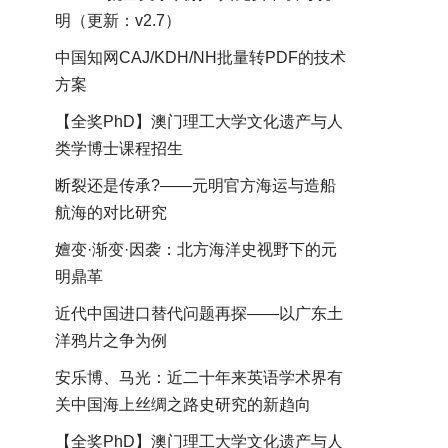
明（更新：v2.7）
中国知网CAJ/KDH/NH批量转PDF的技术
方案
【全奖PhD】澳门理工大学文化遗产与人
类学博士课程招生
断裂还是传承?——元明官方海运与造船
航海的对比研究
嬗变·渐变·因袭：北方海洋史视野下的元
明鼎革
近代中国进口替代问题再探——以广东土
洋鸦片之争为例
安乐博、马光：近二十年来英语学术界有
关中国海上丝绸之路史研究的新趋向
【全奖PhD】澳门理工大学文化遗产与人