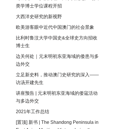
类学博士学位课程开招
大西洋史研究的新视野
欧美游客眼中近代中国澳门的社会景象
比利时鲁汶大学中国史&全球史方向招收
博士生
边关何处｜元末明初东亚海域的倭患与多
边外交
立足新史料，推动澳门史研究的深入——
访汤开建先生
讲座预告 | 元末明初东亚海域的倭寇活动
与多边外交
2021年工作总结
[置顶] 新书 | The Shandong Peninsula in