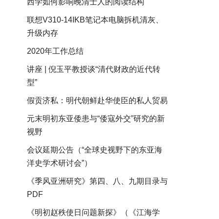
西学如何影响晚清士人的阅读结构
联想V310-14IKB笔记本电脑拆机清灰、
升级内存
2020年工作总结
讲座 | 倪玉平教授谈“清代财政的近代转
型”
假贡济私：明代朝鲜赴华使臣的私人贸易
元末明初东亚倭患与“倭寇外交”研究的新
视野
会议延期公告（“全球史视野下的东亚海
洋史学术研讨会”）
《季风亚洲研究》第四、八、九期目录与
PDF
《明初赵秩使日问题新探》（《江海学