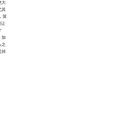
绝大
尤其
，算
想让
才
，加
头之
迟掉