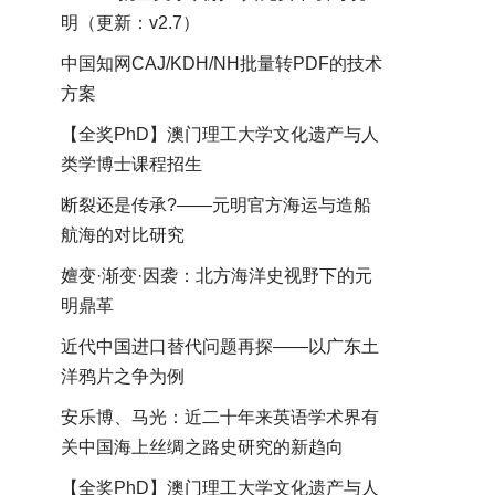
明（更新：v2.7）
中国知网CAJ/KDH/NH批量转PDF的技术
方案
【全奖PhD】澳门理工大学文化遗产与人
类学博士课程招生
断裂还是传承?——元明官方海运与造船
航海的对比研究
嬗变·渐变·因袭：北方海洋史视野下的元
明鼎革
近代中国进口替代问题再探——以广东土
洋鸦片之争为例
安乐博、马光：近二十年来英语学术界有
关中国海上丝绸之路史研究的新趋向
【全奖PhD】澳门理工大学文化遗产与人