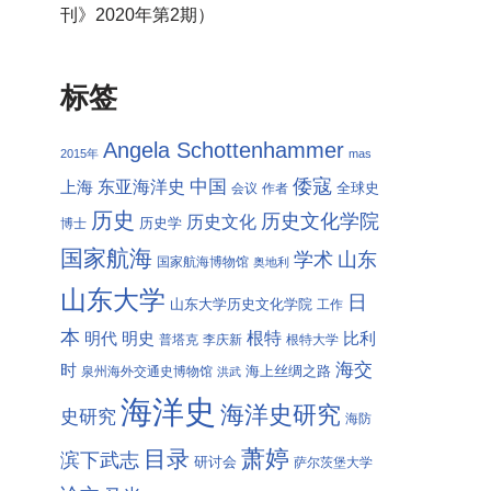
刊》2020年第2期）
标签
Angela Schottenhammer
2015年
mas
倭寇
中国
东亚海洋史
上海
全球史
会议
作者
历史
历史文化学院
历史文化
历史学
博士
国家航海
学术
山东
国家航海博物馆
奥地利
山东大学
日
山东大学历史文化学院
工作
本
根特
明代
明史
比利
普塔克
李庆新
根特大学
海交
时
海上丝绸之路
泉州海外交通史博物馆
洪武
海洋史
海洋史研究
史研究
海防
萧婷
目录
滨下武志
研讨会
萨尔茨堡大学