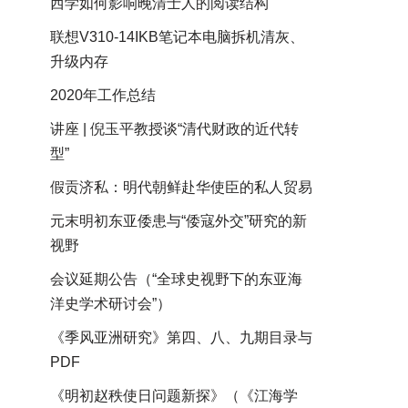
西学如何影响晚清士人的阅读结构
联想V310-14IKB笔记本电脑拆机清灰、
升级内存
2020年工作总结
讲座 | 倪玉平教授谈“清代财政的近代转
型”
假贡济私：明代朝鲜赴华使臣的私人贸易
元末明初东亚倭患与“倭寇外交”研究的新
视野
会议延期公告（“全球史视野下的东亚海
洋史学术研讨会”）
《季风亚洲研究》第四、八、九期目录与
PDF
《明初赵秩使日问题新探》（《江海学