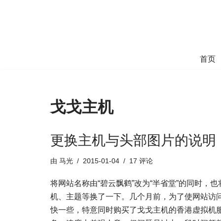
跳
至
正
首页
文
戈戈主机
更换主机与头部图片的说明
由
马光
2015-01-04
17 评论
将网站名称由“碧云飘鹤”改为“半省堂”的同时，也
机、主题等换了一下。几个月前，为了使网站访
快一些，特意同时购买了戈戈主机的香港虚拟机