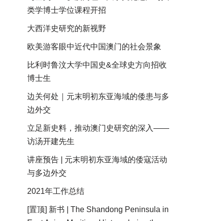
类学博士学位课程开招
大西洋史研究的新视野
欧美游客眼中近代中国澳门的社会景象
比利时鲁汶大学中国史&全球史方向招收
博士生
边关何处｜元末明初东亚海域的倭患与多
边外交
立足新史料，推动澳门史研究的深入——
访汤开建先生
讲座预告 | 元末明初东亚海域的倭寇活动
与多边外交
2021年工作总结
[置顶] 新书 | The Shandong Peninsula in