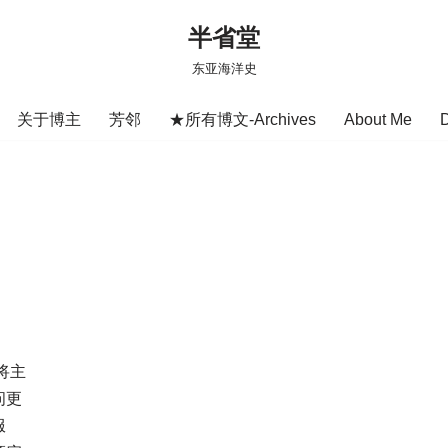
半省堂
东亚海洋史
关于博主
芳邻
★所有博文-Archives
About Me
将主
问更
服