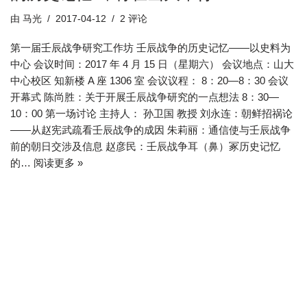
由
马光
2017-04-12
2 评论
第一届壬辰战争研究工作坊 壬辰战争的历史记忆——以史料为
中心 会议时间：2017 年 4 月 15 日（星期六） 会议地点：山大
中心校区 知新楼 A 座 1306 室 会议议程： 8：20—8：30 会议
开幕式 陈尚胜：关于开展壬辰战争研究的一点想法 8：30—
10：00 第一场讨论 主持人： 孙卫国 教授 刘永连：朝鲜招祸论
——从赵宪武疏看壬辰战争的成因 朱莉丽：通信使与壬辰战争
前的朝日交涉及信息 赵彦民：壬辰战争耳（鼻）冢历史记忆
的…
阅读更多 »