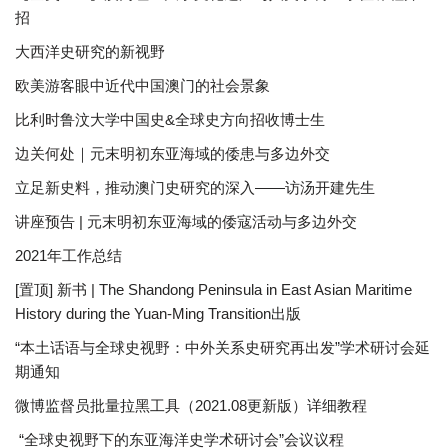
招
大西洋史研究的新视野
欧美游客眼中近代中国澳门的社会景象
比利时鲁汶大学中国史&全球史方向招收博士生
边关何处｜元末明初东亚海域的倭患与多边外交
立足新史料，推动澳门史研究的深入——访汤开建先生
讲座预告 | 元末明初东亚海域的倭寇活动与多边外交
2021年工作总结
[置顶] 新书 | The Shandong Peninsula in East Asian Maritime
History during the Yuan-Ming Transition出版
“本土话语与全球史视野：中外关系史研究再出发”学术研讨会延
期通知
微博监督员批量拉黑工具（2021.08更新版）详细教程
“全球史视野下的东亚海洋史学术研讨会”会议议程