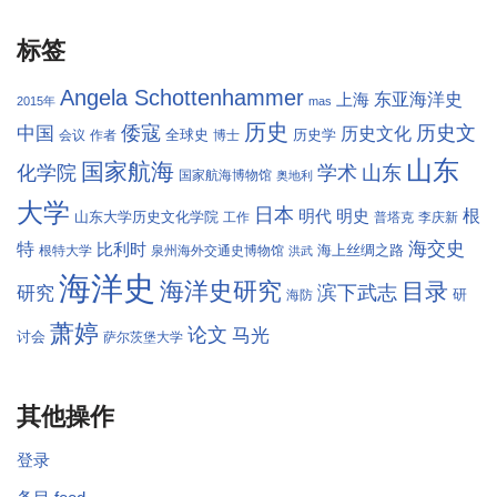
标签
Angela Schottenhammer
东亚海洋史
上海
2015年
mas
历史
倭寇
历史文
中国
历史文化
全球史
历史学
会议
作者
博士
山东
国家航海
学术
化学院
山东
国家航海博物馆
奥地利
大学
日本
根
明代
明史
山东大学历史文化学院
工作
普塔克
李庆新
海交史
特
比利时
海上丝绸之路
根特大学
泉州海外交通史博物馆
洪武
海洋史
海洋史研究
目录
滨下武志
研究
研
海防
萧婷
论文
马光
讨会
萨尔茨堡大学
其他操作
登录