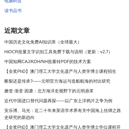
电脑科技
读书品书
近期文章
中国历史文化免费AI知识库（全球最大）
HiOCR批量文字识别工具免费下载与说明（更新：v2.7）
中国知网CAJ/KDH/NH批量转PDF的技术方案
【全奖PhD】澳门理工大学文化遗产与人类学博士课程招生
断裂还是传承?——元明官方海运与造船航海的对比研究
嬗变·渐变·因袭：北方海洋史视野下的元明鼎革
近代中国进口替代问题再探——以广东土洋鸦片之争为例
安乐博、马光：近二十年来英语学术界有关中国海上丝绸之路
史研究的新趋向
【全奖PhD】澳门理工大学文化遗产与人类学博士学位课程开