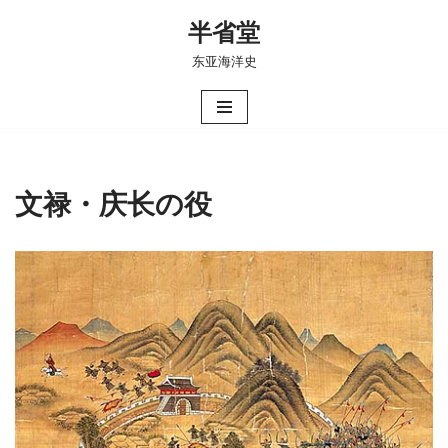
半省堂
跳
东亚海洋史
至
正
文
文禄・庆长の役