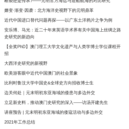
断裂还是传承?——元明官方海运与造船航海的对比研究
嬗变·渐变·因袭：北方海洋史视野下的元明鼎革
近代中国进口替代问题再探——以广东土洋鸦片之争为例
安乐博、马光：近二十年来英语学术界有关中国海上丝绸之路
史研究的新趋向
【全奖PhD】澳门理工大学文化遗产与人类学博士学位课程开
招
大西洋史研究的新视野
欧美游客眼中近代中国澳门的社会景象
比利时鲁汶大学中国史&全球史方向招收博士生
边关何处｜元末明初东亚海域的倭患与多边外交
立足新史料，推动澳门史研究的深入——访汤开建先生
讲座预告 | 元末明初东亚海域的倭寇活动与多边外交
2021年工作总结