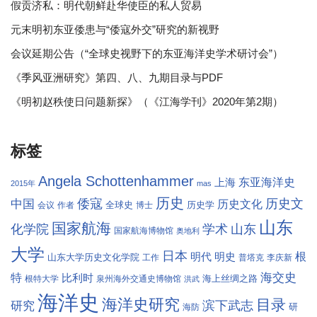
假贡济私：明代朝鲜赴华使臣的私人贸易
元末明初东亚倭患与“倭寇外交”研究的新视野
会议延期公告（“全球史视野下的东亚海洋史学术研讨会”）
《季风亚洲研究》第四、八、九期目录与PDF
《明初赵秩使日问题新探》（《江海学刊》2020年第2期）
标签
Angela Schottenhammer
东亚海洋史
上海
2015年
mas
历史
倭寇
历史文
中国
历史文化
全球史
历史学
会议
作者
博士
山东
国家航海
学术
化学院
山东
国家航海博物馆
奥地利
大学
日本
根
明代
明史
山东大学历史文化学院
工作
普塔克
李庆新
海交史
特
比利时
海上丝绸之路
根特大学
泉州海外交通史博物馆
洪武
海洋史
海洋史研究
目录
滨下武志
研究
研
海防