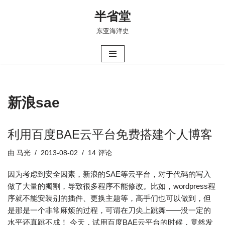
半省堂
跳
东亚海洋史
至
正
文
新浪sae
利用百度BAE云平台免费搭建个人博客
由
马光
2013-08-02
14 评论
因为考虑到安全因素，新浪的SAE等云平台，对于代码的写入
做了大量的阉割，导致很多程序不能修改。比如，wordpress程
序就不能安装别的插件、更换主题等，高手们也可以做到，但
是那是一个非常麻烦的过程，可谓在刀尖上跳舞——没一定的
水平还真跳不成！ 今天，试用百度BAE云平台的时候，竟然发