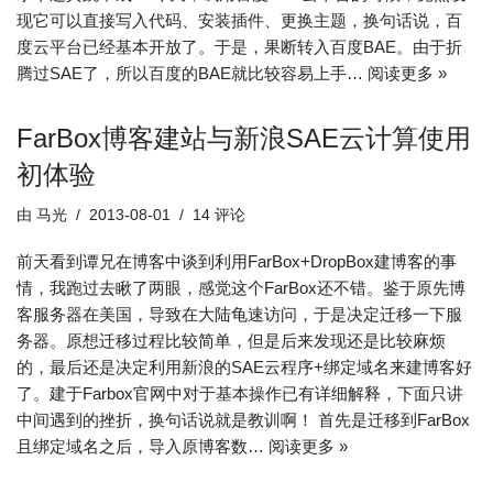
现它可以直接写入代码、安装插件、更换主题，换句话说，百
度云平台已经基本开放了。于是，果断转入百度BAE。由于折
腾过SAE了，所以百度的BAE就比较容易上手…
阅读更多 »
FarBox博客建站与新浪SAE云计算使用
初体验
由
马光
2013-08-01
14 评论
前天看到谭兄在博客中谈到利用FarBox+DropBox建博客的事
情，我跑过去瞅了两眼，感觉这个FarBox还不错。鉴于原先博
客服务器在美国，导致在大陆龟速访问，于是决定迁移一下服
务器。原想迁移过程比较简单，但是后来发现还是比较麻烦
的，最后还是决定利用新浪的SAE云程序+绑定域名来建博客好
了。建于Farbox官网中对于基本操作已有详细解释，下面只讲
中间遇到的挫折，换句话说就是教训啊！ 首先是迁移到FarBox
且绑定域名之后，导入原博客数…
阅读更多 »