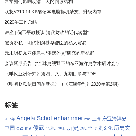
西学如何影响晚清士人的阅读结构
联想V310-14IKB笔记本电脑拆机清灰、升级内存
2020年工作总结
讲座 | 倪玉平教授谈“清代财政的近代转型”
假贡济私：明代朝鲜赴华使臣的私人贸易
元末明初东亚倭患与“倭寇外交”研究的新视野
会议延期公告（“全球史视野下的东亚海洋史学术研讨会”）
《季风亚洲研究》第四、八、九期目录与PDF
《明初赵秩使日问题新探》（《江海学刊》2020年第2期）
标签
Angela Schottenhammer
东亚海洋史
上海
2015年
mas
历史
倭寇
历史文
中国
历史文化
全球史
历史学
会议
作者
博士