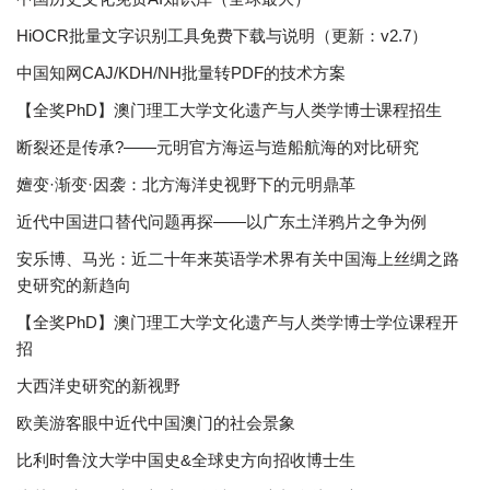
HiOCR批量文字识别工具免费下载与说明（更新：v2.7）
中国知网CAJ/KDH/NH批量转PDF的技术方案
【全奖PhD】澳门理工大学文化遗产与人类学博士课程招生
断裂还是传承?——元明官方海运与造船航海的对比研究
嬗变·渐变·因袭：北方海洋史视野下的元明鼎革
近代中国进口替代问题再探——以广东土洋鸦片之争为例
安乐博、马光：近二十年来英语学术界有关中国海上丝绸之路
史研究的新趋向
【全奖PhD】澳门理工大学文化遗产与人类学博士学位课程开
招
大西洋史研究的新视野
欧美游客眼中近代中国澳门的社会景象
比利时鲁汶大学中国史&全球史方向招收博士生