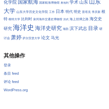
山东
国家航海
学术
化学院
山东
国家航海博物馆
奥地利
大学
日本
根
明代
明史
山东大学历史文化学院
工作
普塔克
李庆新
海交史
特
比利时
海上丝绸之路
根特大学
泉州海外交通史博物馆
洪武
海洋史
海洋史研究
目录
滨下武志
研究
研
海防
萧婷
论文
马光
讨会
萨尔茨堡大学
其他操作
登录
条目 feed
评论 feed
WordPress.org