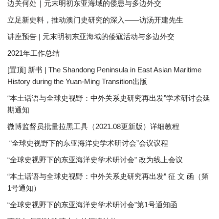
边关何处｜元末明初东亚海域的倭患与多边外交
立足新史料，推动澳门史研究的深入——访汤开建先生
讲座预告 | 元末明初东亚海域的倭寇活动与多边外交
2021年工作总结
[置顶] 新书 | The Shandong Peninsula in East Asian Maritime
History during the Yuan-Ming Transition出版
“本土话语与全球史视野：中外关系史研究再出发”学术研讨会延
期通知
微博监督员批量拉黑工具（2021.08更新版）详细教程
“全球史视野下的东亚海洋史学术研讨会”会议议程
“全球史视野下的东亚海洋史学术研讨会” 改为线上会议
“本土话语与全球史视野：中外关系史研究再出发” 征 文 函（第
1号通知）
“全球史视野下的东亚海洋史学术研讨会”第1号通知函