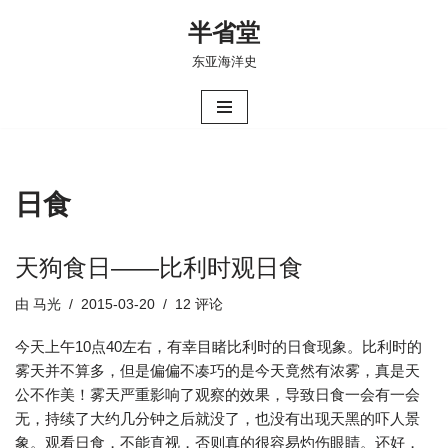
半省堂
跳
东亚海洋史
至
正
文
日食
天狗食日——比利时观日食
由
马光
2015-03-20
12 评论
今天上午10点40左右，有幸目睹比利时的日食现象。比利时的
雾天并不算多，但是偏偏不凑巧的是今天竟然有浓雾，真是天
公不作美！雾天严重影响了观察的效果，导致日食一会有一会
无，持续了大约几分钟之后就没了，也没有出现天黑的吓人景
象。观看日食，不能直视，否则真的很容易灼伤眼睛。还好，