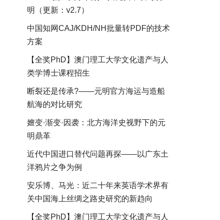
明（更新：v2.7）
中国知网CAJ/KDH/NH批量转PDF的技术
方案
【全奖PhD】澳门理工大学文化遗产与人
类学博士课程招生
断裂还是传承?——元明官方海运与造船
航海的对比研究
嬗变·渐变·因袭：北方海洋史视野下的元
明鼎革
近代中国进口替代问题再探——以广东土
洋鸦片之争为例
安乐博、马光：近二十年来英语学术界有
关中国海上丝绸之路史研究的新趋向
【全奖PhD】澳门理工大学文化遗产与人