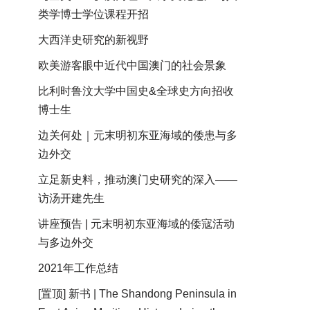
类学博士学位课程开招
大西洋史研究的新视野
欧美游客眼中近代中国澳门的社会景象
比利时鲁汶大学中国史&全球史方向招收
博士生
边关何处｜元末明初东亚海域的倭患与多
边外交
立足新史料，推动澳门史研究的深入——
访汤开建先生
讲座预告 | 元末明初东亚海域的倭寇活动
与多边外交
2021年工作总结
[置顶] 新书 | The Shandong Peninsula in