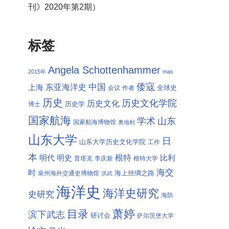
刊》2020年第2期）
标签
Angela Schottenhammer
2015年
mas
倭寇
中国
东亚海洋史
上海
全球史
会议
作者
历史
历史文化学院
历史文化
历史学
博士
国家航海
学术
山东
国家航海博物馆
奥地利
山东大学
日
山东大学历史文化学院
工作
本
根特
明代
明史
比利
普塔克
李庆新
根特大学
海交
时
海上丝绸之路
泉州海外交通史博物馆
洪武
海洋史
海洋史研究
史研究
海防
萧婷
目录
滨下武志
研讨会
萨尔茨堡大学