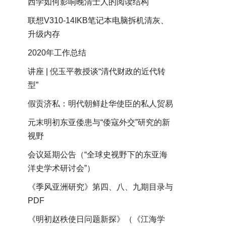
西学如何影响晚清士人的阅读结构
联想V310-14IKB笔记本电脑拆机清灰、
升级内存
2020年工作总结
讲座 | 倪玉平教授谈“清代财政的近代转
型”
假贡济私：明代朝鲜赴华使臣的私人贸易
元末明初东亚倭患与“倭寇外交”研究的新
视野
会议延期公告（“全球史视野下的东亚海
洋史学术研讨会”）
《季风亚洲研究》第四、八、九期目录与
PDF
《明初赵秩使日问题新探》（《江海学