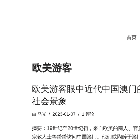
跳
至
正
首页
文
欧美游客
欧美游客眼中近代中国澳门
社会景象
由
马光
2023-01-07
1 评论
摘要：19世纪至20世纪初，来自欧美的商人、官
宗教人士等纷纷访问中国澳门。他们或陶醉于澳