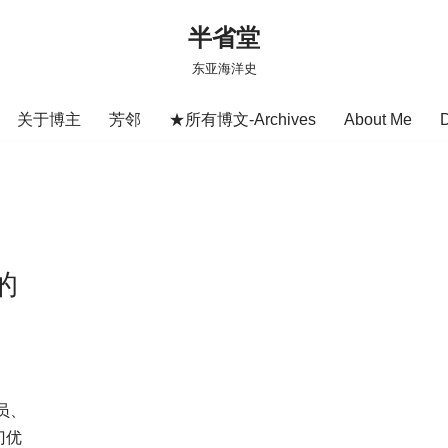
半省堂
东亚海洋史
关于博主
芳邻
★所有博文-Archives
About Me
的
员、
门优