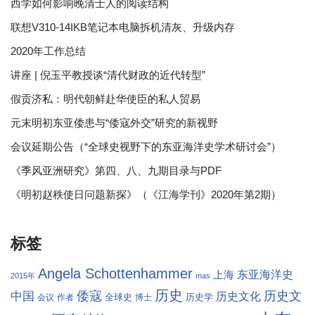
西学如何影响晚清士人的阅读结构
联想V310-14IKB笔记本电脑拆机清灰、升级内存
2020年工作总结
讲座 | 倪玉平教授谈“清代财政的近代转型”
假贡济私：明代朝鲜赴华使臣的私人贸易
元末明初东亚倭患与“倭寇外交”研究的新视野
会议延期公告（“全球史视野下的东亚海洋史学术研讨会”）
《季风亚洲研究》第四、八、九期目录与PDF
《明初赵秩使日问题新探》（《江海学刊》2020年第2期）
标签
Angela Schottenhammer
东亚海洋史
上海
2015年
mas
历史
倭寇
历史文
中国
历史文化
全球史
历史学
会议
作者
博士