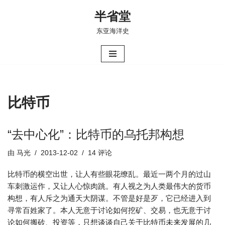
半省堂
跳
东亚海洋史
至
正
文
比特币
“去中心化”：比特币的乌托邦构想
由
马光
2013-12-02
14 评论
比特币的横空出世，让人有些眼花缭乱。最近一两个月的过山
车刺激运作，又让人心惊肉跳。有人视之为人类最伟大的货币
构想，有人斥之为通天大阴谋。不管是好是歹，它已经进入到
寻常百姓家了。本人无意于讨论如何挖矿、交易，也无意于讨
论如何搬砖、投资等，只想谈谈自己关于比特币未来发展的几