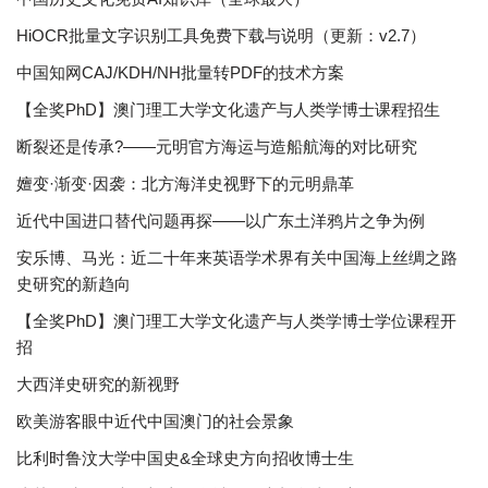
HiOCR批量文字识别工具免费下载与说明（更新：v2.7）
中国知网CAJ/KDH/NH批量转PDF的技术方案
【全奖PhD】澳门理工大学文化遗产与人类学博士课程招生
断裂还是传承?——元明官方海运与造船航海的对比研究
嬗变·渐变·因袭：北方海洋史视野下的元明鼎革
近代中国进口替代问题再探——以广东土洋鸦片之争为例
安乐博、马光：近二十年来英语学术界有关中国海上丝绸之路
史研究的新趋向
【全奖PhD】澳门理工大学文化遗产与人类学博士学位课程开
招
大西洋史研究的新视野
欧美游客眼中近代中国澳门的社会景象
比利时鲁汶大学中国史&全球史方向招收博士生