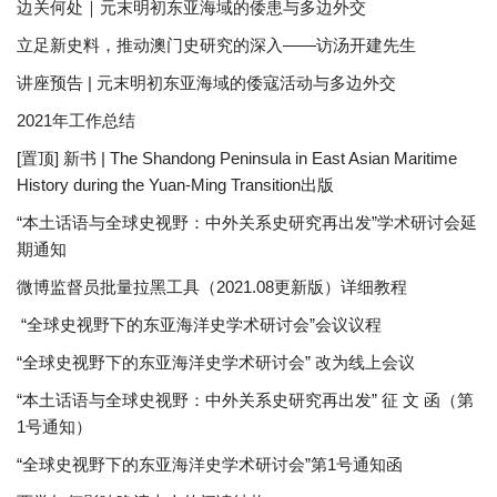
边关何处｜元末明初东亚海域的倭患与多边外交
立足新史料，推动澳门史研究的深入——访汤开建先生
讲座预告 | 元末明初东亚海域的倭寇活动与多边外交
2021年工作总结
[置顶] 新书 | The Shandong Peninsula in East Asian Maritime
History during the Yuan-Ming Transition出版
“本土话语与全球史视野：中外关系史研究再出发”学术研讨会延
期通知
微博监督员批量拉黑工具（2021.08更新版）详细教程
“全球史视野下的东亚海洋史学术研讨会”会议议程
“全球史视野下的东亚海洋史学术研讨会” 改为线上会议
“本土话语与全球史视野：中外关系史研究再出发” 征 文 函（第
1号通知）
“全球史视野下的东亚海洋史学术研讨会”第1号通知函