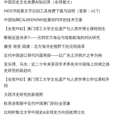
中国历史文化免费AI知识库（全球最大）
HiOCR批量文字识别工具免费下载与说明（更新：v2.7）
中国知网CAJ/KDH/NH批量转PDF的技术方案
【全奖PhD】澳门理工大学文化遗产与人类学博士课程招生
断裂还是传承?——元明官方海运与造船航海的对比研究
嬗变·渐变·因袭：北方海洋史视野下的元明鼎革
近代中国进口替代问题再探——以广东土洋鸦片之争为例
安乐博、马光：近二十年来英语学术界有关中国海上丝绸之路
史研究的新趋向
【全奖PhD】澳门理工大学文化遗产与人类学博士学位课程开
招
大西洋史研究的新视野
欧美游客眼中近代中国澳门的社会景象
比利时鲁汶大学中国史&全球史方向招收博士生