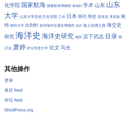
山东
国家航海
学术
化学院
山东
国家航海博物馆
奥地利
大学
日本
根
明代
明史
山东大学历史文化学院
工作
普塔克
李庆新
海交史
特
比利时
海上丝绸之路
根特大学
泉州海外交通史博物馆
洪武
海洋史
海洋史研究
目录
滨下武志
研究
研
海防
萧婷
论文
马光
讨会
萨尔茨堡大学
其他操作
登录
条目 feed
评论 feed
WordPress.org