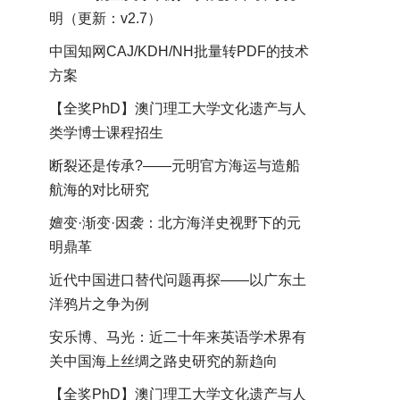
明（更新：v2.7）
中国知网CAJ/KDH/NH批量转PDF的技术
方案
【全奖PhD】澳门理工大学文化遗产与人
类学博士课程招生
断裂还是传承?——元明官方海运与造船
航海的对比研究
嬗变·渐变·因袭：北方海洋史视野下的元
明鼎革
近代中国进口替代问题再探——以广东土
洋鸦片之争为例
安乐博、马光：近二十年来英语学术界有
关中国海上丝绸之路史研究的新趋向
【全奖PhD】澳门理工大学文化遗产与人