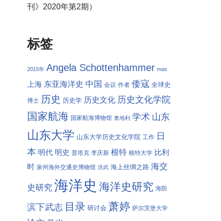
刊》2020年第2期）
标签
Angela Schottenhammer
2015年
mas
倭寇
中国
东亚海洋史
上海
全球史
会议
作者
历史
历史文化学院
历史文化
历史学
博士
国家航海
学术
山东
国家航海博物馆
奥地利
山东大学
日
山东大学历史文化学院
工作
本
根特
明代
明史
比利
普塔克
李庆新
根特大学
海交
时
海上丝绸之路
泉州海外交通史博物馆
洪武
海洋史
海洋史研究
史研究
海防
萧婷
目录
滨下武志
研讨会
萨尔茨堡大学