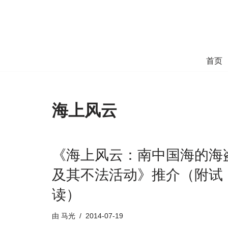
跳
至
正
首页
文
海上风云
《海上风云：南中国海的海
及其不法活动》推介（附试
读）
由
马光
2014-07-19