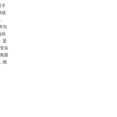
是不
抑或
…
洋为
海自
》是
y（安乐
美国
…
阅