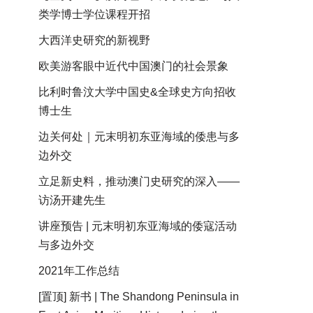
类学博士学位课程开招
大西洋史研究的新视野
欧美游客眼中近代中国澳门的社会景象
比利时鲁汶大学中国史&全球史方向招收
博士生
边关何处｜元末明初东亚海域的倭患与多
边外交
立足新史料，推动澳门史研究的深入——
访汤开建先生
讲座预告 | 元末明初东亚海域的倭寇活动
与多边外交
2021年工作总结
[置顶] 新书 | The Shandong Peninsula in