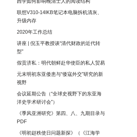
西学如何影响晚清士人的阅读结构
联想V310-14IKB笔记本电脑拆机清灰、
升级内存
2020年工作总结
讲座 | 倪玉平教授谈“清代财政的近代转
型”
假贡济私：明代朝鲜赴华使臣的私人贸易
元末明初东亚倭患与“倭寇外交”研究的新
视野
会议延期公告（“全球史视野下的东亚海
洋史学术研讨会”）
《季风亚洲研究》第四、八、九期目录与
PDF
《明初赵秩使日问题新探》（《江海学