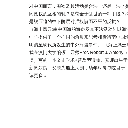
对中国而言，海盗及其活动是合法，还是非法？
同政权的互相倾轧？是苟全于乱世的一种手段？
是被压迫的中下阶层对强权愤而不平的反抗？…
《海上风云:南中国海的海盗及其不法活动》以海
中心提供了一个不同的角度来思考和看待南中国
明清至现代所发生的中外海盗事件。 《海上风云
我在澳门大学的硕士导师Prof. Robert J. Anton
博）写的一本文史学术+普及型读物。安师出生于
新奥尔良。父亲为船上大副，幼年时每每眩目于
读更多 »