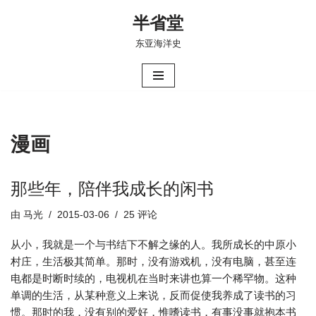
半省堂
跳
东亚海洋史
至
正
文
漫画
那些年，陪伴我成长的闲书
由
马光
2015-03-06
25 评论
从小，我就是一个与书结下不解之缘的人。我所成长的中原小
村庄，生活极其简单。那时，没有游戏机，没有电脑，甚至连
电都是时断时续的，电视机在当时来讲也算一个稀罕物。这种
单调的生活，从某种意义上来说，反而促使我养成了读书的习
惯。那时的我，没有别的爱好，惟嗜读书，有事没事就抱本书