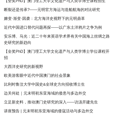
【全奖PhD】澳门理工大学文化遗产与人类学博士课程招生
断裂还是传承?——元明官方海运与造船航海的对比研究
嬗变·渐变·因袭：北方海洋史视野下的元明鼎革
近代中国进口替代问题再探——以广东土洋鸦片之争为例
安乐博、马光：近二十年来英语学术界有关中国海上丝绸之路
史研究的新趋向
【全奖PhD】澳门理工大学文化遗产与人类学博士学位课程开
招
大西洋史研究的新视野
欧美游客眼中近代中国澳门的社会景象
比利时鲁汶大学中国史&全球史方向招收博士生
边关何处｜元末明初东亚海域的倭患与多边外交
立足新史料，推动澳门史研究的深入——访汤开建先生
讲座预告 | 元末明初东亚海域的倭寇活动与多边外交