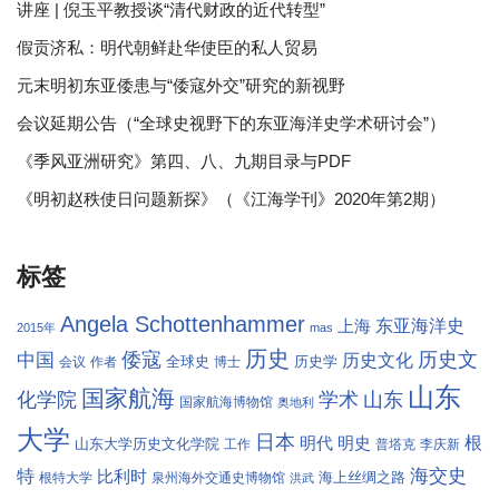
讲座 | 倪玉平教授谈“清代财政的近代转型”
假贡济私：明代朝鲜赴华使臣的私人贸易
元末明初东亚倭患与“倭寇外交”研究的新视野
会议延期公告（“全球史视野下的东亚海洋史学术研讨会”）
《季风亚洲研究》第四、八、九期目录与PDF
《明初赵秩使日问题新探》（《江海学刊》2020年第2期）
标签
Angela Schottenhammer
东亚海洋史
上海
2015年
mas
历史
倭寇
历史文
中国
历史文化
全球史
历史学
会议
作者
博士
山东
国家航海
学术
化学院
山东
国家航海博物馆
奥地利
大学
日本
根
明代
明史
山东大学历史文化学院
工作
普塔克
李庆新
海交史
特
比利时
海上丝绸之路
根特大学
泉州海外交通史博物馆
洪武