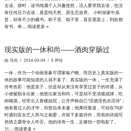
去读。彼时，读书纯属个人兴趣使然，没人要求我去读，也没
有任何压力去读，真是纯天然、原生态放养。 小时候家中虽
贫，却有不少的藏书。柜子里、箱子里，甚至屋梁上，到处都
有书。单…
阅读更多 »
现实版的一休和尚——酒肉穿肠过
由
马光
2014-03-04
5 评论
一休，作为一个动画形象可谓家喻户晓。而历史上真实版的一
休的故事可能知道的人就不多了。真实版的一休，一生充满了
传奇色彩：他是皇子，但是却从来没有享受过皇子的待遇，从
小便被勒令出家；他曾出家当和尚，可是却不受清规戒律，吃
肉喝酒，经常出入青楼妓院，公开声称自己“淫酒淫色亦淫诗”；
他有着过人的才华，却曾自杀未遂；他离经叛道，可却在78岁
时遇到盲女艺人而与之相爱，并留下多篇诗作，而有的诗描写
色情之露骨令人咋舌。他的传奇一生，足够拍一部电影了。
川…
阅读更多 »