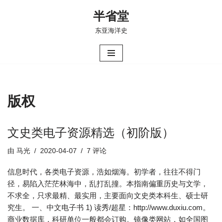
半省堂
跳
东亚海洋史
至
正
文
版权
文史类电子资源精选（初阶版）
由
马光
2020-04-07
7 评论
信息时代，各类电子资源，浩如烟海。初学者，往往不得门
径，易陷入茫茫林海中，乱打乱撞。本指南偏重历史与文学，
不求全，只求最精、最实用，主要面向文史类本科生、硕士研
究生。 一、中文电子书 1) 读秀/超星：http://www.duxiu.com。
商业数据库，科研单位一般都会订购。镜像类网站，如全国图