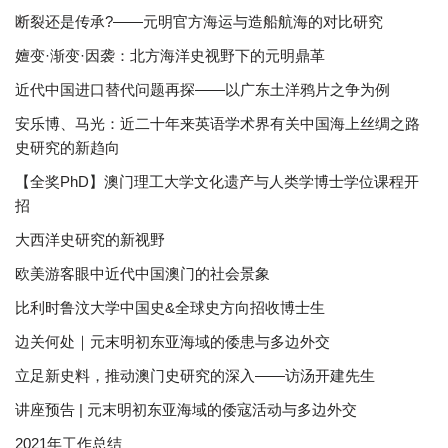
断裂还是传承?——元明官方海运与造船航海的对比研究
嬗变·渐变·因袭：北方海洋史视野下的元明鼎革
近代中国进口替代问题再探——以广东土洋鸦片之争为例
安乐博、马光：近二十年来英语学术界有关中国海上丝绸之路
史研究的新趋向
【全奖PhD】澳门理工大学文化遗产与人类学博士学位课程开
招
大西洋史研究的新视野
欧美游客眼中近代中国澳门的社会景象
比利时鲁汶大学中国史&全球史方向招收博士生
边关何处｜元末明初东亚海域的倭患与多边外交
立足新史料，推动澳门史研究的深入——访汤开建先生
讲座预告 | 元末明初东亚海域的倭寇活动与多边外交
2021年工作总结