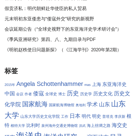
假贡济私：明代朝鲜赴华使臣的私人贸易
元末明初东亚倭患与“倭寇外交”研究的新视野
会议延期公告（“全球史视野下的东亚海洋史学术研讨会”）
《季风亚洲研究》第四、八、九期目录与PDF
《明初赵秩使日问题新探》（《江海学刊》2020年第2期）
标签
Angela Schottenhammer
东亚海洋史
上海
2015年
mas
历史
倭寇
历史文
中国
历史文化
全球史
历史学
会议
作者
博士
山东
国家航海
学术
化学院
山东
国家航海博物馆
奥地利
大学
日本
根
明代
明史
山东大学历史文化学院
工作
普塔克
李庆新
海交史
特
比利时
海上丝绸之路
根特大学
泉州海外交通史博物馆
洪武
海洋史