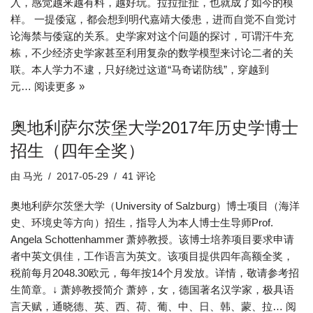
入，感觉越来越有料，越好玩。拉拉扯扯，也就成了如今的模
样。 一提倭寇，都会想到明代嘉靖大倭患，进而自觉不自觉讨
论海禁与倭寇的关系。史学家对这个问题的探讨，可谓汗牛充
栋，不少经济史学家甚至利用复杂的数学模型来讨论二者的关
联。本人学力不逮，只好绕过这道“马奇诺防线”，穿越到
元…
阅读更多 »
奥地利萨尔茨堡大学2017年历史学博士
招生（四年全奖）
由
马光
2017-05-29
41 评论
奥地利萨尔茨堡大学（University of Salzburg）博士项目（海洋
史、环境史等方向）招生，指导人为本人博士生导师Prof.
Angela Schottenhammer 萧婷教授。该博士培养项目要求申请
者中英文俱佳，工作语言为英文。该项目提供四年高额全奖，
税前每月2048.30欧元，每年按14个月发放。详情，敬请参考招
生简章。↓ 萧婷教授简介 萧婷，女，德国著名汉学家，极具语
言天赋，通晓德、英、西、荷、葡、中、日、韩、蒙、拉…
阅