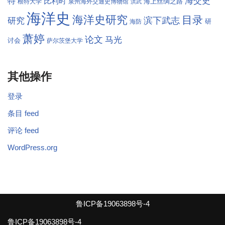
海交史
特
比利时
海上丝绸之路
根特大学
泉州海外交通史博物馆
洪武
海洋史
海洋史研究
目录
滨下武志
研究
研
海防
萧婷
论文
马光
讨会
萨尔茨堡大学
其他操作
登录
条目 feed
评论 feed
WordPress.org
鲁ICP备19063898号-4
鲁ICP备19063898号-4