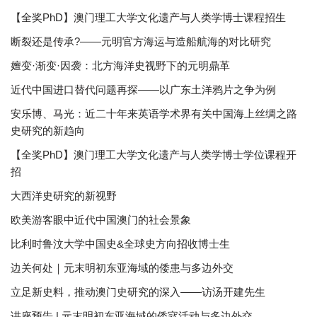
【全奖PhD】澳门理工大学文化遗产与人类学博士课程招生
断裂还是传承?——元明官方海运与造船航海的对比研究
嬗变·渐变·因袭：北方海洋史视野下的元明鼎革
近代中国进口替代问题再探——以广东土洋鸦片之争为例
安乐博、马光：近二十年来英语学术界有关中国海上丝绸之路
史研究的新趋向
【全奖PhD】澳门理工大学文化遗产与人类学博士学位课程开
招
大西洋史研究的新视野
欧美游客眼中近代中国澳门的社会景象
比利时鲁汶大学中国史&全球史方向招收博士生
边关何处｜元末明初东亚海域的倭患与多边外交
立足新史料，推动澳门史研究的深入——访汤开建先生
讲座预告 | 元末明初东亚海域的倭寇活动与多边外交