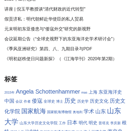
讲座 | 倪玉平教授谈“清代财政的近代转型”
假贡济私：明代朝鲜赴华使臣的私人贸易
元末明初东亚倭患与“倭寇外交”研究的新视野
会议延期公告（“全球史视野下的东亚海洋史学术研讨会”）
《季风亚洲研究》第四、八、九期目录与PDF
《明初赵秩使日问题新探》（《江海学刊》2020年第2期）
标签
Angela Schottenhammer
东亚海洋史
上海
2015年
mas
历史
倭寇
历史文
中国
历史文化
全球史
历史学
会议
作者
博士
山东
国家航海
学术
化学院
山东
国家航海博物馆
奥地利
大学
日本
根
明代
明史
山东大学历史文化学院
工作
普塔克
李庆新