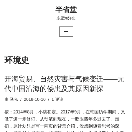
半省堂
跳
东亚海洋史
至
正
文
环境史
开海贸易、自然灾害与气候变迁——元
代中国沿海的倭患及其原因新探
由
马光
2018-10-10
1 评论
按：2014年8月，小稿初定。2017年9月，在韩国访学期间，又
做了进一步修订。从动笔到现在，一眨眼四年多过去了。最
初，原计划只是写一两页的背景介绍，没想到随着思考的深