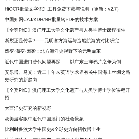
HiOCR批量文字识别工具免费下载与说明（更新：v2.7）
中国知网CAJ/KDH/NH批量转PDF的技术方案
【全奖PhD】澳门理工大学文化遗产与人类学博士课程招生
断裂还是传承?——元明官方海运与造船航海的对比研究
嬗变·渐变·因袭：北方海洋史视野下的元明鼎革
近代中国进口替代问题再探——以广东土洋鸦片之争为例
安乐博、马光：近二十年来英语学术界有关中国海上丝绸之路
史研究的新趋向
【全奖PhD】澳门理工大学文化遗产与人类学博士学位课程开
招
大西洋史研究的新视野
欧美游客眼中近代中国澳门的社会景象
比利时鲁汶大学中国史&全球史方向招收博士生