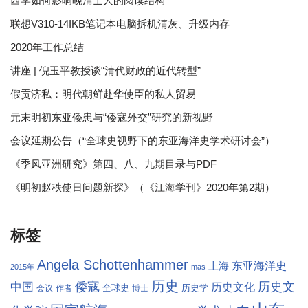
西学如何影响晚清士人的阅读结构
联想V310-14IKB笔记本电脑拆机清灰、升级内存
2020年工作总结
讲座 | 倪玉平教授谈“清代财政的近代转型”
假贡济私：明代朝鲜赴华使臣的私人贸易
元末明初东亚倭患与“倭寇外交”研究的新视野
会议延期公告（“全球史视野下的东亚海洋史学术研讨会”）
《季风亚洲研究》第四、八、九期目录与PDF
《明初赵秩使日问题新探》（《江海学刊》2020年第2期）
标签
Angela Schottenhammer
东亚海洋史
上海
2015年
mas
历史
倭寇
历史文
中国
历史文化
全球史
历史学
会议
作者
博士