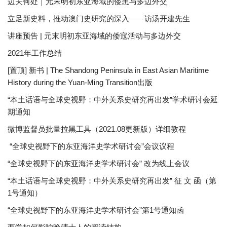
边关何处｜元末明初东亚海域的倭患与多边外交
立足新史料，推动澳门史研究的深入——访汤开建先生
讲座预告 | 元末明初东亚海域的倭寇活动与多边外交
2021年工作总结
[置顶] 新书 | The Shandong Peninsula in East Asian Maritime
History during the Yuan-Ming Transition出版
“本土话语与全球史视野：中外关系史研究再出发”学术研讨会延
期通知
微博监督员批量拉黑工具（2021.08更新版）详细教程
“全球史视野下的东亚海洋史学术研讨会”会议议程
“全球史视野下的东亚海洋史学术研讨会” 改为线上会议
“本土话语与全球史视野：中外关系史研究再出发” 征 文 函（第
1号通知）
“全球史视野下的东亚海洋史学术研讨会”第1号通知函