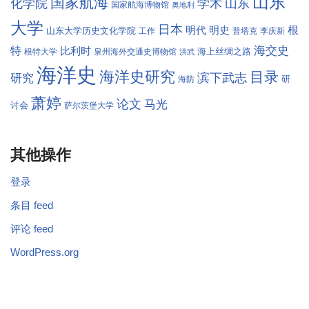
山东
国家航海
学术
化学院
山东
国家航海博物馆
奥地利
大学
日本
根
明代
明史
山东大学历史文化学院
工作
普塔克
李庆新
海交史
特
比利时
海上丝绸之路
根特大学
泉州海外交通史博物馆
洪武
海洋史
海洋史研究
目录
滨下武志
研究
研
海防
萧婷
论文
马光
讨会
萨尔茨堡大学
其他操作
登录
条目 feed
评论 feed
WordPress.org