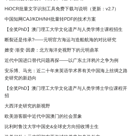
HiOCR批量文字识别工具免费下载与说明（更新：v2.7）
中国知网CAJ/KDH/NH批量转PDF的技术方案
【全奖PhD】澳门理工大学文化遗产与人类学博士课程招生
断裂还是传承?——元明官方海运与造船航海的对比研究
嬗变·渐变·因袭：北方海洋史视野下的元明鼎革
近代中国进口替代问题再探——以广东土洋鸦片之争为例
安乐博、马光：近二十年来英语学术界有关中国海上丝绸之路
史研究的新趋向
【全奖PhD】澳门理工大学文化遗产与人类学博士学位课程开
招
大西洋史研究的新视野
欧美游客眼中近代中国澳门的社会景象
比利时鲁汶大学中国史&全球史方向招收博士生