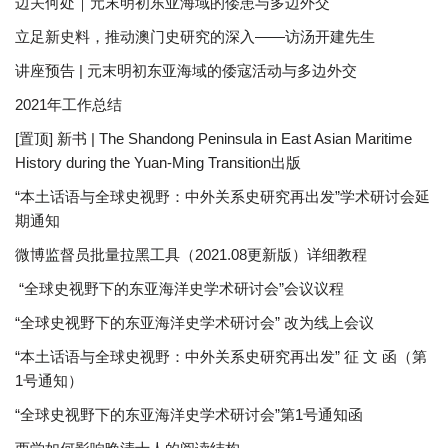
边关何处｜元末明初东亚海域的倭患与多边外交
立足新史料，推动澳门史研究的深入——访汤开建先生
讲座预告 | 元末明初东亚海域的倭寇活动与多边外交
2021年工作总结
[置顶] 新书 | The Shandong Peninsula in East Asian Maritime
History during the Yuan-Ming Transition出版
“本土话语与全球史视野：中外关系史研究再出发”学术研讨会延
期通知
微博监督员批量拉黑工具（2021.08更新版）详细教程
“全球史视野下的东亚海洋史学术研讨会”会议议程
“全球史视野下的东亚海洋史学术研讨会” 改为线上会议
“本土话语与全球史视野：中外关系史研究再出发” 征 文 函（第
1号通知）
“全球史视野下的东亚海洋史学术研讨会”第1号通知函