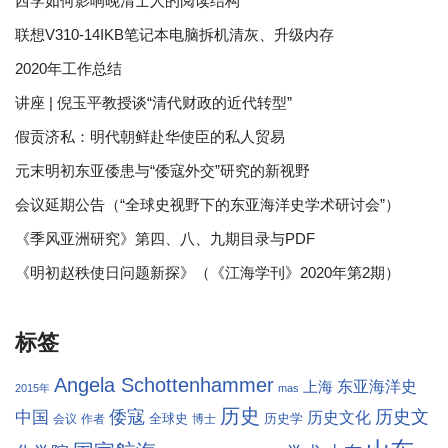
西学如何影响晚清士人的阅读结构
联想V310-14IKB笔记本电脑拆机清灰、升级内存
2020年工作总结
讲座 | 倪玉平教授谈“清代财政的近代转型”
假贡济私：明代朝鲜赴华使臣的私人贸易
元末明初东亚倭患与“倭寇外交”研究的新视野
会议延期公告（“全球史视野下的东亚海洋史学术研讨会”）
《季风亚洲研究》第四、八、九期目录与PDF
《明初赵秩使日问题新探》（《江海学刊》2020年第2期）
标签
Angela Schottenhammer
东亚海洋史
上海
2015年
mas
历史
倭寇
历史文
中国
历史文化
全球史
历史学
会议
作者
博士