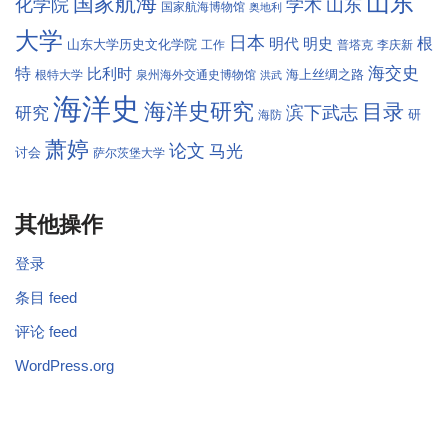
山东
国家航海
学术
化学院
山东
国家航海博物馆
奥地利
大学
日本
根
明代
明史
山东大学历史文化学院
工作
普塔克
李庆新
海交史
特
比利时
海上丝绸之路
根特大学
泉州海外交通史博物馆
洪武
海洋史
海洋史研究
目录
滨下武志
研究
研
海防
萧婷
论文
马光
讨会
萨尔茨堡大学
其他操作
登录
条目 feed
评论 feed
WordPress.org