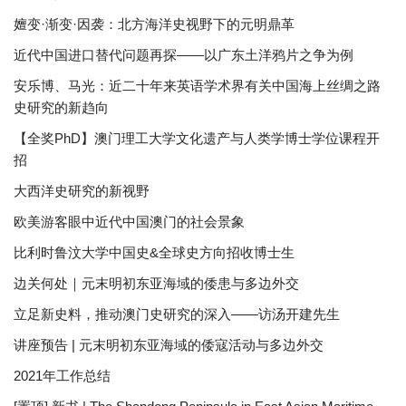
嬗变·渐变·因袭：北方海洋史视野下的元明鼎革
近代中国进口替代问题再探——以广东土洋鸦片之争为例
安乐博、马光：近二十年来英语学术界有关中国海上丝绸之路
史研究的新趋向
【全奖PhD】澳门理工大学文化遗产与人类学博士学位课程开
招
大西洋史研究的新视野
欧美游客眼中近代中国澳门的社会景象
比利时鲁汶大学中国史&全球史方向招收博士生
边关何处｜元末明初东亚海域的倭患与多边外交
立足新史料，推动澳门史研究的深入——访汤开建先生
讲座预告 | 元末明初东亚海域的倭寇活动与多边外交
2021年工作总结