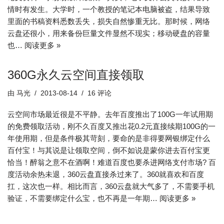
情时有发生。大学时，一个教授的笔记本电脑被盗，结果导致
里面的书稿资料悉数丢失，损失自然惨重无比。那时候，网络
云盘还很小，用来备份巨量文件显然不现实；移动硬盘的容量
也…
阅读更多 »
360G永久云空间直接领取
由
马光
2013-08-14
16 评论
云空间市场最近很是不平静。去年百度推出了100G一年试用期
的免费领取活动，刚不久百度又推出花0.2元直接续期100G的一
年使用期，但是条件极其苛刻，要命的是非得要网银绑定什么
百付宝！与其说是让领取空间，倒不如说是蒙你进去百付宝更
恰当！醉翁之意不在酒啊！难道百度也要杀进网络支付市场? 百
度活动余热未退，360云盘直接杀过来了。360就喜欢和百度
扛，这次也一样。相比而言，360云盘就大气多了，不需要手机
验证，不需要绑定什么宝，也不再是一年期…
阅读更多 »