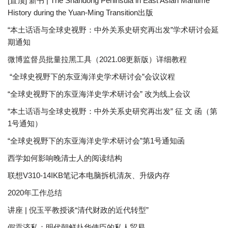
[置顶] 新书 | The Shandong Peninsula in East Asian Maritime
History during the Yuan-Ming Transition出版
“本土话语与全球史视野：中外关系史研究再出发”学术研讨会延
期通知
微博监督员批量拉黑工具（2021.08更新版）详细教程
“全球史视野下的东亚海洋史学术研讨会”会议议程
“全球史视野下的东亚海洋史学术研讨会” 改为线上会议
“本土话语与全球史视野：中外关系史研究再出发” 征 文 函（第
1号通知）
“全球史视野下的东亚海洋史学术研讨会”第1号通知函
西学如何影响晚清士人的阅读结构
联想V310-14IKB笔记本电脑拆机清灰、升级内存
2020年工作总结
讲座 | 倪玉平教授谈“清代财政的近代转型”
假贡济私：明代朝鲜赴华使臣的私人贸易