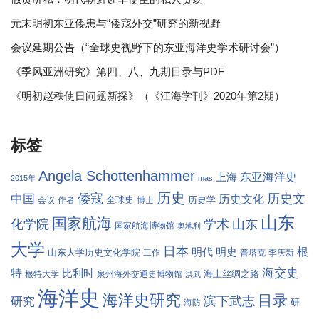
元末明初东亚倭患与“倭寇外交”研究的新视野
会议延期公告（“全球史视野下的东亚海洋史学术研讨会”）
《季风亚洲研究》第四、八、九期目录与PDF
《明初赵秩使日问题新探》（《江海学刊》2020年第2期）
标签
Angela Schottenhammer
东亚海洋史
上海
2015年
mas
历史
倭寇
历史文
中国
历史文化
全球史
历史学
会议
作者
博士
山东
国家航海
学术
化学院
山东
国家航海博物馆
奥地利
大学
日本
根
明代
明史
山东大学历史文化学院
工作
普塔克
李庆新
海交史
特
比利时
海上丝绸之路
根特大学
泉州海外交通史博物馆
洪武
海洋史
海洋史研究
目录
滨下武志
研究
研
海防