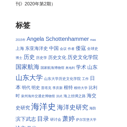
刊》2020年第2期）
标签
Angela Schottenhammer
2015年
mas
倭寇
中国
东亚海洋史
上海
全球史
会议
作者
历史
历史文化学院
历史文化
历史学
博士
国家航海
学术
山东
国家航海博物馆
奥地利
山东大学
日
山东大学历史文化学院
工作
本
根特
明代
明史
比利
普塔克
李庆新
根特大学
海交
时
海上丝绸之路
泉州海外交通史博物馆
洪武
海洋史
海洋史研究
史研究
海防
萧婷
目录
滨下武志
研讨会
萨尔茨堡大学