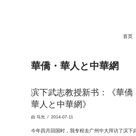
跳
至
正
首页
文
華僑・華人と中華網
滨下武志教授新书：《華僑
華人と中華網》
由
马光
2014-07-11
今年四月回国时，我专程去广州中大拜访了滨下