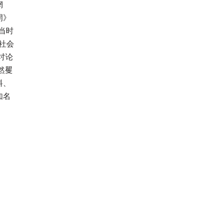
網
開》
当时
社会
讨论
然矍
料、
知名