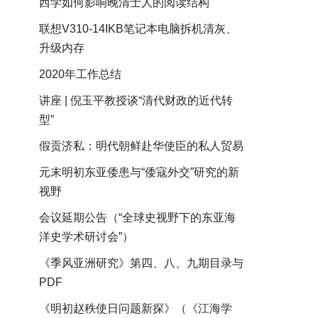
西学如何影响晚清士人的阅读结构
联想V310-14IKB笔记本电脑拆机清灰、
升级内存
2020年工作总结
讲座 | 倪玉平教授谈“清代财政的近代转
型”
假贡济私：明代朝鲜赴华使臣的私人贸易
元末明初东亚倭患与“倭寇外交”研究的新
视野
会议延期公告（“全球史视野下的东亚海
洋史学术研讨会”）
《季风亚洲研究》第四、八、九期目录与
PDF
《明初赵秩使日问题新探》（《江海学