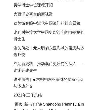
类学博士学位课程开招
大西洋史研究的新视野
欧美游客眼中近代中国澳门的社会景象
比利时鲁汶大学中国史&全球史方向招收
博士生
边关何处｜元末明初东亚海域的倭患与多
边外交
立足新史料，推动澳门史研究的深入——
访汤开建先生
讲座预告 | 元末明初东亚海域的倭寇活动
与多边外交
2021年工作总结
[置顶] 新书 | The Shandong Peninsula in