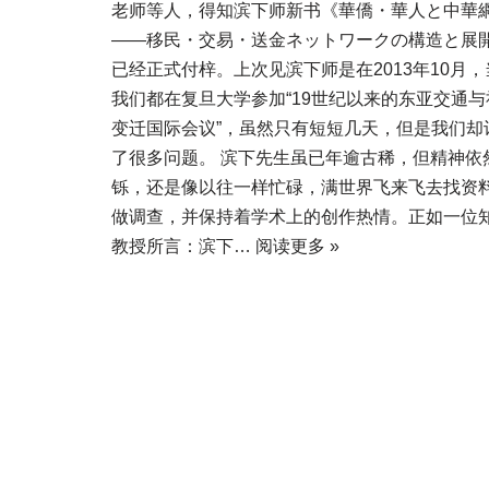
老师等人，得知滨下师新书《華僑・華人と中華
――移民・交易・送金ネットワークの構造と展
已经正式付梓。上次见滨下师是在2013年10月，
我们都在复旦大学参加“19世纪以来的东亚交通与
变迁国际会议”，虽然只有短短几天，但是我们却
了很多问题。 滨下先生虽已年逾古稀，但精神依
铄，还是像以往一样忙碌，满世界飞来飞去找资
做调查，并保持着学术上的创作热情。正如一位
教授所言：滨下…
阅读更多 »