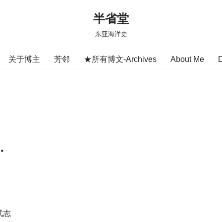
半省堂
东亚海洋史
关于博主
芳邻
★所有博文-Archives
About Me
・
武志