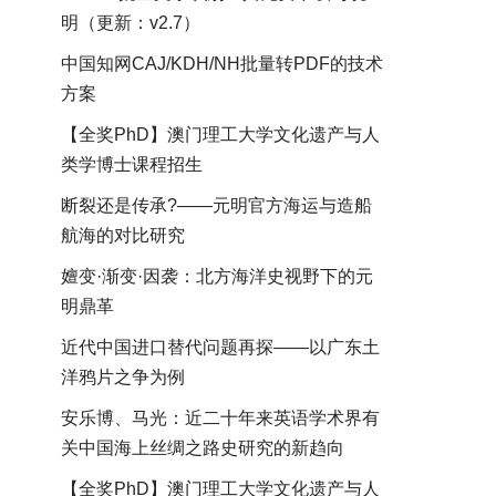
明（更新：v2.7）
中国知网CAJ/KDH/NH批量转PDF的技术
方案
【全奖PhD】澳门理工大学文化遗产与人
类学博士课程招生
断裂还是传承?——元明官方海运与造船
航海的对比研究
嬗变·渐变·因袭：北方海洋史视野下的元
明鼎革
近代中国进口替代问题再探——以广东土
洋鸦片之争为例
安乐博、马光：近二十年来英语学术界有
关中国海上丝绸之路史研究的新趋向
【全奖PhD】澳门理工大学文化遗产与人