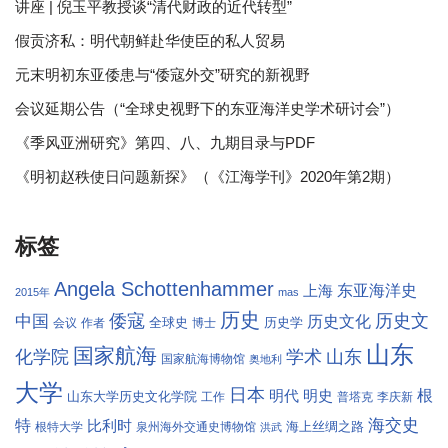
讲座 | 倪玉平教授谈“清代财政的近代转型”
假贡济私：明代朝鲜赴华使臣的私人贸易
元末明初东亚倭患与“倭寇外交”研究的新视野
会议延期公告（“全球史视野下的东亚海洋史学术研讨会”）
《季风亚洲研究》第四、八、九期目录与PDF
《明初赵秩使日问题新探》（《江海学刊》2020年第2期）
标签
Angela Schottenhammer
东亚海洋史
上海
2015年
mas
历史
倭寇
历史文
中国
历史文化
全球史
历史学
会议
作者
博士
山东
国家航海
学术
化学院
山东
国家航海博物馆
奥地利
大学
日本
根
明代
明史
山东大学历史文化学院
工作
普塔克
李庆新
海交史
特
比利时
海上丝绸之路
根特大学
泉州海外交通史博物馆
洪武