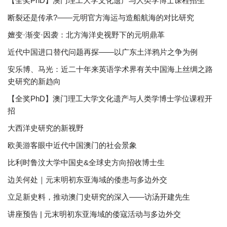
【全奖PhD】澳门理工大学文化遗产与人类学博士课程招生
断裂还是传承?——元明官方海运与造船航海的对比研究
嬗变·渐变·因袭：北方海洋史视野下的元明鼎革
近代中国进口替代问题再探——以广东土洋鸦片之争为例
安乐博、马光：近二十年来英语学术界有关中国海上丝绸之路
史研究的新趋向
【全奖PhD】澳门理工大学文化遗产与人类学博士学位课程开
招
大西洋史研究的新视野
欧美游客眼中近代中国澳门的社会景象
比利时鲁汶大学中国史&全球史方向招收博士生
边关何处｜元末明初东亚海域的倭患与多边外交
立足新史料，推动澳门史研究的深入——访汤开建先生
讲座预告 | 元末明初东亚海域的倭寇活动与多边外交