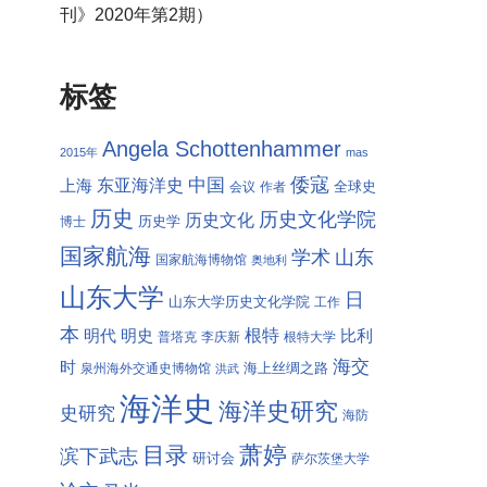
刊》2020年第2期）
标签
Angela Schottenhammer
2015年
mas
倭寇
中国
东亚海洋史
上海
全球史
会议
作者
历史
历史文化学院
历史文化
历史学
博士
国家航海
学术
山东
国家航海博物馆
奥地利
山东大学
日
山东大学历史文化学院
工作
本
根特
明代
明史
比利
普塔克
李庆新
根特大学
海交
时
海上丝绸之路
泉州海外交通史博物馆
洪武
海洋史
海洋史研究
史研究
海防
萧婷
目录
滨下武志
研讨会
萨尔茨堡大学