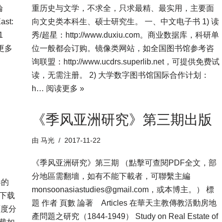
論
重历史与文学，不求全，只求最精、最实用，主要面
ast:
向文史类本科生、硕士研究生。 一、中文电子书 1) 读
1
秀/超星：http://www.duxiu.com。商业数据库，科研单
更多
位一般都会订购。镜像类网站，如全国图书馆参考咨
询联盟：http://www.ucdrs.superlib.net，可提供免费试
读，无需注册。 2) 大学数字图书馆国际合作计划：
h…
阅读更多 »
《季风亚洲研究》第三期出版
由
马光
2017-11-22
《季风亚洲研究》第三期 （點擊可查閱PDF全文，部
分地區需翻墻，如有不能下載者，可聯繫主編
毒的
monsoonasiastudies@gmail.com，或本博主。） 標
盘下载
題 作者 頁數 論著 Articles 在華天主教傳教活動房地
百度分
產問題之研究（1844-1949） Study on Real Estate of