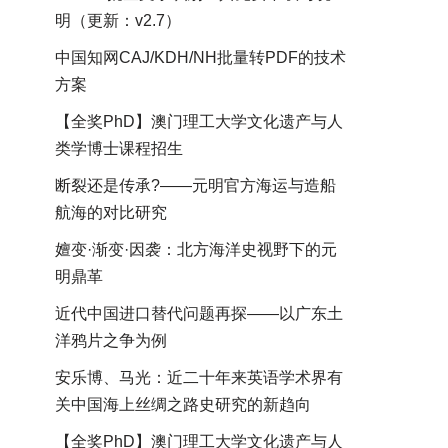
明（更新：v2.7）
中国知网CAJ/KDH/NH批量转PDF的技术
方案
【全奖PhD】澳门理工大学文化遗产与人
类学博士课程招生
断裂还是传承?——元明官方海运与造船
航海的对比研究
嬗变·渐变·因袭：北方海洋史视野下的元
明鼎革
近代中国进口替代问题再探——以广东土
洋鸦片之争为例
安乐博、马光：近二十年来英语学术界有
关中国海上丝绸之路史研究的新趋向
【全奖PhD】澳门理工大学文化遗产与人