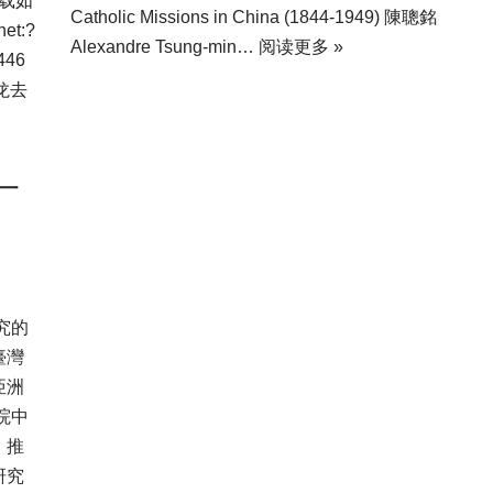
载如
Catholic Missions in China (1844-1949) 陳聰銘
t:?
Alexandre Tsung-min…
阅读更多 »
446
来龙去
一
究的
臺灣
亞洲
院中
）推
研究