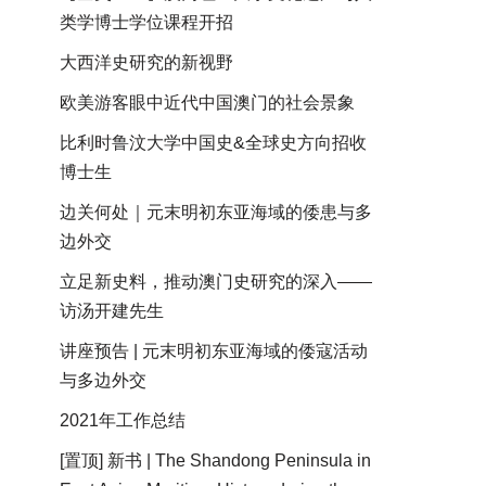
类学博士学位课程开招
大西洋史研究的新视野
欧美游客眼中近代中国澳门的社会景象
比利时鲁汶大学中国史&全球史方向招收
博士生
边关何处｜元末明初东亚海域的倭患与多
边外交
立足新史料，推动澳门史研究的深入——
访汤开建先生
讲座预告 | 元末明初东亚海域的倭寇活动
与多边外交
2021年工作总结
[置顶] 新书 | The Shandong Peninsula in