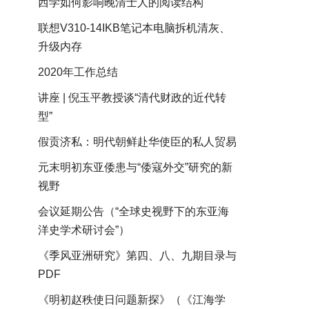
西学如何影响晚清士人的阅读结构
联想V310-14IKB笔记本电脑拆机清灰、
升级内存
2020年工作总结
讲座 | 倪玉平教授谈“清代财政的近代转
型”
假贡济私：明代朝鲜赴华使臣的私人贸易
元末明初东亚倭患与“倭寇外交”研究的新
视野
会议延期公告（“全球史视野下的东亚海
洋史学术研讨会”）
《季风亚洲研究》第四、八、九期目录与
PDF
《明初赵秩使日问题新探》（《江海学