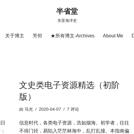
半省堂
东亚海洋史
关于博主
芳邻
★所有博文-Archives
About Me
、
文史类电子资源精选（初阶
版）
由
马光
2020-04-07
7 评论
刊日
信息时代，各类电子资源，浩如烟海。初学者，往往
者：
不得门径，易陷入茫茫林海中，乱打乱撞。本指南偏