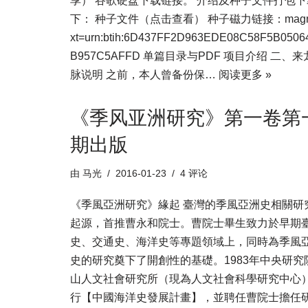
享） 谷歌硬盘下载链接。 介绍及种子文件打包下
下： 种子文件（点击查看） 种子磁力链接：magne
xt=urn:btih:6D437FF2D963EDE08C58F5B0506
B957C5AFFD 单篇目录与PDF 项目介绍 二、
脉说明 之前，本人曾备份保…
阅读更多 »
《季风亚洲研究》第一卷第
期出版
由
马光
2016-01-23
4 评论
《季風亞洲研究》緣起 臺灣的季風亞洲史相關研
起源，首推曹永和院士。曹院士畢生致力於早期
史、交通史、海洋史等專題領域上，同時為季風
史的研究奠下了開創性的基礎。1983年中央研究
山人文社會研究所（現為人文社會科學研究中心
行【中國海洋史發展計畫】，並聘任曹院士擔任