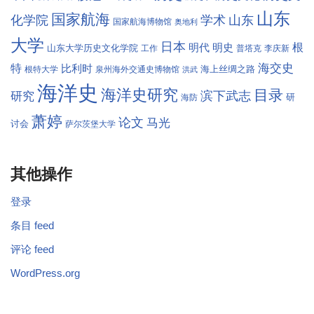
山东
国家航海
学术
化学院
山东
国家航海博物馆
奥地利
大学
日本
根
明代
明史
山东大学历史文化学院
工作
普塔克
李庆新
海交史
特
比利时
海上丝绸之路
根特大学
泉州海外交通史博物馆
洪武
海洋史
海洋史研究
目录
滨下武志
研究
研
海防
萧婷
论文
马光
讨会
萨尔茨堡大学
其他操作
登录
条目 feed
评论 feed
WordPress.org