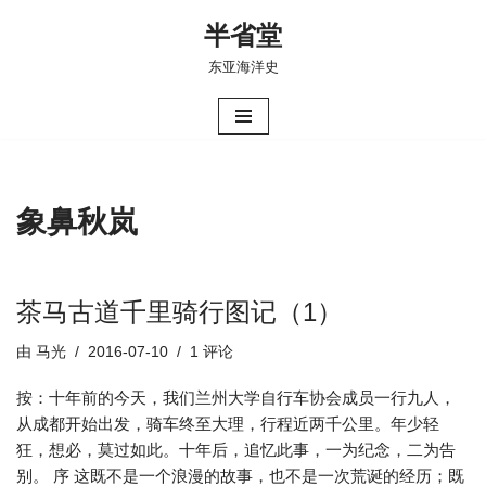
半省堂
跳
东亚海洋史
至
正
文
象鼻秋岚
茶马古道千里骑行图记（1）
由
马光
2016-07-10
1 评论
按：十年前的今天，我们兰州大学自行车协会成员一行九人，
从成都开始出发，骑车终至大理，行程近两千公里。年少轻
狂，想必，莫过如此。十年后，追忆此事，一为纪念，二为告
别。 序 这既不是一个浪漫的故事，也不是一次荒诞的经历；既