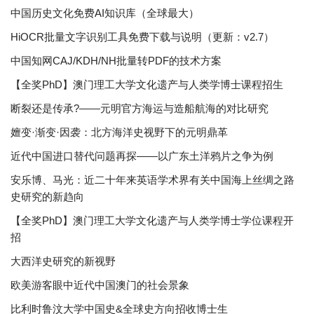
中国历史文化免费AI知识库（全球最大）
HiOCR批量文字识别工具免费下载与说明（更新：v2.7）
中国知网CAJ/KDH/NH批量转PDF的技术方案
【全奖PhD】澳门理工大学文化遗产与人类学博士课程招生
断裂还是传承?——元明官方海运与造船航海的对比研究
嬗变·渐变·因袭：北方海洋史视野下的元明鼎革
近代中国进口替代问题再探——以广东土洋鸦片之争为例
安乐博、马光：近二十年来英语学术界有关中国海上丝绸之路
史研究的新趋向
【全奖PhD】澳门理工大学文化遗产与人类学博士学位课程开
招
大西洋史研究的新视野
欧美游客眼中近代中国澳门的社会景象
比利时鲁汶大学中国史&全球史方向招收博士生