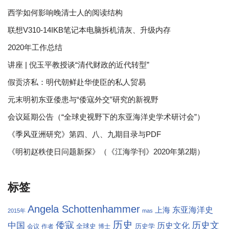
西学如何影响晚清士人的阅读结构
联想V310-14IKB笔记本电脑拆机清灰、升级内存
2020年工作总结
讲座 | 倪玉平教授谈“清代财政的近代转型”
假贡济私：明代朝鲜赴华使臣的私人贸易
元末明初东亚倭患与“倭寇外交”研究的新视野
会议延期公告（“全球史视野下的东亚海洋史学术研讨会”）
《季风亚洲研究》第四、八、九期目录与PDF
《明初赵秩使日问题新探》（《江海学刊》2020年第2期）
标签
Angela Schottenhammer
东亚海洋史
上海
2015年
mas
历史
倭寇
历史文
中国
历史文化
全球史
历史学
会议
作者
博士