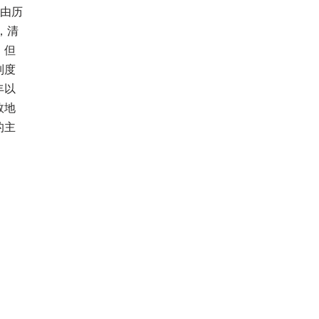
座由历
，清
，但
制度
丰以
效地
的主