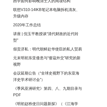
西学如何影响晚清士人的阅读结构
联想V310-14IKB笔记本电脑拆机清灰、
升级内存
2020年工作总结
讲座 | 倪玉平教授谈“清代财政的近代转
型”
假贡济私：明代朝鲜赴华使臣的私人贸易
元末明初东亚倭患与“倭寇外交”研究的新
视野
会议延期公告（“全球史视野下的东亚海
洋史学术研讨会”）
《季风亚洲研究》第四、八、九期目录与
PDF
《明初赵秩使日问题新探》（《江海学