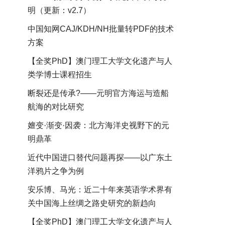
明（更新：v2.7）
中国知网CAJ/KDH/NH批量转PDF的技术
方案
【全奖PhD】澳门理工大学文化遗产与人
类学博士课程招生
断裂还是传承?——元明官方海运与造船
航海的对比研究
嬗变·渐变·因袭：北方海洋史视野下的元
明鼎革
近代中国进口替代问题再探——以广东土
洋鸦片之争为例
安乐博、马光：近二十年来英语学术界有
关中国海上丝绸之路史研究的新趋向
【全奖PhD】澳门理工大学文化遗产与人