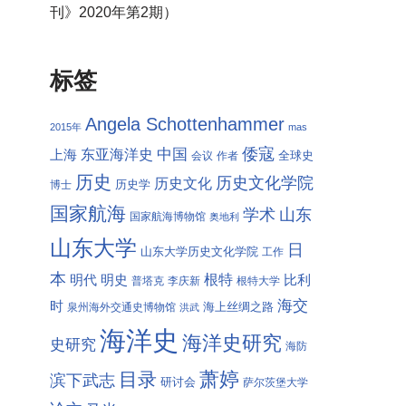
刊》2020年第2期）
标签
Angela Schottenhammer
2015年
mas
倭寇
中国
东亚海洋史
上海
全球史
会议
作者
历史
历史文化学院
历史文化
历史学
博士
国家航海
学术
山东
国家航海博物馆
奥地利
山东大学
日
山东大学历史文化学院
工作
本
根特
明代
明史
比利
普塔克
李庆新
根特大学
海交
时
海上丝绸之路
泉州海外交通史博物馆
洪武
海洋史
海洋史研究
史研究
海防
萧婷
目录
滨下武志
研讨会
萨尔茨堡大学