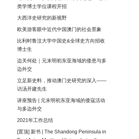
类学博士学位课程开招
大西洋史研究的新视野
欧美游客眼中近代中国澳门的社会景象
比利时鲁汶大学中国史&全球史方向招收
博士生
边关何处｜元末明初东亚海域的倭患与多
边外交
立足新史料，推动澳门史研究的深入——
访汤开建先生
讲座预告 | 元末明初东亚海域的倭寇活动
与多边外交
2021年工作总结
[置顶] 新书 | The Shandong Peninsula in