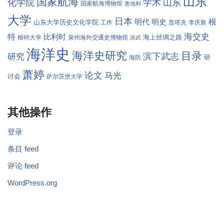
山东
国家航海
学术
化学院
山东
国家航海博物馆
奥地利
大学
日本
根
明代
明史
山东大学历史文化学院
工作
普塔克
李庆新
海交史
特
比利时
海上丝绸之路
根特大学
泉州海外交通史博物馆
洪武
海洋史
海洋史研究
目录
滨下武志
研究
研
海防
萧婷
论文
马光
讨会
萨尔茨堡大学
其他操作
登录
条目 feed
评论 feed
WordPress.org