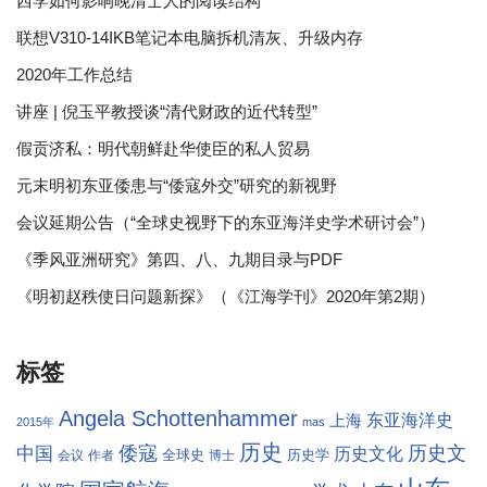
西学如何影响晚清士人的阅读结构
联想V310-14IKB笔记本电脑拆机清灰、升级内存
2020年工作总结
讲座 | 倪玉平教授谈“清代财政的近代转型”
假贡济私：明代朝鲜赴华使臣的私人贸易
元末明初东亚倭患与“倭寇外交”研究的新视野
会议延期公告（“全球史视野下的东亚海洋史学术研讨会”）
《季风亚洲研究》第四、八、九期目录与PDF
《明初赵秩使日问题新探》（《江海学刊》2020年第2期）
标签
Angela Schottenhammer
东亚海洋史
上海
2015年
mas
历史
倭寇
历史文
中国
历史文化
全球史
历史学
会议
作者
博士