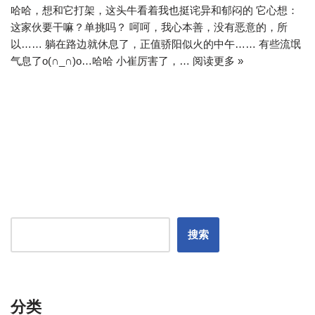
哈哈，想和它打架，这头牛看着我也挺诧异和郁闷的 它心想：
这家伙要干嘛？单挑吗？ 呵呵，我心本善，没有恶意的，所
以…… 躺在路边就休息了，正值骄阳似火的中午…… 有些流氓
气息了o(∩_∩)o…哈哈 小崔厉害了，…
阅读更多 »
搜索
分类