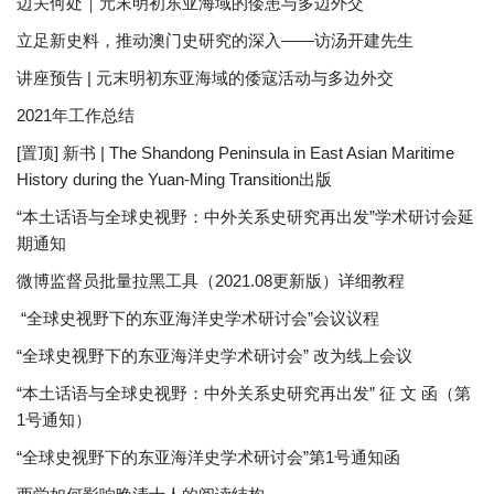
边关何处｜元末明初东亚海域的倭患与多边外交
立足新史料，推动澳门史研究的深入——访汤开建先生
讲座预告 | 元末明初东亚海域的倭寇活动与多边外交
2021年工作总结
[置顶] 新书 | The Shandong Peninsula in East Asian Maritime
History during the Yuan-Ming Transition出版
“本土话语与全球史视野：中外关系史研究再出发”学术研讨会延
期通知
微博监督员批量拉黑工具（2021.08更新版）详细教程
“全球史视野下的东亚海洋史学术研讨会”会议议程
“全球史视野下的东亚海洋史学术研讨会” 改为线上会议
“本土话语与全球史视野：中外关系史研究再出发” 征 文 函（第
1号通知）
“全球史视野下的东亚海洋史学术研讨会”第1号通知函