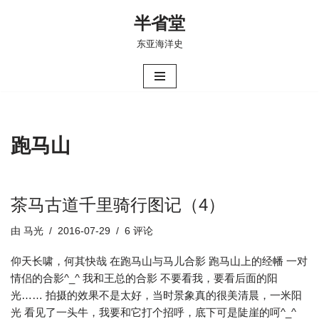
半省堂
跳
东亚海洋史
至
正
文
跑马山
茶马古道千里骑行图记（4）
由
马光
2016-07-29
6 评论
仰天长啸，何其快哉 在跑马山与马儿合影 跑马山上的经幡 一对
情侣的合影^_^ 我和王总的合影 不要看我，要看后面的阳
光…… 拍摄的效果不是太好，当时景象真的很美清晨，一米阳
光 看见了一头牛，我要和它打个招呼，底下可是陡崖的呵^_^