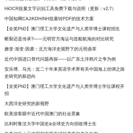
HiOCR批量文字识别工具免费下载与说明（更新：v2.7）
中国知网CAJ/KDH/NH批量转PDF的技术方案
【全奖PhD】澳门理工大学文化遗产与人类学博士课程招生
断裂还是传承?——元明官方海运与造船航海的对比研究
嬗变·渐变·因袭：北方海洋史视野下的元明鼎革
近代中国进口替代问题再探——以广东土洋鸦片之争为例
安乐博、马光：近二十年来英语学术界有关中国海上丝绸之路
史研究的新趋向
【全奖PhD】澳门理工大学文化遗产与人类学博士学位课程开
招
大西洋史研究的新视野
欧美游客眼中近代中国澳门的社会景象
比利时鲁汶大学中国史&全球史方向招收博士生