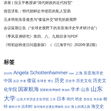
讲座 | 倪玉平教授谈“清代财政的近代转型”
假贡济私：明代朝鲜赴华使臣的私人贸易
元末明初东亚倭患与“倭寇外交”研究的新视野
会议延期公告（“全球史视野下的东亚海洋史学术研讨会”）
《季风亚洲研究》第四、八、九期目录与PDF
《明初赵秩使日问题新探》（《江海学刊》2020年第2期）
标签
Angela Schottenhammer
东亚海洋史
上海
2015年
mas
历史
倭寇
历史文
中国
历史文化
全球史
历史学
会议
作者
博士
山东
国家航海
学术
化学院
山东
国家航海博物馆
奥地利
大学
日本
根
明代
明史
山东大学历史文化学院
工作
普塔克
李庆新
海交史
特
比利时
海上丝绸之路
根特大学
泉州海外交通史博物馆
洪武