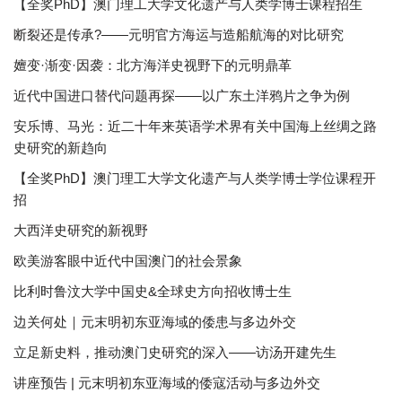
【全奖PhD】澳门理工大学文化遗产与人类学博士课程招生
断裂还是传承?——元明官方海运与造船航海的对比研究
嬗变·渐变·因袭：北方海洋史视野下的元明鼎革
近代中国进口替代问题再探——以广东土洋鸦片之争为例
安乐博、马光：近二十年来英语学术界有关中国海上丝绸之路
史研究的新趋向
【全奖PhD】澳门理工大学文化遗产与人类学博士学位课程开
招
大西洋史研究的新视野
欧美游客眼中近代中国澳门的社会景象
比利时鲁汶大学中国史&全球史方向招收博士生
边关何处｜元末明初东亚海域的倭患与多边外交
立足新史料，推动澳门史研究的深入——访汤开建先生
讲座预告 | 元末明初东亚海域的倭寇活动与多边外交