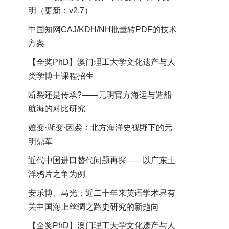
明（更新：v2.7）
中国知网CAJ/KDH/NH批量转PDF的技术
方案
【全奖PhD】澳门理工大学文化遗产与人
类学博士课程招生
断裂还是传承?——元明官方海运与造船
航海的对比研究
嬗变·渐变·因袭：北方海洋史视野下的元
明鼎革
近代中国进口替代问题再探——以广东土
洋鸦片之争为例
安乐博、马光：近二十年来英语学术界有
关中国海上丝绸之路史研究的新趋向
【全奖PhD】澳门理工大学文化遗产与人