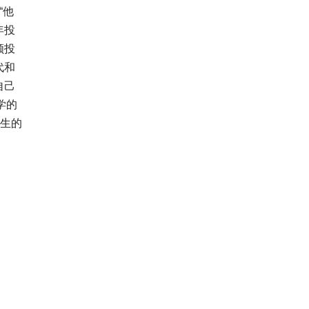
“他
年投
顾投
代和
自己
学的
先生的