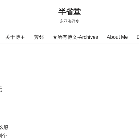
半省堂
东亚海洋史
关于博主
芳邻
★所有博文-Archives
About Me
先
么服
到个