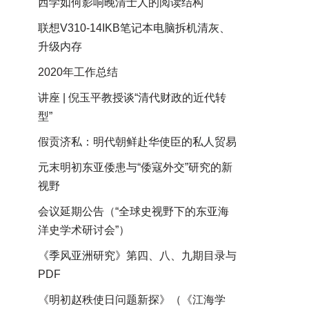
西学如何影响晚清士人的阅读结构
联想V310-14IKB笔记本电脑拆机清灰、
升级内存
2020年工作总结
讲座 | 倪玉平教授谈“清代财政的近代转
型”
假贡济私：明代朝鲜赴华使臣的私人贸易
元末明初东亚倭患与“倭寇外交”研究的新
视野
会议延期公告（“全球史视野下的东亚海
洋史学术研讨会”）
《季风亚洲研究》第四、八、九期目录与
PDF
《明初赵秩使日问题新探》（《江海学