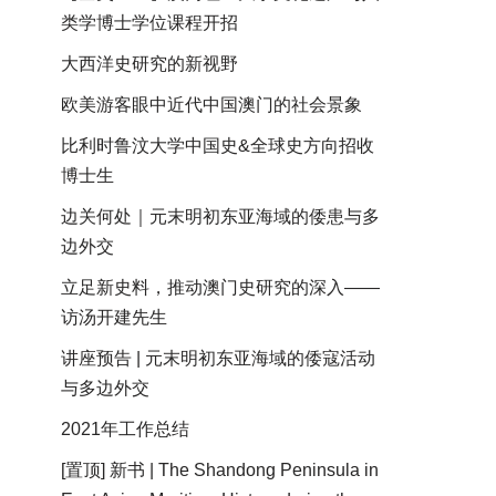
类学博士学位课程开招
大西洋史研究的新视野
欧美游客眼中近代中国澳门的社会景象
比利时鲁汶大学中国史&全球史方向招收
博士生
边关何处｜元末明初东亚海域的倭患与多
边外交
立足新史料，推动澳门史研究的深入——
访汤开建先生
讲座预告 | 元末明初东亚海域的倭寇活动
与多边外交
2021年工作总结
[置顶] 新书 | The Shandong Peninsula in