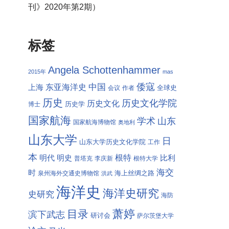
刊》2020年第2期）
标签
Angela Schottenhammer
2015年
mas
倭寇
中国
东亚海洋史
上海
全球史
会议
作者
历史
历史文化学院
历史文化
历史学
博士
国家航海
学术
山东
国家航海博物馆
奥地利
山东大学
日
山东大学历史文化学院
工作
本
根特
明代
明史
比利
普塔克
李庆新
根特大学
海交
时
海上丝绸之路
泉州海外交通史博物馆
洪武
海洋史
海洋史研究
史研究
海防
萧婷
目录
滨下武志
研讨会
萨尔茨堡大学