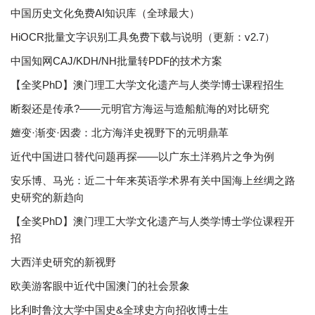
中国历史文化免费AI知识库（全球最大）
HiOCR批量文字识别工具免费下载与说明（更新：v2.7）
中国知网CAJ/KDH/NH批量转PDF的技术方案
【全奖PhD】澳门理工大学文化遗产与人类学博士课程招生
断裂还是传承?——元明官方海运与造船航海的对比研究
嬗变·渐变·因袭：北方海洋史视野下的元明鼎革
近代中国进口替代问题再探——以广东土洋鸦片之争为例
安乐博、马光：近二十年来英语学术界有关中国海上丝绸之路
史研究的新趋向
【全奖PhD】澳门理工大学文化遗产与人类学博士学位课程开
招
大西洋史研究的新视野
欧美游客眼中近代中国澳门的社会景象
比利时鲁汶大学中国史&全球史方向招收博士生