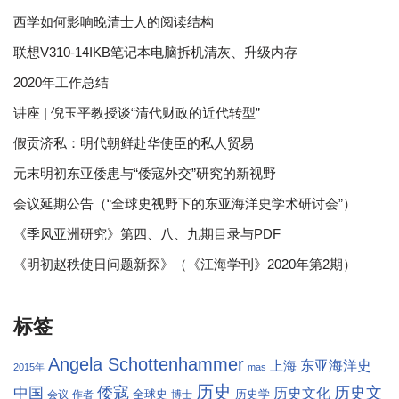
西学如何影响晚清士人的阅读结构
联想V310-14IKB笔记本电脑拆机清灰、升级内存
2020年工作总结
讲座 | 倪玉平教授谈“清代财政的近代转型”
假贡济私：明代朝鲜赴华使臣的私人贸易
元末明初东亚倭患与“倭寇外交”研究的新视野
会议延期公告（“全球史视野下的东亚海洋史学术研讨会”）
《季风亚洲研究》第四、八、九期目录与PDF
《明初赵秩使日问题新探》（《江海学刊》2020年第2期）
标签
Angela Schottenhammer
东亚海洋史
上海
2015年
mas
历史
倭寇
历史文
中国
历史文化
全球史
历史学
会议
作者
博士