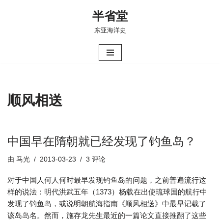
半省堂
跳
东亚海洋史
至
正
文
顺风相送
中国早在隋朝就已经发现了钓鱼岛？
由
马光
2013-03-23
3 评论
对于中国人何人何时最早发现钓鱼岛的问题，之前普遍流行这
样的说法：明代洪武五年（1373）杨载在出使琉球国的航行中
发现了钓鱼岛，或说明朝航海指南《顺风相送》中最早记载了
该岛岛名。然而，施存龙先生最近的一篇论文直接推翻了这些