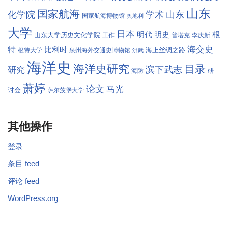
山东
国家航海
学术
化学院
山东
国家航海博物馆
奥地利
大学
日本
根
明代
明史
山东大学历史文化学院
工作
普塔克
李庆新
海交史
特
比利时
海上丝绸之路
根特大学
泉州海外交通史博物馆
洪武
海洋史
海洋史研究
目录
滨下武志
研究
研
海防
萧婷
论文
马光
讨会
萨尔茨堡大学
其他操作
登录
条目 feed
评论 feed
WordPress.org