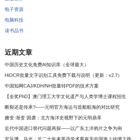
电子资源
电脑科技
读书品书
近期文章
中国历史文化免费AI知识库（全球最大）
HiOCR批量文字识别工具免费下载与说明（更新：v2.7）
中国知网CAJ/KDH/NH批量转PDF的技术方案
【全奖PhD】澳门理工大学文化遗产与人类学博士课程招生
断裂还是传承?——元明官方海运与造船航海的对比研究
嬗变·渐变·因袭：北方海洋史视野下的元明鼎革
近代中国进口替代问题再探——以广东土洋鸦片之争为例
安乐博、马光：近二十年来英语学术界有关中国海上丝绸之路