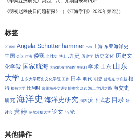
《季风亚洲研究》第四、八、九期目录与PDF
《明初赵秩使日问题新探》（《江海学刊》2020年第2期）
标签
Angela Schottenhammer
东亚海洋史
上海
2015年
mas
历史
倭寇
历史文
中国
历史文化
全球史
历史学
会议
作者
博士
山东
国家航海
学术
化学院
山东
国家航海博物馆
奥地利
大学
日本
根
明代
明史
山东大学历史文化学院
工作
普塔克
李庆新
海交史
特
比利时
海上丝绸之路
根特大学
泉州海外交通史博物馆
洪武
海洋史
海洋史研究
目录
滨下武志
研究
研
海防
萧婷
论文
马光
讨会
萨尔茨堡大学
其他操作