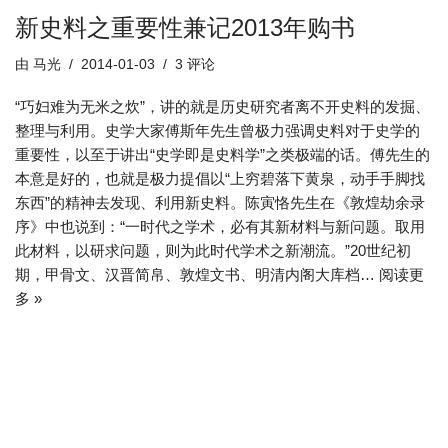
新史料之重要性兼记2013年购书
由
马光
2014-01-03
3 评论
“巧妇难为无米之炊”，讲的就是历史研究者离不开史料的发掘、
整理与利用。史学大家傅斯年先生曾极力强调史料对于史学的
重要性，以至于讲出“史学即是史料学”之类极端的话。傅先生的
本意是好的，也就是极力提倡以“上穷碧落下黄泉，动手手脚找
东西”的精神去发现、利用新史料。陈寅恪先生在《敦煌劫余录
序》中也说到：“一时代之学术，必有其新材料与新问题。取用
此材料，以研求问题，则为此时代学术之新潮流。”20世纪初
期，甲骨文、汉晋简帛、敦煌文书、明清内阁大库档…
阅读更
多 »