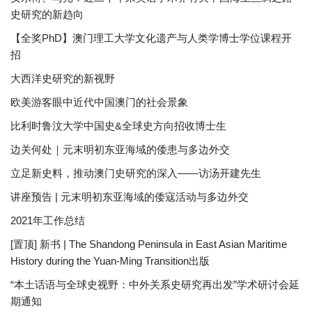
史研究的新趋向
【全奖PhD】澳门理工大学文化遗产与人类学博士学位课程开
招
大西洋史研究的新视野
欧美游客眼中近代中国澳门的社会景象
比利时鲁汶大学中国史&全球史方向招收博士生
边关何处｜元末明初东亚海域的倭患与多边外交
立足新史料，推动澳门史研究的深入——访汤开建先生
讲座预告 | 元末明初东亚海域的倭寇活动与多边外交
2021年工作总结
[置顶] 新书 | The Shandong Peninsula in East Asian Maritime
History during the Yuan-Ming Transition出版
“本土话语与全球史视野：中外关系史研究再出发”学术研讨会延
期通知