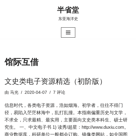
半省堂
跳
东亚海洋史
至
正
文
馆际互借
文史类电子资源精选（初阶版）
由
马光
2020-04-07
7 评论
信息时代，各类电子资源，浩如烟海。初学者，往往不得门
径，易陷入茫茫林海中，乱打乱撞。本指南偏重历史与文学，
不求全，只求最精、最实用，主要面向文史类本科生、硕士研
究生。 一、中文电子书 1) 读秀/超星：http://www.duxiu.com。
商业数据库，科研单位一般都会订购。镜像类网站，如全国图