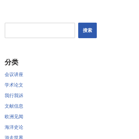
搜索
分类
会议讲座
学术论文
我行我诉
文献信息
欧洲见闻
海洋史论
游走世界