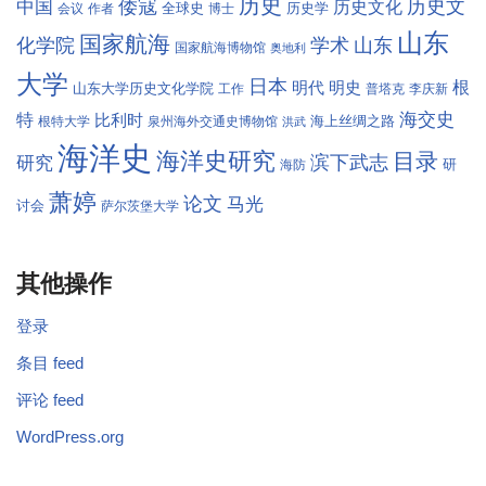
历史
倭寇
历史文
中国
历史文化
全球史
历史学
会议
作者
博士
山东
国家航海
学术
化学院
山东
国家航海博物馆
奥地利
大学
日本
根
明代
明史
山东大学历史文化学院
工作
普塔克
李庆新
海交史
特
比利时
海上丝绸之路
根特大学
泉州海外交通史博物馆
洪武
海洋史
海洋史研究
目录
滨下武志
研究
研
海防
萧婷
论文
马光
讨会
萨尔茨堡大学
其他操作
登录
条目 feed
评论 feed
WordPress.org