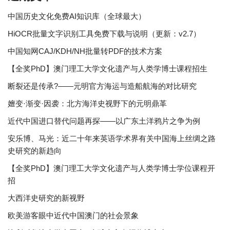
中国历史文化免费AI知识库（全球最大）
HiOCR批量文字识别工具免费下载与说明（更新：v2.7）
中国知网CAJ/KDH/NH批量转PDF的技术方案
【全奖PhD】澳门理工大学文化遗产与人类学博士课程招生
断裂还是传承?——元明官方海运与造船航海的对比研究
嬗变·渐变·因袭：北方海洋史视野下的元明鼎革
近代中国进口替代问题再探——以广东土洋鸦片之争为例
安乐博、马光：近二十年来英语学术界有关中国海上丝绸之路
史研究的新趋向
【全奖PhD】澳门理工大学文化遗产与人类学博士学位课程开
招
大西洋史研究的新视野
欧美游客眼中近代中国澳门的社会景象