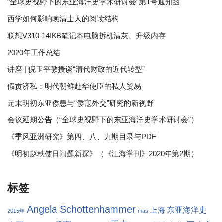
“全球史视野下的东亚海洋史学术研讨会”第1号通知函
西学如何影响晚清士人的阅读结构
联想V310-14IKB笔记本电脑拆机清灰、升级内存
2020年工作总结
讲座 | 倪玉平教授谈“清代财政的近代转型”
假贡济私：明代朝鲜赴华使臣的私人贸易
元末明初东亚倭患与“倭寇外交”研究的新视野
会议延期公告（“全球史视野下的东亚海洋史学术研讨会”）
《季风亚洲研究》第四、八、九期目录与PDF
《明初赵秩使日问题新探》（《江海学刊》2020年第2期）
标签
Angela Schottenhammer
东亚海洋史
上海
2015年
mas