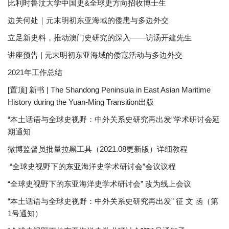
比利时鲁汶大学中国史&全球史方向招收博士生
边关何处｜元末明初东亚海域的倭患与多边外交
立足新史料，推动澳门史研究的深入——访汤开建先生
讲座预告 | 元末明初东亚海域的倭寇活动与多边外交
2021年工作总结
[置顶] 新书 | The Shandong Peninsula in East Asian Maritime
History during the Yuan-Ming Transition出版
“本土话语与全球史视野：中外关系史研究再出发”学术研讨会延
期通知
微博监督员批量拉黑工具（2021.08更新版）详细教程
“全球史视野下的东亚海洋史学术研讨会”会议议程
“全球史视野下的东亚海洋史学术研讨会” 改为线上会议
“本土话语与全球史视野：中外关系史研究再出发” 征 文 函（第
1号通知）