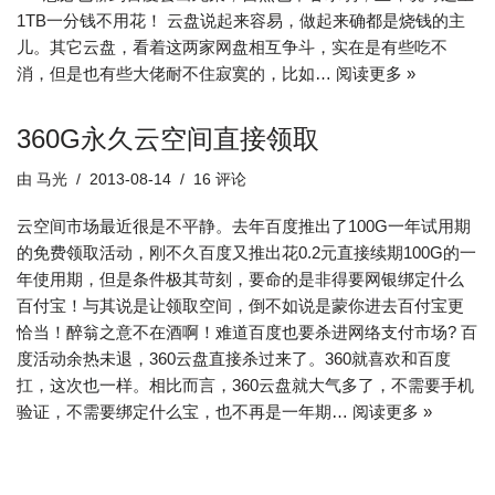
1TB一分钱不用花！ 云盘说起来容易，做起来确都是烧钱的主
儿。其它云盘，看着这两家网盘相互争斗，实在是有些吃不
消，但是也有些大佬耐不住寂寞的，比如…
阅读更多 »
360G永久云空间直接领取
由
马光
2013-08-14
16 评论
云空间市场最近很是不平静。去年百度推出了100G一年试用期
的免费领取活动，刚不久百度又推出花0.2元直接续期100G的一
年使用期，但是条件极其苛刻，要命的是非得要网银绑定什么
百付宝！与其说是让领取空间，倒不如说是蒙你进去百付宝更
恰当！醉翁之意不在酒啊！难道百度也要杀进网络支付市场? 百
度活动余热未退，360云盘直接杀过来了。360就喜欢和百度
扛，这次也一样。相比而言，360云盘就大气多了，不需要手机
验证，不需要绑定什么宝，也不再是一年期…
阅读更多 »