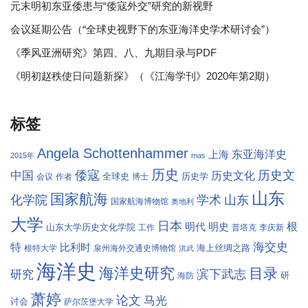
元末明初东亚倭患与“倭寇外交”研究的新视野
会议延期公告（“全球史视野下的东亚海洋史学术研讨会”）
《季风亚洲研究》第四、八、九期目录与PDF
《明初赵秩使日问题新探》（《江海学刊》2020年第2期）
标签
Angela Schottenhammer
东亚海洋史
上海
2015年
mas
历史
倭寇
历史文
中国
历史文化
全球史
历史学
会议
作者
博士
山东
国家航海
学术
化学院
山东
国家航海博物馆
奥地利
大学
日本
根
明代
明史
山东大学历史文化学院
工作
普塔克
李庆新
海交史
特
比利时
海上丝绸之路
根特大学
泉州海外交通史博物馆
洪武
海洋史
海洋史研究
目录
滨下武志
研究
研
海防
萧婷
论文
马光
讨会
萨尔茨堡大学