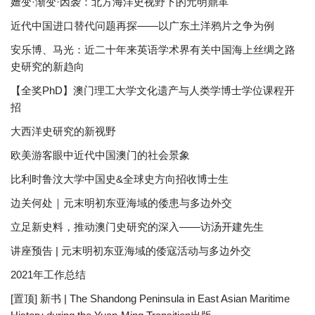
嬗变·渐变·因袭：北方海洋史视野下的元明鼎革
近代中国进口替代问题再探——以广东土洋鸦片之争为例
安乐博、马光：近二十年来英语学术界有关中国海上丝绸之路
史研究的新趋向
【全奖PhD】澳门理工大学文化遗产与人类学博士学位课程开
招
大西洋史研究的新视野
欧美游客眼中近代中国澳门的社会景象
比利时鲁汶大学中国史&全球史方向招收博士生
边关何处｜元末明初东亚海域的倭患与多边外交
立足新史料，推动澳门史研究的深入——访汤开建先生
讲座预告 | 元末明初东亚海域的倭寇活动与多边外交
2021年工作总结
[置顶] 新书 | The Shandong Peninsula in East Asian Maritime