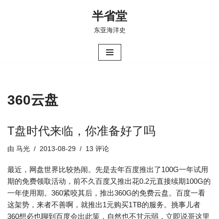
半省堂
跳
东亚海洋史
至
正
文
360云盘
T盘时代来临，你准备好了吗
由
马光
2013-08-29
13 评论
最近，网盘世界比较热闹。先是去年百度推出了100G一年试用
期的免费领取活动，前不久百度又推出花0.2元直接续期100G的
一年使用期。360紧咬其后，推出360G的免费云盘。百度一看
这架势，来者不善啊，就推出1元购买1TB的服务。挑事儿者
360想必也聊到百度会出此策，自然也不甘示弱，立即说哥这里