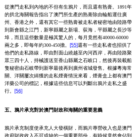
從澳門走私到內地的不但有生鴉片，而且還有熟膏。
1891
年
的拱北海關報告指出了澳門所生產的熟膏除由輪船運往廣
州、香港之外，還有其它一些熟膏被走私者秘密地由陸路帶
到新會縣之江門，新寧縣屬之新場、荻海，平縣屬之長沙等
埠，而且這些數量是極其驚人的，每月竟然有
40000-60000
兩之多，即每年約
300-450
擔。
[55]
還有一些走私者也招供了
他們的走私路線，即由對面山繞越至內河西岸，再由陸路聚
眾三四十人，持械護送至香山縣屬之石岐口，然後再裝載船
隻秘密由石岐帶到新寧最後再到廣州省城發售。根據粵海常
關、洋關屢次緝獲的走私煙膏情況來看，煙膏盒上都有澳門
洋藥公司的標記，根據這些信息可以判斷出鴉片走私之盛
行。
[56]
五、鴉片承充對於澳門財政和海關的重要意義
鴉片承充制度使承充人大發橫財，而鴉片專營收入也是澳門
政府財政收入不可或缺的一個重要部份，有時候竟然會佔到