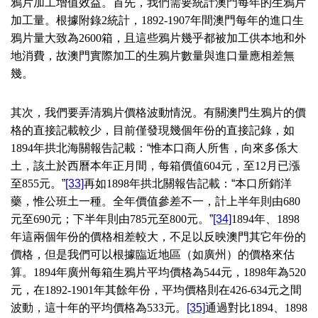
鴉片加工增值效益。首先，我們需要統計澳門每年的生鴉片
加工量。根據附錄
2
統計，
1892-1907
年間澳門每年的進口生
鴉片量大致為
2600
箱，且這些鴉片幾乎都被加工供本地和外
地消費，故澳門實際加工的生鴉片數量與進口量應相差無
幾。
其次，我們要弄清鴉片價格波動情況。有關澳門生鴉片的價
格的直接記載較少，目前僅發現幾個年份的直接記錄，如
1894
年拱北海關報告記載：“惟本口商人所售，向來多係大
土，該土於西曆本年正月間，每箱價值
604
元，至
12
月已漲
至
855
元。”
[33]
再如
1898
年拱北關報告記載：“本口所銷洋
藥，惟公班土一種。全年價值參差不一，計上半年則由
680
元至
690
元；下半年則由
785
元至
800
元。”
[34]
1894
年、
1898
年這兩個年份的價格相差較大，不足以反映澳門其它年份的
價格，但是我們可以根據臨近地區（如廣州）的價格來估
算。
1894
年廣州每箱生鴉片平均價格為
544
元，
1898
年為
520
元，在
1892-1901
年其餘年份，平均價格則在
426-634
元之間
波動，這十年的平均價格為
533
元。
[35]
通過對比
1894
、
1898