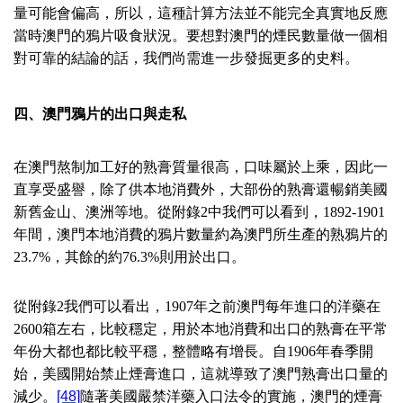
量可能會偏高，所以，這種計算方法並不能完全真實地反應
當時澳門的鴉片吸食狀況。要想對澳門的煙民數量做一個相
對可靠的結論的話，我們尚需進一步發掘更多的史料。
四、澳門鴉片的出口與走私
在澳門熬制加工好的熟膏質量很高，口味屬於上乘，因此一
直享受盛譽，除了供本地消費外，大部份的熟膏還暢銷美國
新舊金山、澳洲等地。從附錄
2
中我們可以看到，
1892-1901
年間，澳門本地消費的鴉片數量約為澳門所生產的熟鴉片的
23.7%
，其餘的約
76.3%
則用於出口。
從附錄
2
我們可以看出，
1907
年之前澳門每年進口的洋藥在
2600
箱左右，比較穩定，用於本地消費和出口的熟膏在平常
年份大都也都比較平穩，整體略有增長。自
1906
年春季開
始，美國開始禁止煙膏進口，這就導致了澳門熟膏出口量的
減少。
[48]
隨著美國嚴禁洋藥入口法令的實施，澳門的煙膏