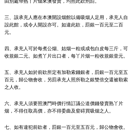
由別處帶熟丫片烟來澳發賣，均照此欵刑罰。
三、該承充人應在本澳開設烟館以備吸烟人足用，承充人自
設此館，或令人開設亦可。如違此欵，罰銀一百元至二百
元。
四、承充人可於每煮公烟、姑烟一粒或成包白皮每三斤，可
收規銀二元。如煮丫片出口者，每丫片烟一粒收規銀壹元。
五、承充人如於前欵所定有加勒索錢銀者，罰銀一百元至五
百元，歸公物會收，另罰承充人照所勒之銀雙倍交還被勒索
之人收。
六、承充人須要照澳門時價行情訂議公道價錢發賣熟丫片
烟，不得任取高價，亦不得委曲及窒碍買吸烟之人。
七、如有違犯前欵者，罰銀一百元至五百元，歸公物會收。