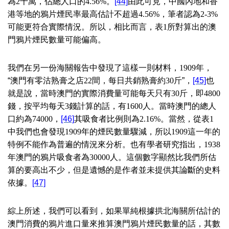
為
2
千萬，佔總人口的
4.56%
。
[44]
由此可見，中國內地和香
港等地的鴉片煙民率最高估計不超過
4.56%
，筆者認為
2-3%
可能更符合實際情況。所以，相比而言，表
1
所對算出的澳
門鴉片煙民數量可能偏高。
我們在另一份海關報告中發現了這樣一則材料，
1909
年，
“澳門有零沽熟膏之店
22
間，每日共銷熟膏約
30
斤”，
[45]
也
就是說，當時澳門的實際消費量可能每天只有
30
斤，即
4800
錢，按平均每天
3
錢計算的話，有
1600
人。當時澳門的總人
口約為
74000
，
[46]
其吸食者比例則為
2.16%
。當然，從表
1
中我們也會發現
1909
年的煙民數量驟減，所以
1909
這一年的
特例不能作為普遍的情況來分析。也有學者研究指出，
1938
年澳門的鴉片吸食者為
30000
人。這個數字顯然比我們所估
算的要高出不少，但是遺憾的是作者並未提供其論斷的史料
依據。
[47]
綜上所述，我們可以看到，如果單純根據拱北海關所估計的
澳門消費的鴉片進口量來推算澳門鴉片煙民數量的話，其數