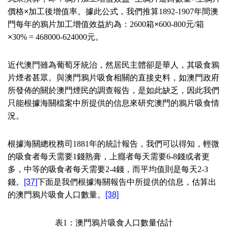
價格×加工後增值率。據此公式，我們推算
1892-1907
年間澳
門每年的鴉片加工增值效益約為：
2600
箱×
600-800
元
/
箱
×
30% = 468000-624000
元。
近代澳門雖為葡萄牙統治，然居民主體卻是華人，其吸食鴉
片煙者甚眾。與澳門鴉片吸食相關的直接史料，如澳門政府
所發佈的關於澳門煙民的調查報告，是如此缺乏，因此我們
只能根據海關檔案中所提供的信息來研究澳門的鴉片吸食情
況。
根據海關總稅務司
1881
年的統計報告，我們可以得知，輕微
的吸食者每天需要
1
錢熟膏，上癮者每天需要
6-8
錢或者更
多，中等的吸食者每天需要
2-4
錢，而平均值則是每天
2-3
錢。
[37]
下面是我們根據海關報告中所提供的信息，估算出
的澳門鴉片吸食人口數量。
[38]
表
1
：澳門鴉片吸食人口數量估計