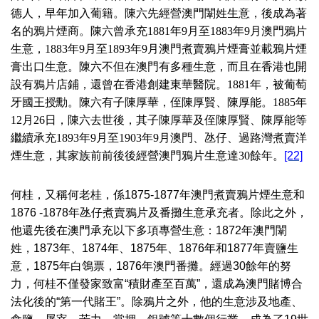
德人，早年加入葡籍。陳六先經營澳門闈姓生意，後成為著
名的鴉片煙商。陳六曾承充
1881
年
9
月至
1883
年
9
月澳門鴉片
生意，
1883
年
9
月至
1893
年
9
月澳門煮賣鴉片煙膏並載鴉片煙
膏出口生意。陳六不但在澳門有多種生意，而且在香港也開
設有鴉片店鋪，還曾在香港創建東華醫院。
1881
年，被葡萄
牙國王授勳。陳六有子陳厚華，侄陳厚賢、陳厚能。
1885
年
12
月
26
日，陳六去世後，其子陳厚華及侄陳厚賢、陳厚能等
繼續承充
1893
年
9
月至
1903
年
9
月澳門、氹仔、過路灣煮賣洋
煙生意，其家族前前後後經營澳門鴉片生意達
30
餘年。
[22]
何桂，又稱何老桂，係1875-1877年澳門煮賣鴉片煙生意和
1876 -1878年氹仔煮賣鴉片及番攤生意承充者。除此之外，
他還先後在澳門承充以下多項專營生意：1872年澳門闈
姓，1873年、1874年、1875年、1876年和1877年賣鹽生
意，1875年白鴒票，1876年澳門番攤。經過30餘年的努
力，何桂不僅發家致富“積財產至百萬”，還成為澳門賭博合
法化後的“第一代賭王”。除鴉片之外，他的生意涉及地產、