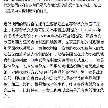
片對澳門政府財政和民眾又有著怎樣的影響？迄今為止，這些
問題都尚未得到應有的關注。
近代澳門的鴉片合法運作主要是建立在專營承充制度
[2]
之
上，其專營承充大致可以分為兩個主要階段：
1846-1927
年
為招標承充階段；
1927-1946
年為政府自營階段。專營承充
制度是西方殖民者控制殖民地經濟、充實殖民地的財政和增
加母國稅收常用的一種包稅制度。這種將稅收包給華人的做
法首先始於荷蘭人控制的港口，隨後英國也在其海峽殖民地
實行這種制度。
[3]
專營承充制度分為兩種方式進行，一種是
招標承充，也叫包稅承充，即承包商通過按期向殖民政府繳
納一定的稅款的方式來獲得該商品的專營權；另一種是政府
自營，即政府自身負責或指定公司代理專營某種商品的運
輸、加工、製作、貿易和稅收等事宜。後者專營者與承充者
合二為一，比較特殊，事實上也可以認為是只有專營而無承
充。