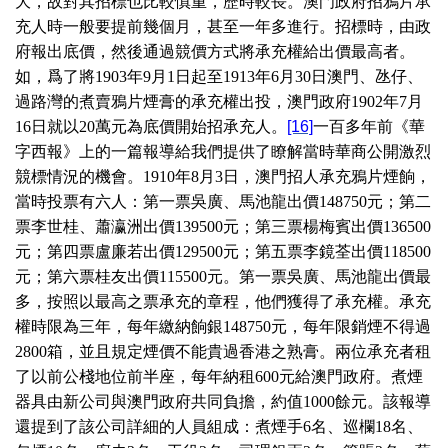
大，故對其招標也比較慎重，歷時較長。澳門政府招鴉片承
充人時一般要提前幾個月，甚至一年多進行。招標時，由政
府報出底價，然後通過競價方式將承充權給出價最高者。
如，爲了將
1903
年
9
月
1
日起至
1913
年
6
月
30
日澳門、氹仔、
過路灣的煮賣鴉片煙膏的承充權出投，澳門政府
1902
年
7
月
16
日就以
20
萬元為底價開始招承充人。
[16]
一百多年前《華
字西報》上的一篇報導給我們提供了瞭解當時華商公開激烈
競標情況的機會。
1910
年
8
月
3
日，澳門招人承充鴉片煙餉，
當時投票有六人：第一票吳廣、馬池龍出價
148750
元；第二
票李世桂、蕭瀛洲出價
139500
元；第三票楊梅賓出價
136500
元；第四票盧廉若出價
129500
元；第五票李鏡荃出價
118500
元；第六票桂友出價
115500
元。第一票吳廣、馬池龍出價最
多，按照以最高之票承充的章程，他們獲得了承充權。承充
權時限為三年，每年繳納餉銀
148750
元，每年限銷煙不得過
2800
箱，並且規定煙價不能貴過香港之熟膏。兩位承充者租
了以前公棧地位前半座，每年納租
600
元給澳門政府。煮煙
器具由新公司與澳門政府共同負擔，約值
1000
餘元。該報導
還提到了該公司詳細的人員組成：煮煙手
6
名、巡欄
18
名、