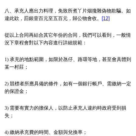
八、承充人應出力料理，免致所煮丫片烟攙雜偽物欺騙。如
違此欵，罰銀壹百元至五百元，歸公物會收。
[12]
從以上合同再結合其它年份的合同，我們可以看到，一般情
況下章程會對以下內容進行詳細規範：
1)
承充的地點範圍，如限於氹仔、路環等地，甚至會具體到
某一村莊；
2)
競標者所應具備的條件，如有一個銀行帳戶、需繳納一定
的保證金；
3)
需要有實力的擔保人，以防止承充人違約時政府受到損
失；
4)
繳納承充費的時間、金額與兌換率；