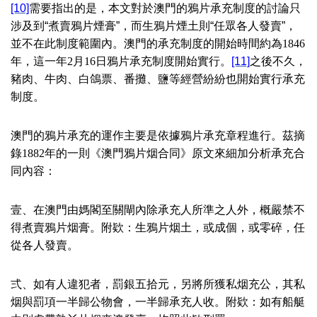
[10]
需要指出的是，本文對於澳門的鴉片承充制度的討論只
涉及到“煮賣鴉片煙膏”，而生鴉片煙土則“任眾各人發賣”，
並不在此制度範圍內。澳門的承充制度的開始時間約為
1846
年，這一年
2
月
16
日鴉片承充制度開始實行。
[11]
之後不久，
豬肉、牛肉、白鴿票、番攤、鹽等經營紛紛也開始實行承充
制度。
澳門的鴉片承充的運作主要是依據鴉片承充章程進行。茲摘
錄
1882
年的一則《澳門鴉片烟合同》原文來細加分析承充合
同內容：
壹、在澳門由媽閣至關閘內除承充人所準之人外，概嚴禁不
得煮賣鴉片烟膏。附欵：生鴉片烟土，或成個，或零碎，任
從各人發賣。
弍、如有人違犯者，罰銀五拾元，另將所獲私烟充公，其私
烟與罰項一半歸公物會，一半歸承充人收。附欵：如有船艇