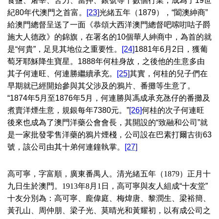
食鹽、屠宰、苦力、當押、銀號等十數個行業，成為了19世
紀80年代澳門之首富。
[23]
光緒五年（1879），“闔澳紳商”
給澳門總督呈送了一面《恭頌大西洋澳門總督吧嗦咑咕子爵
施大人德政》的錦旗，在署名的10個華人紳商中，為首的就
是“何貴”，足見其地位之重要性。
[24]
1881年6月2日，獲葡
萄牙耶穌降生寶星。1888年何桂身故，之後他的生意多由
其子何連旺、何連勝繼續承充。
[25]
其實，何桂的兒子們在
早期就已經開始參與其父涉及的鴉片、番攤等生意了。
“1874年5月至1876年5月，何連勝與馮成承充氹仔的番攤及
煮賣洋煙生意，規銀每年7380元。”
[26]
何桂的次子何連旺
後來也成為了澳門洋藥公會會長，其開設的“致融和公司”就
是一家批發零售洋藥的鴉片煙棧，公司設在巴素打爾古街63
號，該公司由其十弟何連鐘執掌。
[27]
高可寧，字富順，廣東番禺人。清光緒五年（
1879
）正月十
九日生於澳門。
1913
年
8
月
1
日，高可寧與友人組成“十友堂”
十友分別為：高可寧、龐偉庭、梅煒唐、黎潤生、梁裕簡、
黃孔山、周仲朋、梁子光、莫晴光和黃耀初，以有成公司之