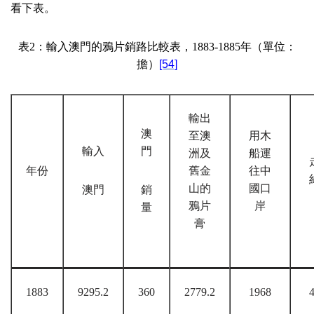
看下表。
表
2
：輸入澳門的鴉片銷路比較表，
1883-1885
年（單位：
擔）
[54]
輸出
澳
至澳
用木
輸入
門
洲及
船運
年份
舊金
往中
山的
國口
澳門
銷
鴉片
岸
量
膏
1883
9295.2
360
2779.2
1968