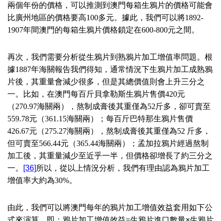
兩個年份的價格，可以推測到澳門每箱生鴉片的價格可能會
比廣州地區的價格要高
100
多元。據此，我們可以將
1892-
1907
年間澳門的每箱生鴉片價格鎖定在
600-800
元之間。
再次，我們需要分析從生鴉片到熟鴉片加工增值率問題。根
據
1887
年海關報告我們得知，通常情況下生鴉片加工成熟鴉
片後，其重量會減少很多，但是其總價值則會上升三分之
一。比如，在澳門每百斤貝拿勒斯生鴉片售價
420
元
（
270.97
海關兩），熬制成膏後其重僅為
52
斤多，卻可賣至
559.78
元（
361.15
海關兩）；每百斤巴特那生鴉片售價
426.67
元（
275.27
海關兩），熬制成膏後其重僅為
52
斤多，
但可賣至
566.44
元（
365.44
海關兩）；孟加拉鴉片經過熬制
加工後，其重量減少至近乎一半，但價格卻增長了約三分之
一。
[36]
所以，從以上情況分析，我們有理由認為鴉片加工
增值率大約為
30%
。
由此，我們可以將澳門每年的鴉片加工增值效益套用如下公
式來演算，即：鴉片加工增值效益
=
生鴉片進口數量×生鴉片