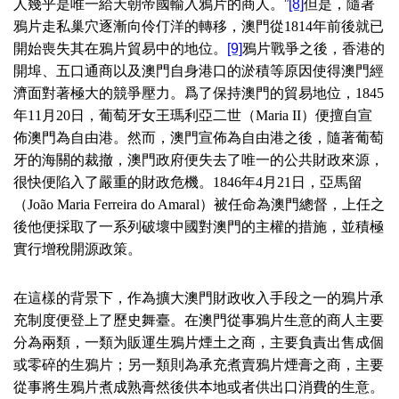
人幾乎是唯一給天朝帝國輸入鴉片的商人。”
[8]
但是，隨著
鴉片走私巢穴逐漸向伶仃洋的轉移，澳門從
1814
年前後就已
開始喪失其在鴉片貿易中的地位。
[9]
鴉片戰爭之後，香港的
開埠、五口通商以及澳門自身港口的淤積等原因使得澳門經
濟面對著極大的競爭壓力。爲了保持澳門的貿易地位，
1845
年
11
月
20
日，葡萄牙女王瑪利亞二世（
Maria II
）便擅自宣
佈澳門為自由港。然而，澳門宣佈為自由港之後，隨著葡萄
牙的海關的裁撤，澳門政府便失去了唯一的公共財政來源，
很快便陷入了嚴重的財政危機。
1846
年
4
月
21
日，亞馬留
（
João Maria Ferreira do Amaral
）被任命為澳門總督，上任之
後他便採取了一系列破壞中國對澳門的主權的措施，並積極
實行增稅開源政策。
在這樣的背景下，作為擴大澳門財政收入手段之一的鴉片承
充制度便登上了歷史舞臺。在澳門從事鴉片生意的商人主要
分為兩類，一類为販運生鴉片煙土之商，主要負責出售成個
或零碎的生鴉片；另一類則為承充煮賣鴉片煙膏之商，主要
從事將生鴉片煮成熟膏然後供本地或者供出口消費的生意。