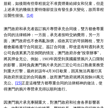
規範，如後期有些章程規定不准賣煙膏給婦女和兒童，但是
上述承充的幾個主要特徵卻並沒有發生多大變化，故而章程
沿襲性很強。
[14]
澳門政府和承充者簽訂鴉片專營承充合同後，雙方都會尊重
合同的法律精神：一方面，承充者按時交納費用，另一方
面，澳門政府也不會再亂加價，或收其它的苛捐雜稅，雙方
都會嚴格遵守合同規定。簽訂合同後，即使是有時遇到承充
公司負債累累乃至倒閉的情況，澳門政府亦會“按章辦事”，
將其押金充公。例如，
1903
年因受到美國嚴禁鴉片入口限制
的影響，當時負責澳門鴉片承充的三宏公司出口熟膏業務受
到重大打擊，最終於該年
4
月
30
日歇業，因其無法再履行其
與政府所規定的合同義務，故而澳門政府就將其按餉
10
萬元
充公。
[15]
正是這種雙方都尊重合同的法律精神的做法，使
得澳門的鴉片專營承充得以順利進行。
因澳門鴉片承充事關重大，對澳門政府和社會各界影響甚