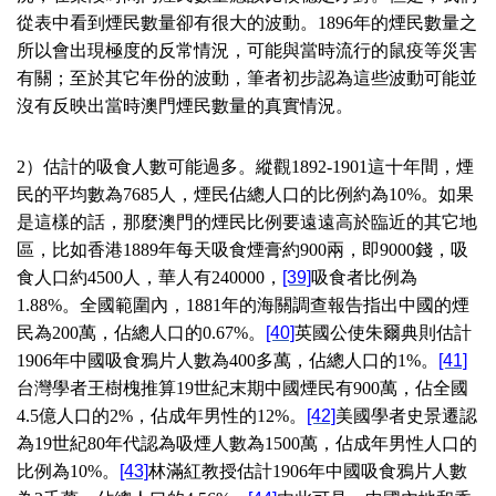
從表中看到煙民數量卻有很大的波動。
1896
年的煙民數量之
所以會出現極度的反常情況，可能與當時流行的鼠疫等災害
有關；至於其它年份的波動，筆者初步認為這些波動可能並
沒有反映出當時澳門煙民數量的真實情況。
2
）估計的吸食人數可能過多。縱觀
1892-1901
這十年間，煙
民的平均數為
7685
人，煙民佔總人口的比例約為
10%
。如果
是這樣的話，那麼澳門的煙民比例要遠遠高於臨近的其它地
區，比如香港
1889
年每天吸食煙膏約
900
兩，即
9000
錢，吸
食人口約
4500
人，華人有
240000
，
[39]
吸食者比例為
1.88%
。全國範圍內，
1881
年的海關調查報告指出中國的煙
民為
200
萬，佔總人口的
0.67%
。
[40]
英國公使朱爾典則估計
1906
年中國吸食鴉片人數為
400
多萬，佔總人口的
1%
。
[41]
台灣學者王樹槐推算
19
世紀末期中國煙民有
900
萬，佔全國
4.5
億人口的
2%
，佔成年男性的
12%
。
[42]
美國學者史景遷認
為
19
世紀
80
年代認為吸煙人數為
1500
萬，佔成年男性人口的
比例為
10%
。
[43]
林滿紅教授估計
1906
年中國吸食鴉片人數