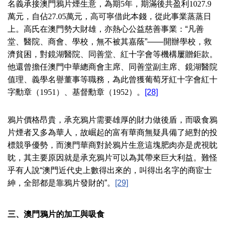
名義承接澳門鴉片煙生意，為期
5
年，期滿後共盈利
1027.9
萬元，自佔
27.05
萬元，高可寧借此本錢，從此事業蒸蒸日
上。高氏在澳門勢大財雄，亦熱心公益慈善事業：“凡善
堂、醫院、商會、學校，無不被其嘉蔭”——開辦學校，救
濟貧困，對鏡湖醫院、同善堂、紅十字會等機構屢贈鉅款。
他還曾擔任澳門中華總商會主席、同善堂副主席、鏡湖醫院
值理、義學名譽董事等職務，為此曾獲葡萄牙紅十字會紅十
字勳章（
1951
）、基督勳章（
1952
）。
[28]
鴉片價格昂貴，承充鴉片需要雄厚的財力做後盾，而吸食鴉
片煙者又多為華人，故崛起的富有華商無疑具備了絕對的投
標競爭優勢，而澳門華商對於鴉片生意這塊肥肉亦是虎視眈
眈，其主要原因就是承充鴉片可以為其帶來巨大利益。難怪
乎有人說“澳門近代史上數得出來的，叫得出名字的商宦士
紳，全部都是靠鴉片發財的”。
[29]
三、澳門鴉片的加工
與吸食