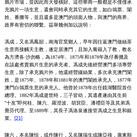
鴉片市場，並因此而大發橫財。這些華商一般都是不僅僅承
充鴉片一項生意，還會同時承充其它的生意，如白鴿票、闈
姓、番攤等，並且還多是澳門的頭面人物，與澳門的商界、
政界有密切的聯繫。茲舉幾例加以說明：
馮成，又名馮鳳韶，南海官窯鄉人，早年因往返澳門做絲茶
生意而接觸天主教，遂定居澳門，且加入葡籍入了教，教名
為方濟各·沙勿略，為
1874
年、
1875
年和
1878
年氹仔番攤及
在該處煮賣鴉片生意的承充者。馮成先後經營澳門多項專營
生意，除了承充鴉片外，他還經營繅絲業，多次承充澳門闈
姓，是
1875
年、
1878
年和
1881
年的澳門闈姓承充人，
1877
年
澳門白鴿票生意的承充人。他曾於
1878
年出任鏡湖醫院首任
總理。
1882
年馮成逝世時，三子皆幼，其遺產遂由其生前
“十友”即何桂、陳六、羅澄波、胡袞臣、潘禮臣等及其弟馮
覺芬代理。至
1889
年，其長子馮洛泉遂接管馮成之生意和銀
業。
[21]
陳六，本名陳恒，或作陳行，又名陳瑞生或陳亞祿，廣東順