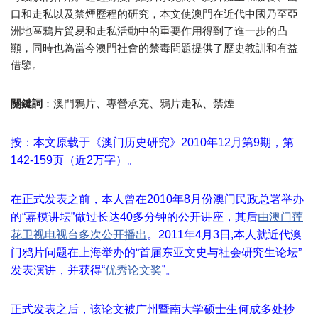
口和走私以及禁煙歷程的研究，本文使澳門在近代中國乃至亞
洲地區鴉片貿易和走私活動中的重要作用得到了進一步的凸
顯，同時也為當今澳門社會的禁毒問題提供了歷史教訓和有益
借鑒。
關鍵詞
：澳門鴉片、專營承充、鴉片走私、禁煙
按：本文原载于《澳门历史研究》2010年12月第9期，第
142-159页（近2万字）。
在正式发表之前，本人曾在2010年8月份澳门民政总署举办
的“嘉模讲坛”做过长达40多分钟的公开讲座，其后
由澳门莲
花卫视电视台多次公开播出
。2011年4月3日,本人就近代澳
门鸦片问题在上海举办的“首届东亚文史与社会研究生论坛”
发表演讲，并获得“
优秀论文奖
”。
正式发表之后，该论文被广州暨南大学硕士生何成多处抄