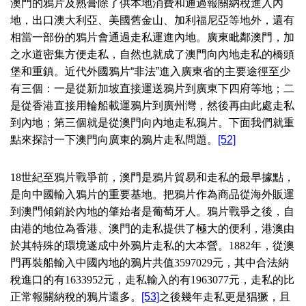
澳門的鴉片及熟膏除了供本地消費和通過報關納稅進入內
地，出口澳大利亞、美國舊金山、加利福尼亞等地外，還有
相當一部份的鴉片會通過走私運進內地。廣東毗鄰澳門，加
之水道密集方便走私，自然也就成了澳門向內地走私的橋頭
堡和重鎮。近代外國鴉片“非法”進入廣東省的主要途徑至少
有三個：一是從新加坡直接運送鴉片到廣東下四府等地；二
是從香港直接用輪船載運鴉片到廣州灣，然後再由此處走私
到內地；第三個就是從澳門向內地走私鴉片。下面我們就重
點來探討一下澳門向廣東的鴉片走私問題。
[52]
18
世紀至鴉片戰爭前，澳門是鴉片貿易和走私的最早據點，
是向中國輸入鴉片的重要基地。把鴉片作為商品從海外販運
到澳門傾銷於內地的肇始者是葡萄牙人。鴉片戰爭之後，自
由港的地位為香港、澳門的走私提供了極大的便利，港澳由
於其特殊的環境遂成中外鴉片走私的大本營。
1882
年，從澳
門再裝船輸入中國內地的鴉片共值
3597029
元，其中合法納
稅進口的有
1633952
元，走私輸入的有
1963077
元，走私的比
正常報關納稅的鴉片還多。
[53]
之後幾年走私更是猖獗，且