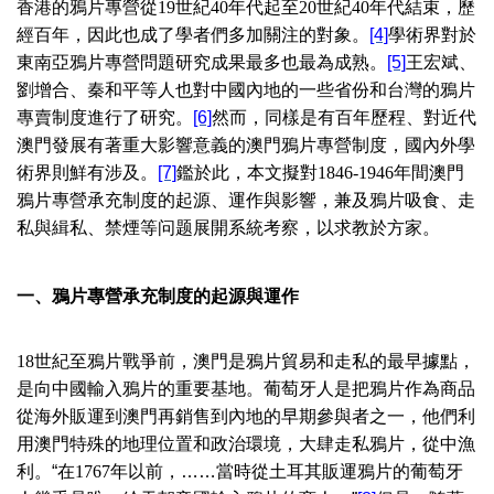
香港的鴉片專營從
19
世紀
40
年代起至
20
世紀
40
年代結束，歷
經百年，因此也成了學者們多加關注的對象。
[4]
學術界對於
東南亞鴉片專營問題研究成果最多也最為成熟。
[5]
王宏斌、
劉增合、秦和平等人也對中國內地的一些省份和台灣的鴉片
專賣制度進行了研究。
[6]
然而，同樣是有百年歷程、對近代
澳門發展有著重大影響意義的澳門鴉片專營制度，國內外學
術界則鮮有涉及。
[7]
鑑於此，本文擬對
1846-1946
年間澳門
鴉片專營承充制度的起源、運作與影響，兼及鴉片吸食、走
私與緝私、禁煙等问题展開系統考察，以求教於方家。
一、鴉片專營承充制度的起源與
運作
18
世紀至鴉片戰爭前，澳門是鴉片貿易和走私的最早據點，
是向中國輸入鴉片的重要基地。葡萄牙人是把鴉片作為商品
從海外販運到澳門再銷售到內地的早期參與者之一，他們利
用澳門特殊的地理位置和政治環境，大肆走私鴉片，從中漁
利。“在
1767
年以前，……當時從土耳其販運鴉片的葡萄牙