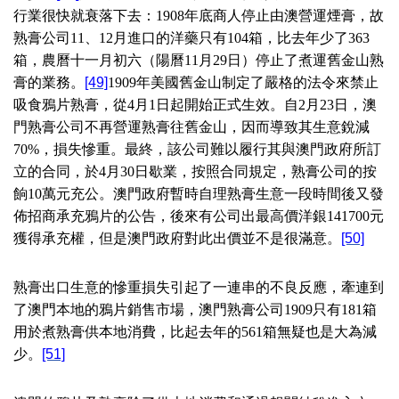
行業很快就衰落下去：
1908
年底商人停止由澳營運煙膏，故
熟膏公司
11
、
12
月進口的洋藥只有
104
箱，比去年少了
363
箱，農曆十一月初六（陽曆
11
月
29
日）停止了煮運舊金山熟
膏的業務。
[49]
1909
年美國舊金山制定了嚴格的法令來禁止
吸食鴉片熟膏，從
4
月
1
日起開始正式生效。自
2
月
23
日，澳
門熟膏公司不再營運熟膏往舊金山，因而導致其生意銳減
70%
，損失慘重。最終，該公司難以履行其與澳門政府所訂
立的合同，於
4
月
30
日歇業，按照合同規定，熟膏公司的按
餉
10
萬元充公。澳門政府暫時自理熟膏生意一段時間後又發
佈招商承充鴉片的公告，後來有公司出最高價洋銀
141700
元
獲得承充權，但是澳門政府對此出價並不是很滿意。
[50]
熟膏出口生意的慘重損失引起了一連串的不良反應，牽連到
了澳門本地的鴉片銷售市場，澳門熟膏公司
1909只
有
181
箱
用於煮熟膏供本地消費，比起去年的
561
箱無疑也是大為減
少。
[51]