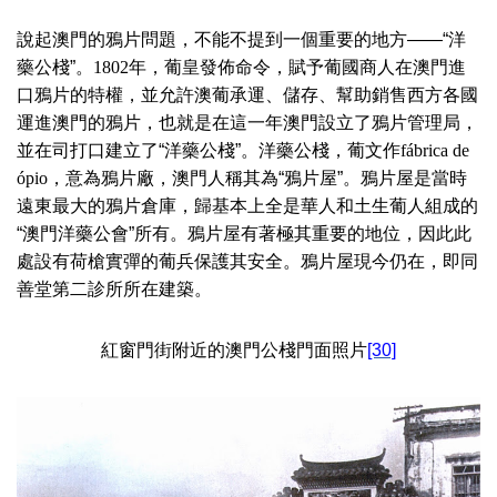
說起澳門的鴉片問題，不能不提到一個重要的地方——“洋
藥公棧”。
1802
年，葡皇發佈命令，賦予葡國商人在澳門進
口鴉片的特權，並允許澳葡承運、儲存、幫助銷售西方各國
運進澳門的鴉片，也就是在這一年澳門設立了鴉片管理局，
並在司打口建立了“洋藥公棧”。洋藥公棧，葡文作
fábrica de
ópio
，意為鴉片廠，澳門人稱其為“鴉片屋”。鴉片屋是當時
遠東最大的鴉片倉庫，歸基本上全是華人和土生葡人組成的
“澳門洋藥公會”所有。鴉片屋有著極其重要的地位，因此此
處設有荷槍實彈的葡兵保護其安全。鴉片屋現今仍在，即同
善堂第二診所所在建築。
紅窗門街附近的澳門公棧門面照片
[30]