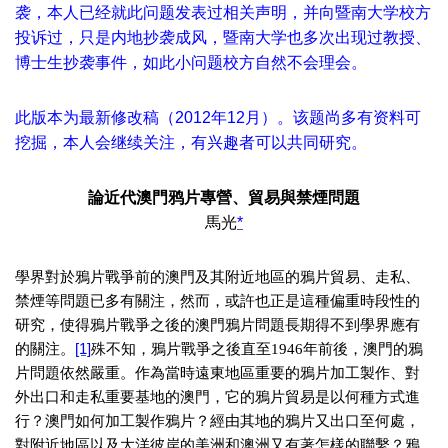
袭，本人已经就此问题发表过相关声明，并向暨南大学校方
投诉过，只是内地抄袭成风，暨南大学也多次出现过教授、
博士生抄袭事件，如此小问题校方自然不会理会。
此版本为最新修改稿（2012年12月）。该题尚多有资料可
挖掘，本人会继续关注，有兴趣者可以共同研究。
論近代澳門鸦片專營、貿易與禁煙問題
馬光
*
學界對於鴉片戰爭前的澳門及其附近地區的鴉片貿易、走私、
禁煙等問題已多有關注，然而，或許也正是這種偏重時段性的
研究，使得鴉片戰爭之後的澳門鴉片問題長期得不到學界應有
的關注。
[1]
殊不知，鴉片戰爭之後直至
年前後，澳門的鴉
1946
片問題依然嚴重。作為當時遠東地區重要的鴉片加工製作、對
外出口和走私重要基地的澳門，它的鴉片貿易是以何種方式進
行？澳門如何加工製作鴉片？經由其地的鴉片又出口至何處，
對附近地區以及大洋彼岸的美洲和澳洲又有著怎樣的聯繫？鴉