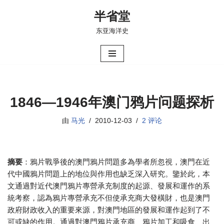
半省堂
跳
东亚海洋史
至
正
文
1846—1946年澳门鸦片问题探析
由
马光
2010-12-03
2 评论
摘要
：鴉片戰爭後的澳門鴉片問題多為學者所忽視，澳門在近
代中國鴉片問題上的地位與作用也缺乏深入研究。鑒於此，本
文通過對近代澳門鴉片專營承充制度的起源、發展和運作的系
統考察，認為鴉片專營承充不但使承充商大發橫財，也是澳門
政府財政收入的重要來源，對澳門地區的發展和運作起到了不
可或缺的作用。通過對澳門鴉片承充商、鴉片加工和吸食、出