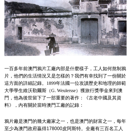
一百多年前澳門鴉片工廠內部是什麼樣子，工人如何熬制鴉
片，他們的生活情況又是怎樣的？我們有幸找到了一份關於
這方面的詳細記錄。
1899
年法國一位攻讀歷史和地理的師範
大學學生維沃勒爾斯（
G. Weulersse
）獲旅行獎學金來到澳
門，他為後世留下了一部重要的著作：《古老中國及其資
料》，內有關於當時澳門工廠的記錄：
鴉片廠是澳門的幾大廠家之一，也是澳門的財富之一，每年
至少為澳門政府贏得178000皮阿斯特。全廠有三百名工人