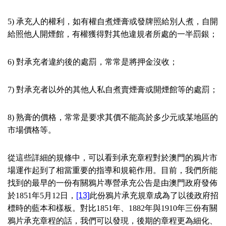
5)
承充人的權利，如有權自煮煙膏或發牌照給別人煮，自開
給照他人開煙館，有權獲得對其他違規者所處的一半罰銀；
6)
對承充者違約後的處罰，常常是將押金沒收；
7)
對承充者以外的其他人私自煮賣煙膏或開煙館等的處罰；
8)
熟膏的價格，常常是要求其價不能高於多少元或某地區的
市場價格等。
從這些詳細的規條中，可以看到承充章程對於澳門的鴉片市
場運作起到了相當重要的指導和規範作用。目前，我們所能
找到的最早的一份有關鴉片專營承充公告是由澳門政府發佈
於
1851
年
5
月
12
日，
[13]
此份鴉片承充規章成為了以後政府招
標時的藍本和樣板。對比
1851
年、
1882
年與
1910
年三份有關
鴉片承充章程的話，我們可以發現，後期的章程更為細化、