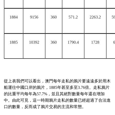
1884
9156
360
571.2
2263.2
5
1885
10392
360
1790.4
1728
從上表我們可以看出，澳門每年走私的鴉片要遠遠多於用木
船運往中國口岸的鴉片，
1885
年甚至多至
3.76
倍。走私鴉片
的比重平均每年為
57.7%
，並且其絕對數量每年還在增加
中。由此可見，這一時期鴉片走私的數量已經超過了合法進
口的數量，反而成了鴉片交易的主流和常態。