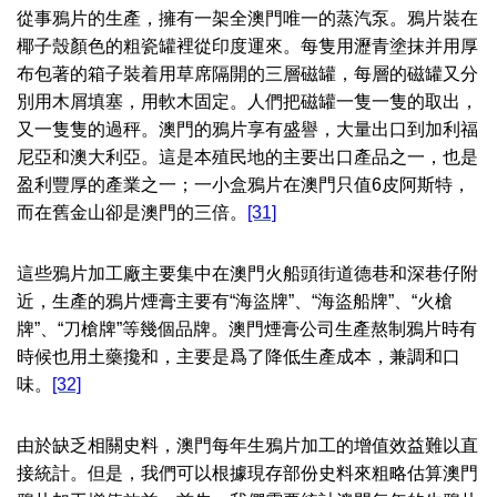
從事鴉片的生產，擁有一架全澳門唯一的蒸汽泵。鴉片裝在
椰子殼顏色的粗瓷罐裡從印度運來。每隻用瀝青塗抹并用厚
布包著的箱子裝着用草席隔開的三層磁罐，每層的磁罐又分
別用木屑填塞，用軟木固定。人們把磁罐一隻一隻的取出，
又一隻隻的過秤。澳門的鴉片享有盛譽，大量出口到加利福
尼亞和澳大利亞。這是本殖民地的主要出口產品之一，也是
盈利豐厚的產業之一；一小盒鴉片在澳門只值6皮阿斯特，
而在舊金山卻是澳門的三倍。
[31]
這些鴉片加工廠主要集中在澳門火船頭街道德巷和深巷仔附
近，生產的鴉片煙膏主要有“海盜牌”、“海盜船牌”、“火槍
牌”、“刀槍牌”等幾個品牌。澳門煙膏公司生產熬制鴉片時有
時候也用土藥攙和，主要是爲了降低生產成本，兼調和口
味。
[32]
由於缺乏相關史料，澳門每年生鴉片加工的增值效益難以直
接統計。但是，我們可以根據現存部份史料來粗略估算澳門