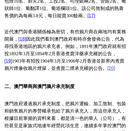
包煙
10
名、廚夫
2
名、工役
2
名、司理銀兩
2
名、管賬
2
名、葡
狀師
1
位、葡翻譯
1
位、葡巡欄頭
1
位。該公司熬制成的熟膏
售價約為每兩
3.8
元，每日能賣
300
餘兩。
[17]
近代澳門與香港關係極為密切，有些鴉片商在兩地均有業務
開展，
[18]
因此我們看到澳門政府有時亦會發佈公告，代為
尋找香港地區的鴉片承充者。例如，
1891
年澳門政府就有招
投
1892
年
3
月至
1894
年
2
月香港煮賣洋藥承充權的公告，
[19]
1903
年有招投
1904
年
3
月至
1906
年
2
月香港並新界內煮賣
鴉片煙兼收鴉片煙屎，並煮賣二煙承充權的公告。
[20]
二、澳門華商與澳門鴉片承充制度
澳門政府通過鴉片承充制度，把鴉片運輸、加工熬制、包裝
和銷售鴉片的專營權承包給了鴉片承充人，而這些承充人，
根據目前掌握的資料來看，都是清一色的華人（公司），有
些甚至是家族式地連年經營此項生意，連續多年掌控澳門的